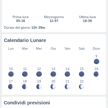
 profili
lezione
cità
izzata,
Prima luce
Mezzogiorno
Ultima luce
fili per
05:16
11:57
18:39
Durata del giorno
12h 39m
izzazione
nuti,
 profili
Calendario Lunare
lezione
uti
Lun
Mar
Mer
Gio
Ven
Sab
Dom
zzati,
9
 le
ni degli
 misurare
10
11
12
13
14
15
16
zioni dei
,
ere il
17
18
19
20
21
22
so
he o la
ione di
Condividi previsioni
enienti
diverse,