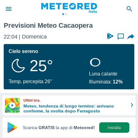
Previsioni Meteo Cacaopera
tiva
rivacy
22:04
Domenica
...
ti di
net
Cielo sereno
net)
25°
i
 da
nisti per
Luna calante
 che le
Temp. percepita 26°
Illuminata:
12%
ioni
iano di
È
Ultim'ora.
Meteo, tendenza di lungo termine: arrivano
 a
conferme, la svolta dopo Ferragosto
ito Web
do le
opzioni:
Scarica
GRATIS
la app di
Meteored!
Installa
 i