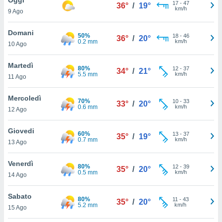
a", è
17
-
47
36°
/
19°
km/h
9 Ago
al sito
ettando
Domani
50%
18
-
46
36°
/
20°
zione di
0.2 mm
km/h
10 Ago
okie,
dei nostri
Martedì
80%
12
-
37
che ci
34°
/
21°
5.5 mm
km/h
11 Ago
no di
 e
e il
Mercoledì
70%
10
-
33
33°
/
20°
amento
0.6 mm
km/h
12 Ago
 Web,
i
Giovedi
60%
13
-
37
re un
35°
/
19°
0.7 mm
km/h
13 Ago
pecifico
arti la
Venerdì
à o
80%
12
-
39
35°
/
20°
0.5 mm
km/h
i
14 Ago
zzati
 di esso.
Sabato
80%
11
-
43
sultare
35°
/
20°
5.2 mm
km/h
15 Ago
oni nella