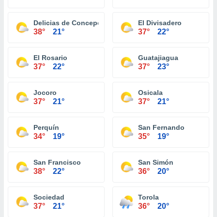
Delicias de Concepción
El Divisadero
38°
21°
37°
22°
El Rosario
Guatajiagua
37°
22°
37°
23°
Jocoro
Osicala
37°
21°
37°
21°
Perquín
San Fernando
34°
19°
35°
19°
San Francisco
San Simón
38°
22°
36°
20°
Sociedad
Torola
37°
21°
36°
20°