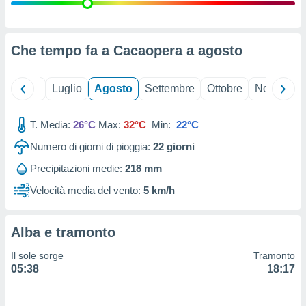
ioni
" o
tra
sui cookie
o sito
Che tempo fa a Cacaopera a
agosto
nostri
Giugno
Luglio
Agosto
Settembre
Ottobre
Novembre
mo il
T. Media:
26°C
Max:
32°C
Min:
22°C
te
ento dei
Numero di giorni di pioggia:
22
giorni
Precipitazioni medie:
218 mm
re
ioni su
Velocità media del vento:
5 km/h
vo e/o
i,
 dati
Alba e tramonto
er la
 della
Il sole sorge
Tramonto
à, creare
05:38
18:17
r la
à
izzata,