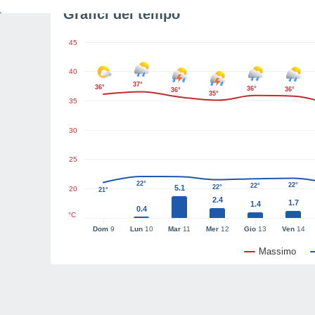
Grafici del tempo
45
40
37°
36°
36°
36°
36°
35°
35
30
25
22°
22°
22°
5.1
22°
20
21°
2.4
1.7
1.4
0.4
°C
Dom
9
Lun
10
Mar
11
Mer
12
Gio
13
Ven
14
Massimo