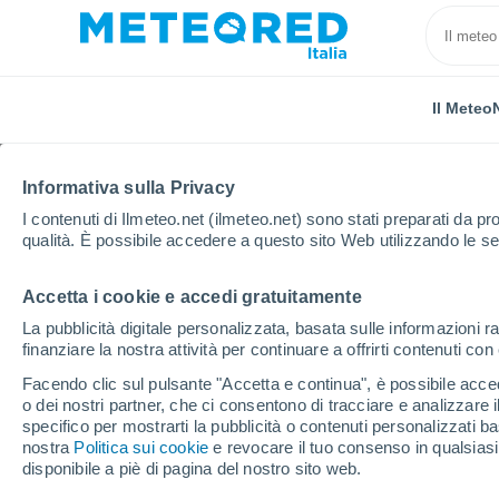
Il Meteo
Informativa sulla Privacy
I contenuti di Ilmeteo.net (ilmeteo.net) sono stati preparati da pro
qualità. È possibile accedere a questo sito Web utilizzando le se
Accetta i cookie e accedi gratuitamente
Home
El Salvador
Dipartimento di La Libertad
La pubblicità digitale personalizzata, basata sulle informazioni ra
finanziare la nostra attività per continuare a offrirti contenuti co
Previsioni Meteo Lourd
Facendo clic sul pulsante "Accetta e continua", è possibile accede
o dei nostri partner, che ci consentono di tracciare e analizzare
04:01
Domenica
specifico per mostrarti la pubblicità o contenuti personalizzati b
nostra
Politica sui cookie
e revocare il tuo consenso in qualsia
disponibile a piè di pagina del nostro sito web.
Nubi sparse