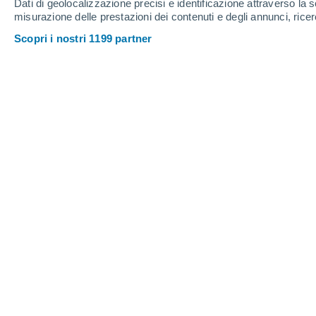
Dati di geolocalizzazione precisi e identificazione attraverso la s
12
-
39
km/h
10
-
33
km/h
7
11
-
35
km/h
misurazione delle prestazioni dei contenuti e degli annunci, ricer
Scopri i nostri 1199 partner
Meteo Lourdes oggi
, 9 agosto
Nubi sparse
22°
04:00
T. Percepita
22°
Nubi sparse
22°
05:00
T. Percepita
22°
Nubi sparse
22°
06:00
T. Percepita
22°
Nubi sparse
26°
08:00
T. Percepita
27°
Sereno
32°
11:00
T. Percepita
33°