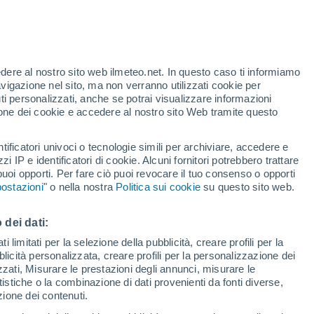
te
edere al nostro sito web ilmeteo.net. In questo caso ti informiamo
12%
avigazione nel sito, ma non verranno utilizzati cookie per
i personalizzati, anche se potrai visualizzare informazioni
azione dei cookie e accedere al nostro sito Web tramite questo
di pioggia
Satelliti
Modelli
tificatori univoci o tecnologie simili per archiviare, accedere e
zzi IP e identificatori di cookie. Alcuni fornitori potrebbero trattare
 puoi opporti. Per fare ciò puoi revocare il tuo consenso o opporti
ostazioni
" o nella nostra
Politica sui cookie
su questo sito web.
ercoledì
Giovedi
Venerdì
Sabato
12 Ago
13 Ago
14 Ago
15 Ago
 dei dati:
 limitati per la selezione della pubblicità, creare profili per la
bblicità personalizzata, creare profili per la personalizzazione dei
90%
70%
80%
80%
izzati, Misurare le prestazioni degli annunci, misurare le
2.4 mm
1.4 mm
1.7 mm
3.6 mm
istiche o la combinazione di dati provenienti da fonti diverse,
35°
/
22°
36°
/
22°
36°
/
22°
35°
/
21°
ezione dei contenuti.