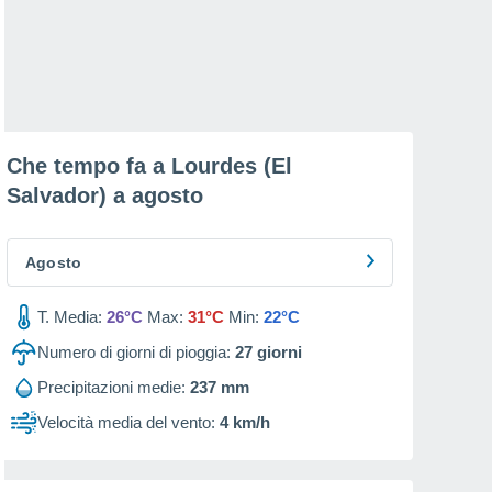
Che tempo fa a Lourdes (El
Salvador) a
agosto
Agosto
T. Media:
26°C
Max:
31°C
Min:
22°C
Numero di giorni di pioggia:
27
giorni
Precipitazioni medie:
237 mm
Velocità media del vento:
4 km/h