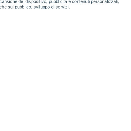
cansione del dispositivo, pubblicità e contenuti personalizzati,
-
32
km/h
8
-
32
km/h
9
-
35
km/h
10
-
40
km/h
che sul pubblico, sviluppo di servizi.
Nord-est
0 Basso
4
-
16 km/h
FPS:
no
Nord-est
0 Basso
4
-
16 km/h
FPS:
no
Nord-est
0 Basso
4
-
15 km/h
FPS:
no
Nord
2 Basso
6
-
22 km/h
FPS:
no
Nord
10 Molto alto!
9
-
30 km/h
FPS:
25-50