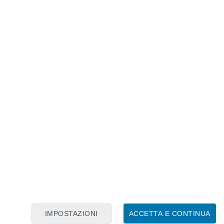
Calendario Lunare
Lun
Mar
Mer
Gio
Ven
Sab
Dom
9
10
11
12
13
14
15
16
17
18
19
20
21
22
IMPOSTAZIONI
ACCETTA E CONTINUA