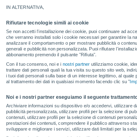
22°
IN ALTERNATIVA,
Rifiutare tecnologie simili ai cookie
Luna calan
Se non accetti l'installazione dei cookie, puoi continuare ad acc
Illuminata:
Temp. percepita 22°
che verranno installati solo i cookie necessari per garantire la n
analizzare il comportamento o per mostrare pubblicità o contenut
generali e pubblicità non personalizzata. Puoi rifiutare l'install
abbonamento premendo il pulsante "Rifiuta".
Il Meteo 1 - 7
Attualità
Mappa di nuvolosità
Radar 
Con il tuo consenso, noi e i
nostri partner
utilizziamo cookie, iden
trattare dati personali quali la tua visita su questo sito web, indiri
i tuoi dati personali sulla base di un interesse legittimo, al quale
al trattamento dei dati in qualsiasi momento facendo clic su "
Imp
Domani
Martedì
M
Oggi
10 Ago
11 Ago
9 Ago
Noi e i nostri partner eseguiamo il seguente trattamento
Archiviare informazioni su dispositivo e/o accedervi, utilizzare dati
pubblicità personalizzata, utilizzare profili per la selezione di pu
50%
80%
contenuti, utilizzare profili per la selezione di contenuti personal
0.4 mm
5.1 mm
prestazioni dei contenuti, comprendere il pubblico attraverso stat
37°
/
22°
36°
/
22°
36°
/
21°
sviluppare e migliorare i servizi, utilizzare dati limitati per la sel