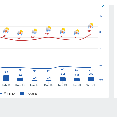
40
37°
30
35°
35°
34°
34°
34°
34°
20
10
22°
21°
21°
21°
21°
21°
3.6
2.6
2.4
2.1
1.8
0.4
0.4
mm
Sab
15
Dom
16
Lun
17
Mar
18
Mer
19
Gio
20
Ven
21
Minimo
Pioggia