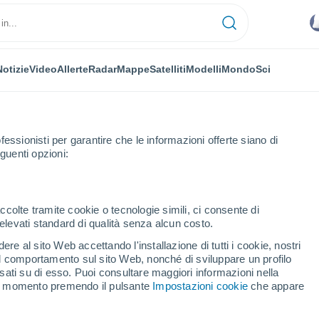
Notizie
Video
Allerte
Radar
Mappe
Satelliti
Modelli
Mondo
Sci
fessionisti per garantire che le informazioni offerte siano di
guenti opzioni:
Lourdes
ccolte tramite cookie o tecnologie simili, ci consente di
n elevati standard di qualità senza alcun costo.
es (El Salvador)
re al sito Web accettando l'installazione di tutti i cookie, nostri
 il comportamento sul sito Web, nonché di sviluppare un profilo
...
asati su di esso. Puoi consultare maggiori informazioni nella
si momento premendo il pulsante
Impostazioni cookie
che appare
Per ora
Intervalli nuvolosi nelle prossime
ore