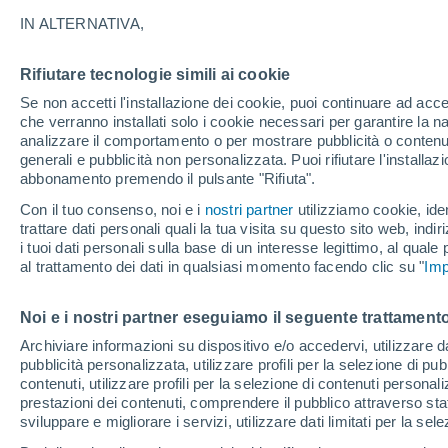
28°
IN ALTERNATIVA,
Rifiutare tecnologie simili ai cookie
Luna calan
Se non accetti l'installazione dei cookie, puoi continuare ad acc
Illuminata:
Temp. percepita 31°
che verranno installati solo i cookie necessari per garantire la n
analizzare il comportamento o per mostrare pubblicità o contenut
generali e pubblicità non personalizzata. Puoi rifiutare l'install
abbonamento premendo il pulsante "Rifiuta".
Ultim'ora.
Ondata di calore fino a Ferragosto: rischia di
Con il tuo consenso, noi e i
nostri partner
utilizziamo cookie, iden
diventare eccezionale. Svolta solo a fine mes
trattare dati personali quali la tua visita su questo sito web, indiri
i tuoi dati personali sulla base di un interesse legittimo, al quale
Il Meteo 1 - 7
Attualità
Mappa di nuvolosità
Radar 
al trattamento dei dati in qualsiasi momento facendo clic su "
Imp
Noi e i nostri partner eseguiamo il seguente trattamento
Domani
Lunedì
Oggi
Archiviare informazioni su dispositivo e/o accedervi, utilizzare dati
pubblicità personalizzata, utilizzare profili per la selezione di pu
9 Ago
10 Ago
8 Ago
contenuti, utilizzare profili per la selezione di contenuti personal
prestazioni dei contenuti, comprendere il pubblico attraverso stat
sviluppare e migliorare i servizi, utilizzare dati limitati per la sel
30%
50%
60%