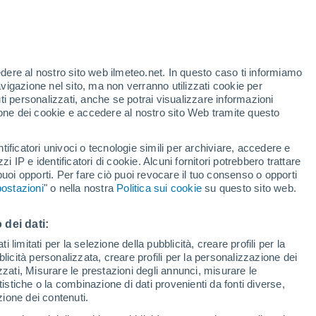
te
edere al nostro sito web ilmeteo.net. In questo caso ti informiamo
21%
avigazione nel sito, ma non verranno utilizzati cookie per
i personalizzati, anche se potrai visualizzare informazioni
azione dei cookie e accedere al nostro sito Web tramite questo
tificatori univoci o tecnologie simili per archiviare, accedere e
e?
zzi IP e identificatori di cookie. Alcuni fornitori potrebbero trattare
 puoi opporti. Per fare ciò puoi revocare il tuo consenso o opporti
di pioggia
Satelliti
Modelli
ostazioni
" o nella nostra
Politica sui cookie
su questo sito web.
 dei dati:
Martedì
Mercoledì
Giovedi
Venerdì
 limitati per la selezione della pubblicità, creare profili per la
bblicità personalizzata, creare profili per la personalizzazione dei
11 Ago
12 Ago
13 Ago
14 Ago
izzati, Misurare le prestazioni degli annunci, misurare le
istiche o la combinazione di dati provenienti da fonti diverse,
ezione dei contenuti.
70%
70%
60%
70%