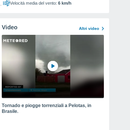
Velocità media del vento:
6 km/h
Video
Altri video
Tornado e piogge torrenziali a Pelotas, in
Brasile.