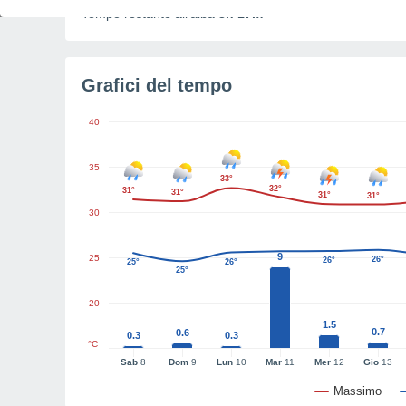
Tempo restante all'alba
3h 17m
Grafici del tempo
40
35
33°
32°
31°
31°
31°
31°
30
9
25
26°
26°
25°
26°
25°
20
1.5
0.7
0.6
0.3
0.3
°C
Sab
8
Dom
9
Lun
10
Mar
11
Mer
12
Gio
13
Massimo