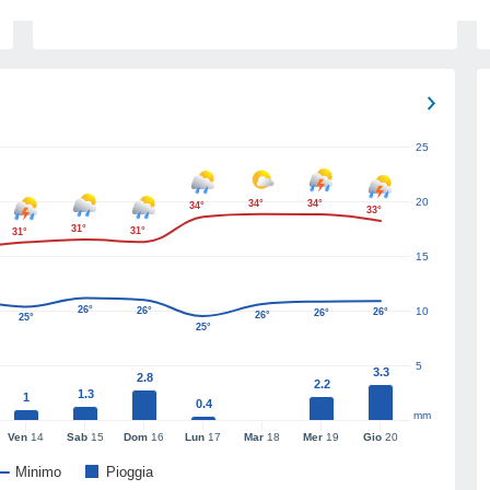
25
20
34°
34°
34°
33°
31°
31°
31°
15
26°
26°
10
26°
26°
26°
25°
25°
5
3.3
2.8
2.2
1.3
1
0.4
mm
Ven
14
Sab
15
Dom
16
Lun
17
Mar
18
Mer
19
Gio
20
Minimo
Pioggia