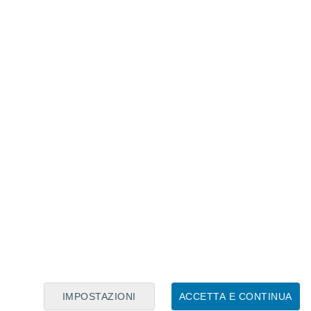
Calendario Lunare
Lun
Mar
Mer
Gio
Ven
Sab
Dom
8
9
10
11
12
13
14
15
16
17
18
19
20
21
IMPOSTAZIONI
ACCETTA E CONTINUA