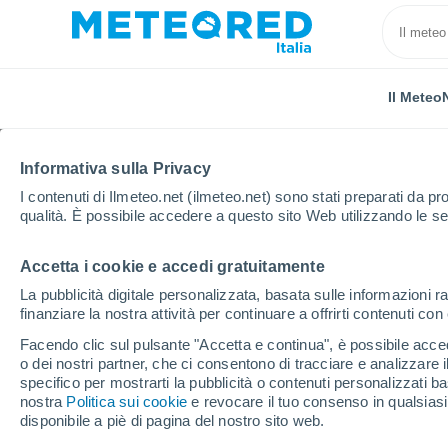
Il Meteo
Informativa sulla Privacy
I contenuti di Ilmeteo.net (ilmeteo.net) sono stati preparati da pro
qualità. È possibile accedere a questo sito Web utilizzando le se
Accetta i cookie e accedi gratuitamente
Home
El Salvador
Dipartimento di La Libertad
L
La pubblicità digitale personalizzata, basata sulle informazioni ra
finanziare la nostra attività per continuare a offrirti contenuti co
Previsioni Meteo La Lib
Facendo clic sul pulsante "Accetta e continua", è possibile accede
o dei nostri partner, che ci consentono di tracciare e analizzare
02:04
Sabato
specifico per mostrarti la pubblicità o contenuti personalizzati b
nostra
Politica sui cookie
e revocare il tuo consenso in qualsia
disponibile a piè di pagina del nostro sito web.
Parzialmente nuvoloso