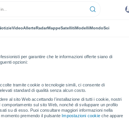
Notizie
Video
Allerte
Radar
Mappe
Satelliti
Modelli
Mondo
Sci
fessionisti per garantire che le informazioni offerte siano di
guenti opzioni:
a Libertad
ccolte tramite cookie o tecnologie simili, ci consente di
n elevati standard di qualità senza alcun costo.
ertad (El Salvador)
re al sito Web accettando l'installazione di tutti i cookie, nostri
 il comportamento sul sito Web, nonché di sviluppare un profilo
...
asati su di esso. Puoi consultare maggiori informazioni nella
si momento premendo il pulsante
Impostazioni cookie
che appare
Per ora
Intervalli nuvolosi nelle prossime
ore