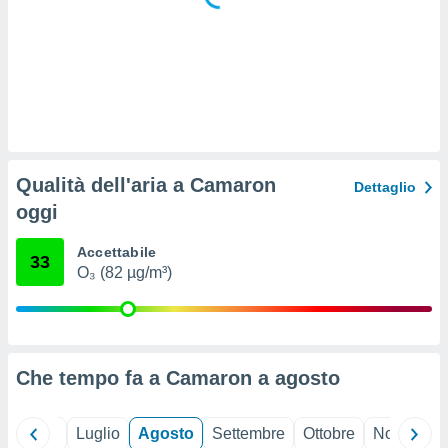
 e
ati
 quali la
a su
ito web,
IP e
tori di
Alcuni
ro
Qualità dell'aria a Camaron
Dettaglio
 tuoi dati
oggi
 sulla
un
e
Accettabile
33
, al quale
O₃ (82 µg/m³)
rti. Per
puoi
il tuo
o o
l
Che tempo fa a Camaron a
agosto
nto dei
ualsiasi
 facendo
Giugno
Luglio
Agosto
Settembre
Ottobre
Novembre