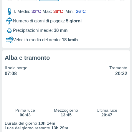
ioni
" o
tra
T. Media:
32°C
Max:
38°C
Min:
26°C
sui cookie
o sito
Numero di giorni di pioggia:
5
giorni
Precipitazioni medie:
38 mm
nostri
Velocità media del vento:
18 km/h
mo il
te
Alba e tramonto
ento dei
Il sole sorge
Tramonto
re
07:08
20:22
ioni su
vo e/o
i,
 dati
er la
 della
Prima luce
Mezzogiorno
Ultima luce
à, creare
06:43
13:45
20:47
r la
Durata del giorno
13h 14m
à
Luce del giorno restante
13h 29m
izzata,