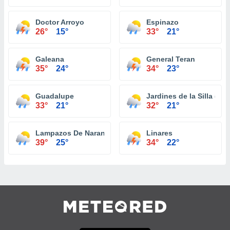
Doctor Arroyo
Espinazo
26°
15°
33°
21°
Galeana
General Teran
35°
24°
34°
23°
Guadalupe
Jardines de la Silla (Jar
33°
21°
32°
21°
Lampazos De Naranjo
Linares
39°
25°
34°
22°