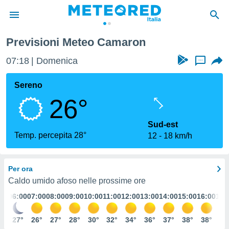
Previsioni Meteo Camaron
tiva
rivacy
07:18
Domenica
...
ti di
net
Sereno
net)
26°
i
 da
nisti per
Sud-est
 che le
Temp. percepita 28°
12
18 km/h
ioni
iano di
È
Per ora
 a
Caldo umido afoso nelle prossime ore
ito Web
:00
06:00
07:00
08:00
09:00
10:00
11:00
12:00
13:00
14:00
15:00
16:00
17:
do le
opzioni:
7°
27°
26°
27°
28°
30°
32°
34°
36°
37°
38°
38°
38
 i