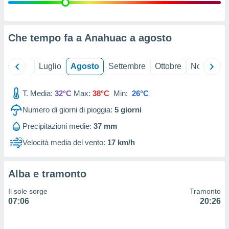
ioni
" o
tra
sui cookie
o sito
Che tempo fa a Anahuac a
agosto
nostri
Giugno
Luglio
Agosto
Settembre
Ottobre
Novembre
mo il
T. Media:
32°C
Max:
38°C
Min:
26°C
te
ento dei
Numero di giorni di pioggia:
5
giorni
Precipitazioni medie:
37 mm
re
ioni su
Velocità media del vento:
17 km/h
vo e/o
i,
 dati
Alba e tramonto
er la
 della
Il sole sorge
Tramonto
à, creare
07:06
20:26
r la
à
izzata,