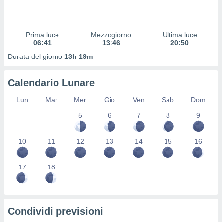
 profili
lezione
cità
izzata,
Prima luce
Mezzogiorno
Ultima luce
fili per
06:41
13:46
20:50
Durata del giorno
13h 19m
izzazione
nuti,
 profili
Calendario Lunare
lezione
uti
Lun
Mar
Mer
Gio
Ven
Sab
Dom
zzati,
5
6
7
8
9
 le
ni degli
 misurare
10
11
12
13
14
15
16
zioni dei
,
ere il
17
18
so
he o la
ione di
Condividi previsioni
enienti
diverse,