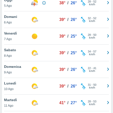
a", è
28
-
52
38°
/
26°
km/h
5 Ago
al sito
ettando
Domani
32
-
52
39°
/
26°
zione di
km/h
6 Ago
okie,
dei nostri
Venerdì
28
-
50
che ci
39°
/
25°
km/h
7 Ago
no di
 e
e il
Sabato
34
-
57
39°
/
25°
amento
km/h
8 Ago
 Web,
i
Domenica
22
-
41
re un
39°
/
26°
km/h
9 Ago
pecifico
arti la
Lunedì
à o
31
-
50
39°
/
26°
km/h
i
10 Ago
zzati
 di esso.
Martedì
28
-
53
sultare
41°
/
27°
km/h
11 Ago
oni nella