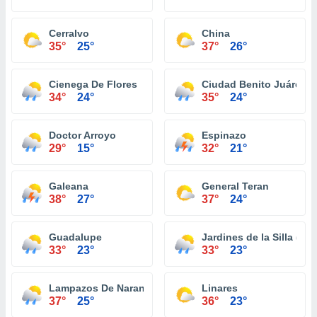
Cerralvo
China
35°
25°
37°
26°
Cienega De Flores
Ciudad Benito Juárez
34°
24°
35°
24°
Doctor Arroyo
Espinazo
29°
15°
32°
21°
Galeana
General Teran
38°
27°
37°
24°
Guadalupe
Jardines de la Silla (Jar
33°
23°
33°
23°
Lampazos De Naranjo
Linares
37°
25°
36°
23°