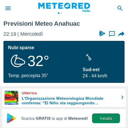
Previsioni Meteo Anahuac
tiva
rivacy
22:19
Mercoledì
...
ti di
net
Nubi sparse
net)
32°
i
 da
nisti per
Sud-est
 che le
Temp. percepita 35°
24
44 km/h
ioni
iano di
È
Ultim'ora.
L'Organizzazione Meteorologica Mondiale
 a
conferma: "El Niño sta raggiungendo
ito Web
un'intensità mai vista da diversi anni"
do le
opzioni:
Scarica
GRATIS
la app di
Meteored!
Installa
 i