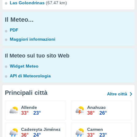
Las Golondrinas
(67.47 km)
Il Meteo...
PDF
Maggiori informazioni
Il Meteo sul tuo sito Web
Widget Meteo
API di Meteorologia
Principali città
Altre città
Allende
Anahuac
33°
23°
38°
26°
Cadereyta Jiménez
Carmen
36°
24°
33°
23°