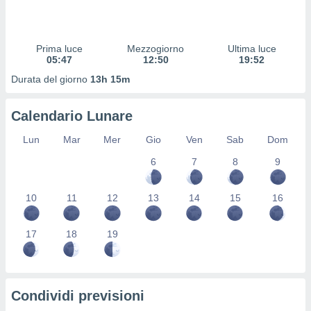
 profili
lezione
cità
izzata,
Prima luce
Mezzogiorno
Ultima luce
fili per
05:47
12:50
19:52
Durata del giorno
13h 15m
izzazione
nuti,
 profili
Calendario Lunare
lezione
uti
Lun
Mar
Mer
Gio
Ven
Sab
Dom
zzati,
6
7
8
9
 le
ni degli
 misurare
10
11
12
13
14
15
16
zioni dei
,
ere il
17
18
19
so
he o la
ione di
Condividi previsioni
enienti
diverse,