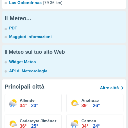
Las Golondrinas
(79.36 km)
Il Meteo...
PDF
Maggiori informazioni
Il Meteo sul tuo sito Web
Widget Meteo
API di Meteorologia
Principali città
Altre città
Allende
Anahuac
34°
23°
39°
26°
Cadereyta Jiménez
Carmen
36°
25°
34°
24°