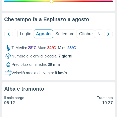
ioni
" o
tra
sui cookie
o sito
Che tempo fa a Espinazo a
agosto
nostri
Giugno
Luglio
Agosto
Settembre
Ottobre
Novembre
mo il
T. Media:
28°C
Max:
34°C
Min:
23°C
te
ento dei
Numero di giorni di pioggia:
7
giorni
Precipitazioni medie:
39 mm
re
ioni su
Velocità media del vento:
9 km/h
vo e/o
i,
 dati
Alba e tramonto
er la
 della
Il sole sorge
Tramonto
à, creare
06:12
19:27
r la
à
izzata,