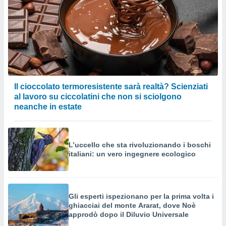
Il cioccolato termoresistente sarà realtà? Scienziati
al lavoro su ciccolatini che non si sciolgono
neanche in estate
L’uccello che sta rivoluzionando i boschi
italiani: un vero ingegnere ecologico
Gli esperti ispezionano per la prima volta i
ghiacciai del monte Ararat, dove Noè
approdò dopo il Diluvio Universale