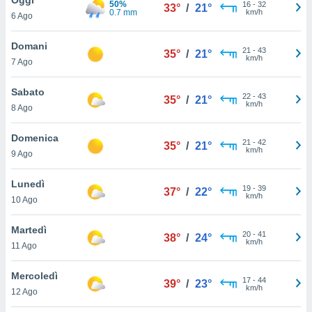
50%
a", è
16
-
32
33°
/
21°
0.7 mm
km/h
6 Ago
al sito
ettando
Domani
21
-
43
35°
/
21°
zione di
km/h
7 Ago
okie,
dei nostri
Sabato
22
-
43
che ci
35°
/
21°
km/h
8 Ago
no di
 e
e il
Domenica
21
-
42
35°
/
21°
amento
km/h
9 Ago
 Web,
i
Lunedì
19
-
39
re un
37°
/
22°
km/h
10 Ago
pecifico
arti la
Martedì
à o
20
-
41
38°
/
24°
km/h
i
11 Ago
zzati
 di esso.
Mercoledì
17
-
44
sultare
39°
/
23°
km/h
12 Ago
oni nella