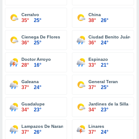
Cerralvo
China
35°
25°
38°
26°
Cienega De Flores
Ciudad Benito Juárez
36°
25°
36°
24°
Doctor Arroyo
Espinazo
28°
16°
33°
21°
Galeana
General Teran
37°
24°
37°
25°
Guadalupe
Jardines de la Silla (Jar
34°
23°
34°
23°
Lampazos De Naranjo
Linares
37°
26°
37°
24°