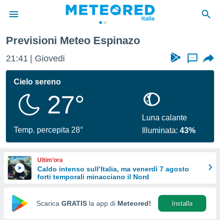
Previsioni Meteo Espinazo
tiva
rivacy
21:41
Giovedi
...
ti di
net
Cielo sereno
net)
27°
i
 da
nisti per
Luna calante
 che le
Temp. percepita 28°
Illuminata:
43%
ioni
iano di
È
Ultim’ora
Caldo intenso sull’Italia, ma venerdì 7 agosto
 a
forti temporali minacciano il Nord
ito Web
do le
opzioni:
Scarica
GRATIS
la app di
Meteored!
Installa
 i