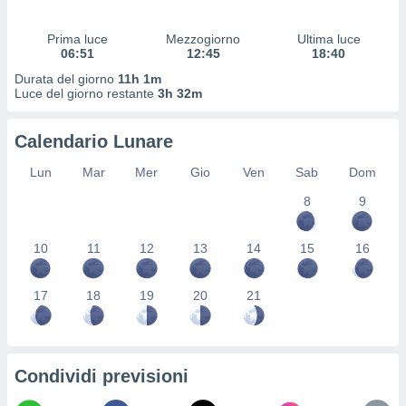
 profili
lezione
Prima luce
Mezzogiorno
Ultima luce
cità
06:51
12:45
18:40
izzata,
fili per
Durata del giorno
11h 1m
Luce del giorno restante
3h 32m
izzazione
nuti,
Calendario Lunare
 profili
lezione
Lun
Mar
Mer
Gio
Ven
Sab
Dom
uti
zzati,
8
9
 le
ni degli
10
11
12
13
14
15
16
 misurare
zioni dei
,
17
18
19
20
21
ere il
so
he o la
ione di
Condividi previsioni
enienti
diverse,