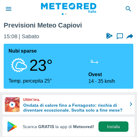
Previsioni Meteo Capiovi
tiva
rivacy
15:08
Sabato
...
ti di
net
Nubi sparse
net)
23°
i
 da
nisti per
Ovest
 che le
Temp. percepita 25°
14
35 km/h
ioni
iano di
È
Ultim'ora.
Ondata di calore fino a Ferragosto: rischia di
 a
diventare eccezionale. Svolta solo a fine mese?
ito Web
do le
opzioni:
Scarica
GRATIS
la app di
Meteored!
Installa
 i