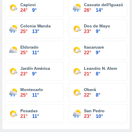
Capiovi
Cascate dell'Iguazú
24°
9°
26°
14°
Colonia Wanda
Dos de Mayo
25°
13°
23°
9°
Eldorado
Itacaruare
25°
11°
22°
9°
Jardín América
Leandro N. Alem
23°
9°
21°
8°
Montecarlo
Oberá
25°
11°
22°
8°
Posadas
San Pedro
21°
11°
23°
10°