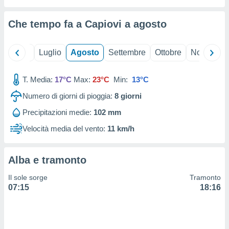
ioni
" o
tra
Che tempo fa a Capiovi a
agosto
sui cookie
o sito
Giugno
Luglio
Agosto
Settembre
Ottobre
Novembre
nostri
T. Media:
17°C
Max:
23°C
Min:
13°C
mo il
te
Numero di giorni di pioggia:
8
giorni
ento dei
Precipitazioni medie:
102 mm
re
Velocità media del vento:
11 km/h
ioni su
vo e/o
i,
Alba e tramonto
 dati
er la
Il sole sorge
Tramonto
 della
07:15
18:16
à, creare
r la
à
izzata,