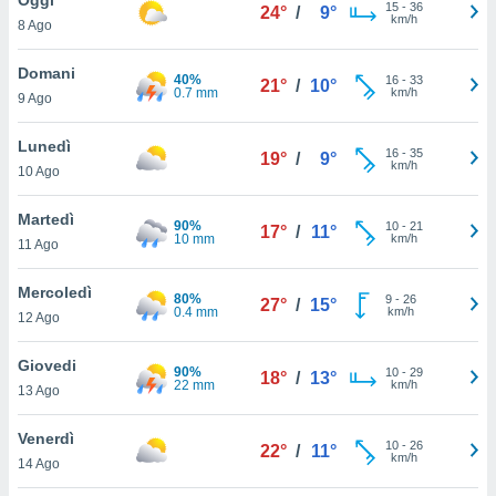
a", è
15
-
36
24°
/
9°
km/h
8 Ago
al sito
ettando
Domani
40%
16
-
33
21°
/
10°
zione di
0.7 mm
km/h
9 Ago
okie,
dei nostri
Lunedì
16
-
35
che ci
19°
/
9°
km/h
10 Ago
no di
 e
e il
Martedì
90%
10
-
21
17°
/
11°
amento
10 mm
km/h
11 Ago
 Web,
i
Mercoledì
80%
9
-
26
re un
27°
/
15°
0.4 mm
km/h
12 Ago
pecifico
arti la
Giovedi
à o
90%
10
-
29
18°
/
13°
22 mm
km/h
i
13 Ago
zzati
 di esso.
Venerdì
10
-
26
sultare
22°
/
11°
km/h
14 Ago
oni nella