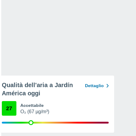
Qualità dell'aria a Jardín
Dettaglio
América oggi
Accettabile
27
O₃ (67 µg/m³)