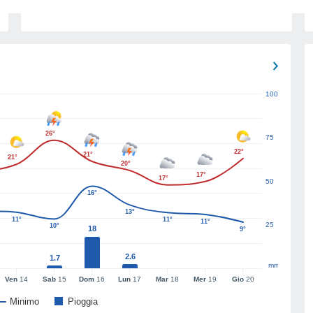
100
26°
75
22°
21°
21°
20°
17°
17°
50
16°
13°
11°
11°
11°
25
10°
18
9°
2.6
1.7
mm
Ven
14
Sab
15
Dom
16
Lun
17
Mar
18
Mer
19
Gio
20
Minimo
Pioggia