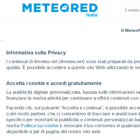
Il Meteo
Informativa sulla Privacy
I contenuti di Ilmeteo.net (ilmeteo.net) sono stati preparati da pro
qualità. È possibile accedere a questo sito Web utilizzando le se
Accetta i cookie e accedi gratuitamente
Home
Argentina
Misiones
Jardín América
La pubblicità digitale personalizzata, basata sulle informazioni ra
finanziare la nostra attività per continuare a offrirti contenuti co
Previsioni Meteo Jardí
Facendo clic sul pulsante "Accetta e continua", è possibile accede
o dei nostri partner, che ci consentono di tracciare e analizzare
03:52
Sabato
specifico per mostrarti la pubblicità o contenuti personalizzati b
nostra
Politica sui cookie
e revocare il tuo consenso in qualsia
disponibile a piè di pagina del nostro sito web.
Coperto