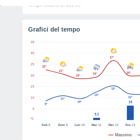
Tempo restante all'alba
3h
Grafici del tempo
35
30
27°
25
22°
21°
20°
19°
20
19°
15
15°
13°
12°
10
11°
19
10°
9°
5
3.1
°C
Sab
8
Dom
9
Lun
10
Mar
11
Mer
12
Gio
13
Massimo