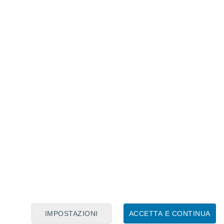
Calendario Lunare
Lun
Mar
Mer
Gio
Ven
Sab
Dom
8
9
10
11
12
13
14
15
16
17
18
19
20
21
IMPOSTAZIONI
ACCETTA E CONTINUA