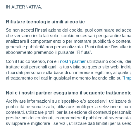
10°
IN ALTERNATIVA,
Rifiutare tecnologie simili ai cookie
Luna calan
Se non accetti l'installazione dei cookie, puoi continuare ad acc
Illuminata:
Temp. percepita 10°
che verranno installati solo i cookie necessari per garantire la n
analizzare il comportamento o per mostrare pubblicità o contenut
generali e pubblicità non personalizzata. Puoi rifiutare l'install
abbonamento premendo il pulsante "Rifiuta".
Ultim'ora.
Luca Lombroso non vede la fine del caldo:
Con il tuo consenso, noi e i
nostri partner
utilizziamo cookie, iden
"Ferragosto 2026 potrebbe entrare nella storia
trattare dati personali quali la tua visita su questo sito web, indiri
Ecco perché."
i tuoi dati personali sulla base di un interesse legittimo, al quale
Il Meteo 1 - 7
Attualità
Mappa di pioggia
Radar di 
al trattamento dei dati in qualsiasi momento facendo clic su "
Imp
Noi e i nostri partner eseguiamo il seguente trattamento
Domani
Lunedì
Oggi
Archiviare informazioni su dispositivo e/o accedervi, utilizzare dati
pubblicità personalizzata, utilizzare profili per la selezione di pu
9 Ago
10 Ago
8 Ago
contenuti, utilizzare profili per la selezione di contenuti personal
prestazioni dei contenuti, comprendere il pubblico attraverso stat
sviluppare e migliorare i servizi, utilizzare dati limitati per la sel