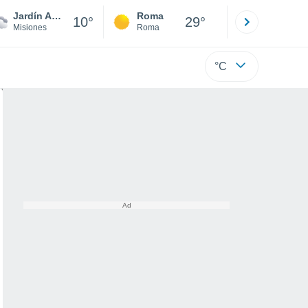
Jardín América
Roma
Milano
10°
29°
Misiones
Roma
Milano
°C