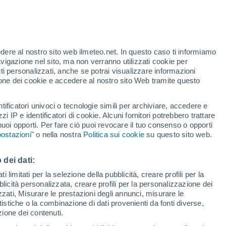
te
edere al nostro sito web ilmeteo.net. In questo caso ti informiamo
22%
avigazione nel sito, ma non verranno utilizzati cookie per
i personalizzati, anche se potrai visualizzare informazioni
azione dei cookie e accedere al nostro sito Web tramite questo
tificatori univoci o tecnologie simili per archiviare, accedere e
.
zzi IP e identificatori di cookie. Alcuni fornitori potrebbero trattare
 puoi opporti. Per fare ciò puoi revocare il tuo consenso o opporti
pioggia
Satelliti
Modelli
ostazioni
" o nella nostra
Politica sui cookie
su questo sito web.
 dei dati:
Martedì
Mercoledì
Giovedi
Venerdì
 limitati per la selezione della pubblicità, creare profili per la
bblicità personalizzata, creare profili per la personalizzazione dei
11 Ago
12 Ago
13 Ago
14 Ago
izzati, Misurare le prestazioni degli annunci, misurare le
istiche o la combinazione di dati provenienti da fonti diverse,
ezione dei contenuti.
80%
90%