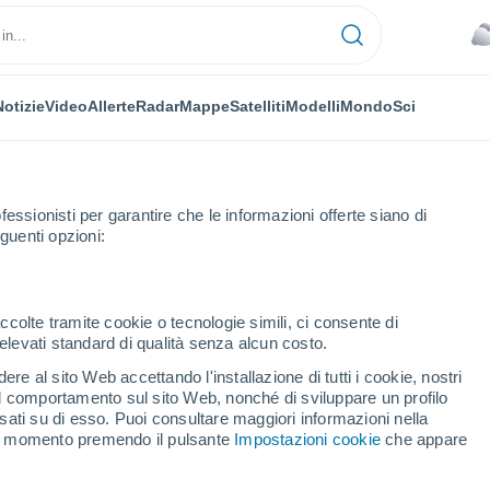
Notizie
Video
Allerte
Radar
Mappe
Satelliti
Modelli
Mondo
Sci
fessionisti per garantire che le informazioni offerte siano di
guenti opzioni:
ccolte tramite cookie o tecnologie simili, ci consente di
n elevati standard di qualità senza alcun costo.
n América
re al sito Web accettando l'installazione di tutti i cookie, nostri
 il comportamento sul sito Web, nonché di sviluppare un profilo
...
asati su di esso. Puoi consultare maggiori informazioni nella
si momento premendo il pulsante
Impostazioni cookie
che appare
Per ora
Cielo coperto nelle prossime ore