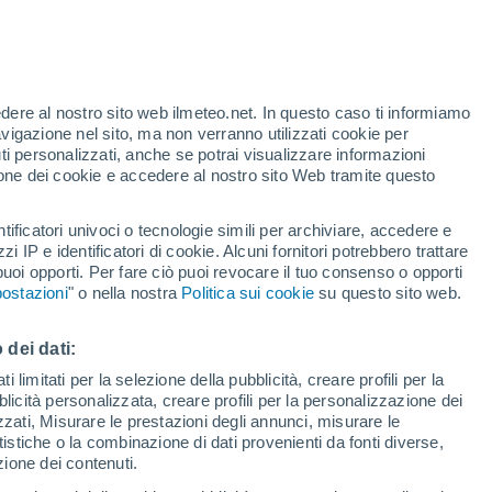
Allerta arancione
Allerta importante per altri a Cascate
dell'Iguazú oggi
edere al nostro sito web ilmeteo.net. In questo caso ti informiamo
avigazione nel sito, ma non verranno utilizzati cookie per
i personalizzati, anche se potrai visualizzare informazioni
azione dei cookie e accedere al nostro sito Web tramite questo
ore si
tificatori univoci o tecnologie simili per archiviare, accedere e
etta
zzi IP e identificatori di cookie. Alcuni fornitori potrebbero trattare
 puoi opporti. Per fare ciò puoi revocare il tuo consenso o opporti
pioggia
Satelliti
Modelli
ostazioni
" o nella nostra
Politica sui cookie
su questo sito web.
 dei dati:
omenica
Lunedì
Martedì
Mercoledì
 limitati per la selezione della pubblicità, creare profili per la
bblicità personalizzata, creare profili per la personalizzazione dei
9 Ago
10 Ago
11 Ago
12 Ago
izzati, Misurare le prestazioni degli annunci, misurare le
istiche o la combinazione di dati provenienti da fonti diverse,
ezione dei contenuti.
80%
70%
70%