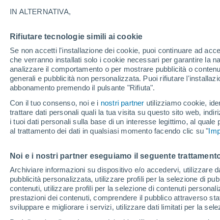
17°
IN ALTERNATIVA,
Rifiutare tecnologie simili ai cookie
80%
Se non accetti l'installazione dei cookie, puoi continuare ad acc
Temp. percepita 17°
1.8 mm
che verranno installati solo i cookie necessari per garantire la n
analizzare il comportamento o per mostrare pubblicità o contenut
generali e pubblicità non personalizzata. Puoi rifiutare l'install
abbonamento premendo il pulsante "Rifiuta".
Ultim'ora.
Il fenomeno El Niño sta tornando: "L'interrutt
Con il tuo consenso, noi e i
nostri partner
utilizziamo cookie, iden
sta azionando proprio ora" – ecco cosa ci asp
trattare dati personali quali la tua visita su questo sito web, indiri
in inverno
i tuoi dati personali sulla base di un interesse legittimo, al quale
Il Meteo 1 - 7
Radar di pioggia
Attualità
Mappa di 
al trattamento dei dati in qualsiasi momento facendo clic su "
Imp
Noi e i nostri partner eseguiamo il seguente trattamento
Domani
Sabato
D
Oggi
Archiviare informazioni su dispositivo e/o accedervi, utilizzare dati
pubblicità personalizzata, utilizzare profili per la selezione di pu
7 Ago
8 Ago
6 Ago
contenuti, utilizzare profili per la selezione di contenuti personal
prestazioni dei contenuti, comprendere il pubblico attraverso stat
sviluppare e migliorare i servizi, utilizzare dati limitati per la sel
90%
80%
90%