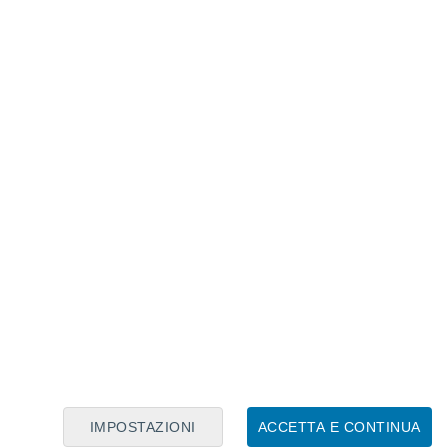
Calendario Lunare
Lun
Mar
Mer
Gio
Ven
Sab
Dom
6
7
8
9
10
11
12
13
14
15
16
17
18
19
IMPOSTAZIONI
ACCETTA E CONTINUA