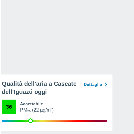
Qualità dell'aria a Cascate
Dettaglio
dell'Iguazú oggi
Accettabile
36
PM₂₅ (22 µg/m³)