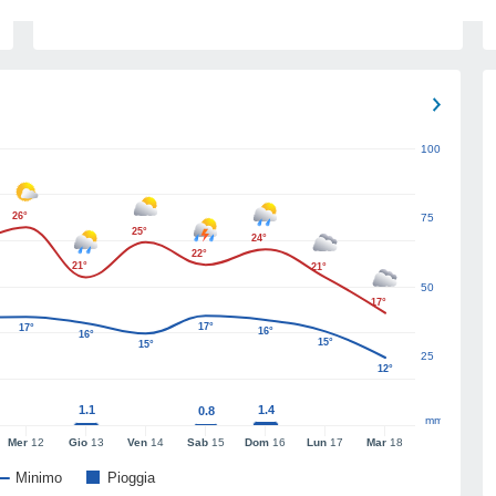
100
26°
75
25°
24°
22°
21°
21°
50
17°
17°
17°
16°
16°
15°
15°
25
12°
1.1
1.4
0.8
mm
Mer
12
Gio
13
Ven
14
Sab
15
Dom
16
Lun
17
Mar
18
Minimo
Pioggia