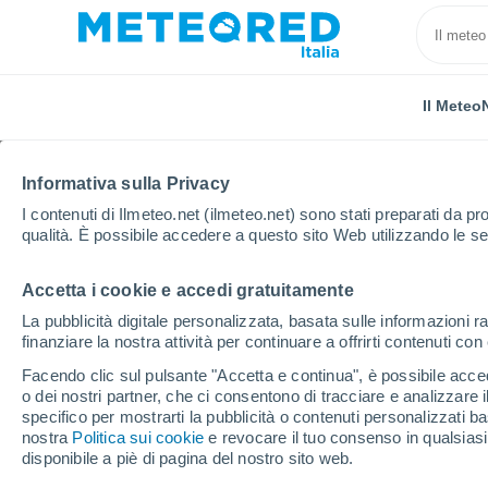
Il Meteo
Informativa sulla Privacy
I contenuti di Ilmeteo.net (ilmeteo.net) sono stati preparati da pro
qualità. È possibile accedere a questo sito Web utilizzando le se
Accetta i cookie e accedi gratuitamente
Home
Argentina
Misiones
Cascate dell'Iguazú
La pubblicità digitale personalizzata, basata sulle informazioni ra
finanziare la nostra attività per continuare a offrirti contenuti co
Previsioni Meteo Casca
Facendo clic sul pulsante "Accetta e continua", è possibile accede
o dei nostri partner, che ci consentono di tracciare e analizzare
07:34
Giovedi
specifico per mostrarti la pubblicità o contenuti personalizzati b
nostra
Politica sui cookie
e revocare il tuo consenso in qualsia
disponibile a piè di pagina del nostro sito web.
Temporale