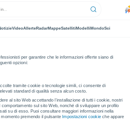
Notizie
Video
Allerte
Radar
Mappe
Satelliti
Modelli
Mondo
Sci
fessionisti per garantire che le informazioni offerte siano di
guenti opzioni:
ccolte tramite cookie o tecnologie simili, ci consente di
n elevati standard di qualità senza alcun costo.
te dell'Iguazú
re al sito Web accettando l'installazione di tutti i cookie, nostri
 il comportamento sul sito Web, nonché di sviluppare un profilo
...
asati su di esso. Puoi consultare maggiori informazioni nella
si momento premendo il pulsante
Impostazioni cookie
che appare
Per ora
Piogge deboli nelle prossime ore