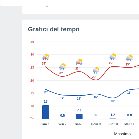
Luce del giorno restante
11h 4m
Grafici del tempo
35
30
25°
25°
25°
25
23°
22°
20°
20
17°
16°
15
15°
14°
14°
18
13°
10
7.1
1.2
0.8
0.8
0.5
°C
Gio
6
Ven
7
Sab
8
Dom
9
Lun
10
Mar
11
Massimo