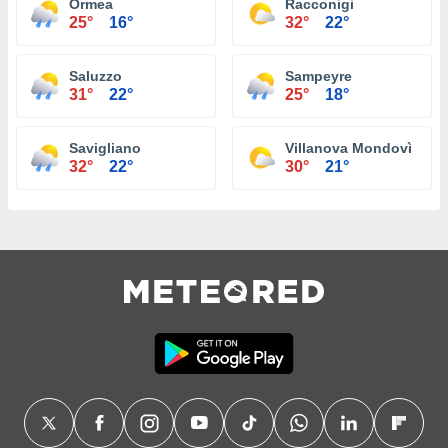
Ormea
Racconigi
25°
16°
32°
22°
Saluzzo
Sampeyre
31°
22°
25°
18°
Savigliano
Villanova Mondovì
32°
22°
30°
21°