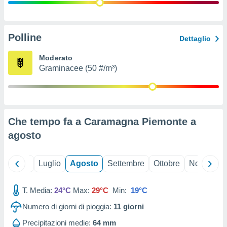
ioni
" o
tra
sui cookie
o sito
Polline
Dettaglio
Moderato
nostri
Graminacee (50 #/m³)
mo il
te
ento dei
Che tempo fa a Caramagna Piemonte a
re
agosto
ioni su
vo e/o
i,
Giugno
Luglio
Agosto
Settembre
Ottobre
Novembre
 dati
er la
 della
T. Media:
24°C
Max:
29°C
Min:
19°C
à, creare
r la
Numero di giorni di pioggia:
11
giorni
à
izzata,
Precipitazioni medie:
64 mm