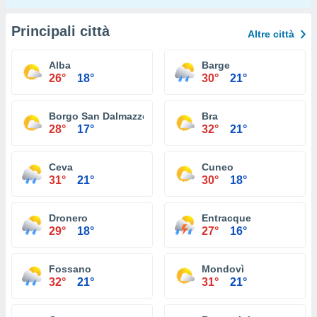
Principali città
Altre città
Alba
Barge
26°
18°
30°
21°
Borgo San Dalmazzo
Bra
28°
17°
32°
21°
Ceva
Cuneo
31°
21°
30°
18°
Dronero
Entracque
29°
18°
27°
16°
Fossano
Mondovì
32°
21°
31°
21°