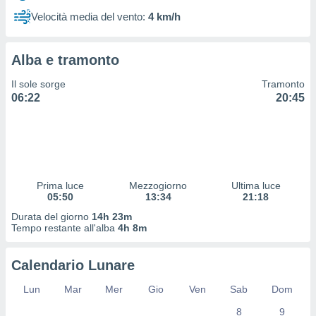
 profili
Velocità media del vento:
4 km/h
lezione
cità
izzata,
Alba e tramonto
fili per
Il sole sorge
Tramonto
izzazione
06:22
20:45
nuti,
 profili
lezione
uti
zzati,
 le
ni degli
Prima luce
Mezzogiorno
Ultima luce
 misurare
05:50
13:34
21:18
zioni dei
Durata del giorno
14h 23m
,
Tempo restante all'alba
4h 8m
ere il
so
Calendario Lunare
he o la
ione di
Lun
Mar
Mer
Gio
Ven
Sab
Dom
enienti
8
9
diverse,