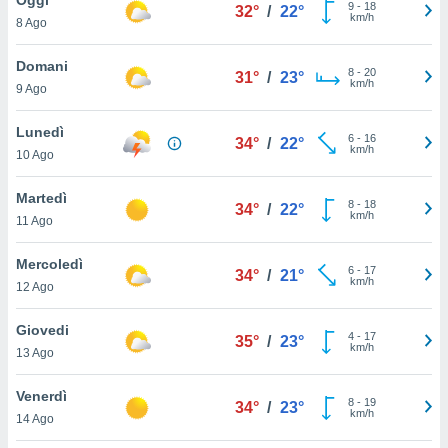
a", è
9
-
18
32°
/
22°
km/h
8 Ago
al sito
ettando
Domani
8
-
20
31°
/
23°
zione di
km/h
9 Ago
okie,
dei nostri
Lunedì
6
-
16
che ci
34°
/
22°
km/h
10 Ago
no di
 e
e il
Martedì
8
-
18
34°
/
22°
amento
km/h
11 Ago
 Web,
i
Mercoledì
6
-
17
re un
34°
/
21°
km/h
12 Ago
pecifico
arti la
Giovedi
à o
4
-
17
35°
/
23°
km/h
i
13 Ago
zzati
 di esso.
Venerdì
8
-
19
sultare
34°
/
23°
km/h
14 Ago
oni nella