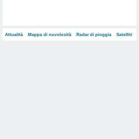
i nostri
artner
Attualità
Mappa di nuvolosità
Radar di pioggia
Satelliti