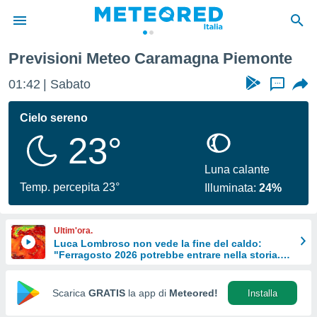
Previsioni Meteo Caramagna Piemonte
tiva
rivacy
01:42
Sabato
...
ti di
net
Cielo sereno
net)
23°
i
 da
nisti per
Luna calante
 che le
Temp. percepita 23°
Illuminata:
24%
ioni
iano di
È
Ultim'ora.
Luca Lombroso non vede la fine del caldo:
 a
"Ferragosto 2026 potrebbe entrare nella storia.
ito Web
Ecco perché."
do le
opzioni:
Scarica
GRATIS
la app di
Meteored!
Installa
 i