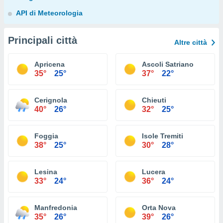
API di Meteorologia
Principali città
Altre città
Apricena
Ascoli Satriano
35°
25°
37°
22°
Cerignola
Chieuti
40°
26°
32°
25°
Foggia
Isole Tremiti
38°
25°
30°
28°
Lesina
Lucera
33°
24°
36°
24°
Manfredonia
Orta Nova
35°
26°
39°
26°