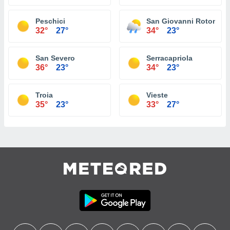
Peschici
San Giovanni Rotondo
32°
27°
34°
23°
San Severo
Serracapriola
36°
23°
34°
23°
Troia
Vieste
35°
23°
33°
27°