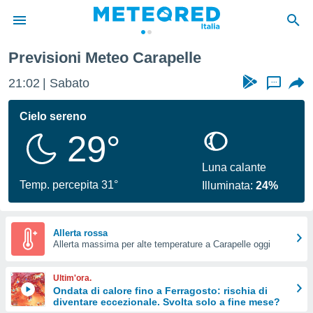
Previsioni Meteo Carapelle
tiva
rivacy
21:02
Sabato
...
ti di
net
Cielo sereno
net)
29°
i
 da
nisti per
Luna calante
 che le
Temp. percepita 31°
Illuminata:
24%
ioni
iano di
È
Allerta rossa
 a
Allerta massima per alte temperature a Carapelle oggi
ito Web
do le
Ultim'ora.
opzioni:
Ondata di calore fino a Ferragosto: rischia di
diventare eccezionale. Svolta solo a fine mese?
 i