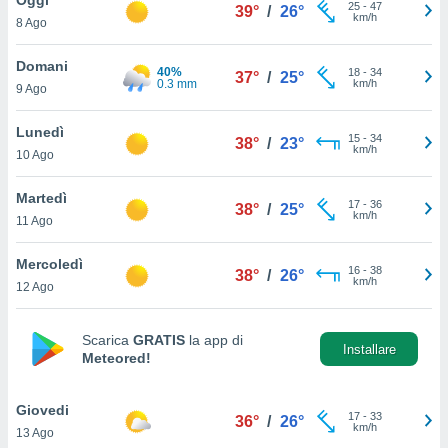
a", è
25
-
47
39°
/
26°
km/h
8 Ago
al sito
ettando
Domani
40%
18
-
34
37°
/
25°
zione di
0.3 mm
km/h
9 Ago
okie,
dei nostri
Lunedì
15
-
34
che ci
38°
/
23°
km/h
10 Ago
no di
 e
e il
Martedì
17
-
36
38°
/
25°
amento
km/h
11 Ago
 Web,
i
Mercoledì
16
-
38
re un
38°
/
26°
km/h
12 Ago
pecifico
arti la
à o
Scarica
GRATIS
la app di
i
Installare
Meteored!
zzati
 di esso.
sultare
Giovedi
17
-
33
36°
/
26°
km/h
13 Ago
oni nella