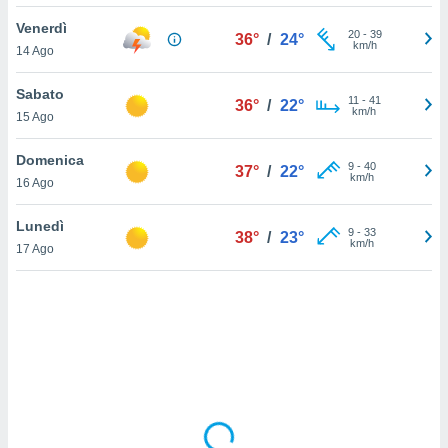
Venerdì
sui cookie
20
-
39
36°
/
24°
km/h
14 Ago
e il tuo
 in
Sabato
11
-
41
36°
/
22°
o
km/h
15 Ago
 il
Domenica
azioni
9
-
40
37°
/
22°
km/h
16 Ago
kie
re
le a piè
Lunedì
9
-
33
38°
/
23°
 del
km/h
17 Ago
to web.
ATIVA,
e
gie
i cookie
ccetti
zione dei