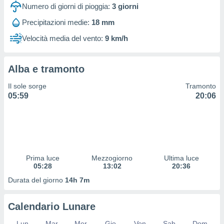
 profili
Numero di giorni di pioggia:
3
giorni
lezione
Precipitazioni medie:
18 mm
cità
izzata,
Velocità media del vento:
9 km/h
fili per
izzazione
Alba e tramonto
nuti,
 profili
Il sole sorge
Tramonto
lezione
05:59
20:06
uti
zzati,
 le
ni degli
 misurare
zioni dei
,
Prima luce
Mezzogiorno
Ultima luce
05:28
13:02
20:36
ere il
Durata del giorno
14h 7m
so
he o la
ione di
Calendario Lunare
enienti
diverse,
Lun
Mar
Mer
Gio
Ven
Sab
Dom