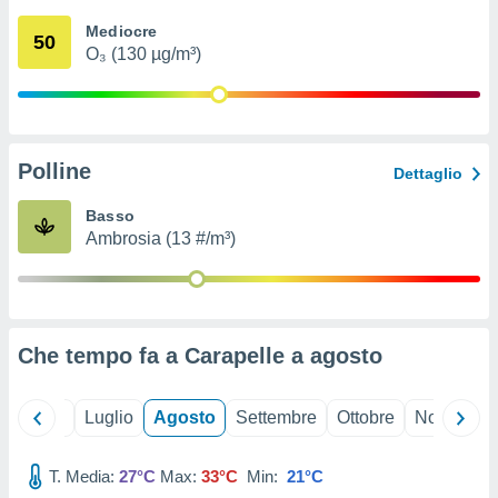
ioni
" o
Mediocre
tra
50
O₃ (130 µg/m³)
sui cookie
o sito
nostri
Polline
Dettaglio
mo il
te
Basso
ento dei
Ambrosia (13 #/m³)
re
ioni su
vo e/o
i,
Che tempo fa a Carapelle a
agosto
 dati
er la
 della
Giugno
Luglio
Agosto
Settembre
Ottobre
Novembre
à, creare
r la
à
T. Media:
27°C
Max:
33°C
Min:
21°C
izzata,