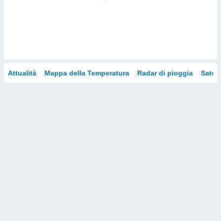
i nostri
artner
Attualità
Mappa della Temperatura
Radar di pioggia
Satelli