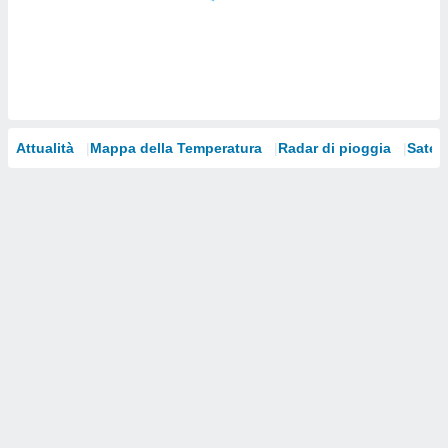
i nostri
artner
Attualità
Mappa della Temperatura
Radar di pioggia
Satelli