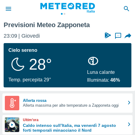
Previsioni Meteo Zapponeta
tiva
rivacy
23:09
Giovedi
...
ti di
net
Cielo sereno
net)
28°
i
 da
nisti per
Luna calante
 che le
Temp. percepita 29°
Illuminata:
46%
ioni
iano di
È
Allerta rossa
 a
Allerta massima per alte temperature a Zapponeta oggi
ito Web
do le
Ultim’ora
opzioni:
Caldo intenso sull’Italia, ma venerdì 7 agosto
forti temporali minacciano il Nord
 i