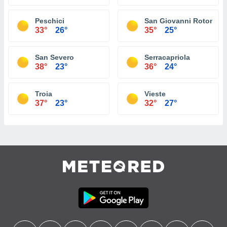
Peschici
San Giovanni Rotondo
33°
26°
35°
25°
San Severo
Serracapriola
38°
23°
36°
24°
Troia
Vieste
37°
23°
32°
27°