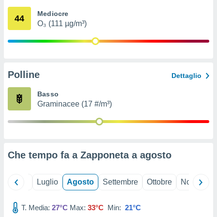
ioni
" o
Mediocre
tra
44
O₃ (111 µg/m³)
sui cookie
o sito
nostri
Polline
Dettaglio
mo il
te
Basso
ento dei
Graminacee (17 #/m³)
re
ioni su
vo e/o
i,
Che tempo fa a Zapponeta a
agosto
 dati
er la
 della
Giugno
Luglio
Agosto
Settembre
Ottobre
Novembre
à, creare
r la
à
T. Media:
27°C
Max:
33°C
Min:
21°C
izzata,