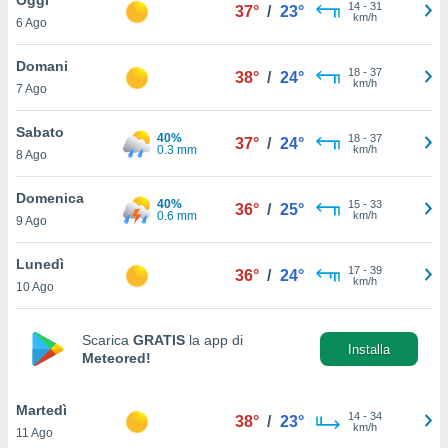
a", è
14
-
31
37°
/
23°
km/h
6 Ago
al sito
ettando
Domani
18
-
37
38°
/
24°
zione di
km/h
7 Ago
okie,
dei nostri
Sabato
40%
18
-
37
che ci
37°
/
24°
0.3 mm
km/h
8 Ago
no di
 e
e il
Domenica
40%
15
-
33
36°
/
25°
amento
0.6 mm
km/h
9 Ago
 Web,
i
Lunedì
17
-
39
re un
36°
/
24°
km/h
10 Ago
pecifico
arti la
à o
Scarica
GRATIS
la app di
i
Installa
Meteored!
zzati
 di esso.
sultare
Martedì
14
-
34
38°
/
23°
km/h
11 Ago
oni nella