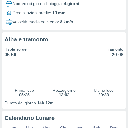
 profili
Numero di giorni di pioggia:
4
giorni
lezione
Precipitazioni medie:
19 mm
cità
izzata,
Velocità media del vento:
8 km/h
fili per
izzazione
Alba e tramonto
nuti,
 profili
Il sole sorge
Tramonto
lezione
05:56
20:08
uti
zzati,
 le
ni degli
 misurare
zioni dei
,
Prima luce
Mezzogiorno
Ultima luce
05:25
13:02
20:38
ere il
Durata del giorno
14h 12m
so
he o la
ione di
Calendario Lunare
enienti
diverse,
Lun
Mar
Mer
Gio
Ven
Sab
Dom