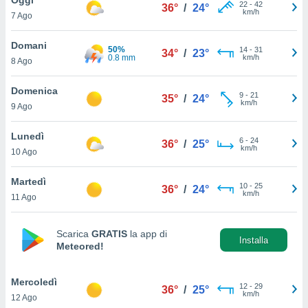
a", è
22
-
42
36°
/
24°
km/h
7 Ago
al sito
ettando
Domani
50%
14
-
31
34°
/
23°
zione di
0.8 mm
km/h
8 Ago
okie,
dei nostri
Domenica
9
-
21
che ci
35°
/
24°
km/h
9 Ago
no di
 e
e il
Lunedì
6
-
24
36°
/
25°
amento
km/h
10 Ago
 Web,
i
Martedì
10
-
25
re un
36°
/
24°
km/h
11 Ago
pecifico
arti la
à o
Scarica
GRATIS
la app di
i
Installa
Meteored!
zzati
 di esso.
sultare
Mercoledì
12
-
29
36°
/
25°
km/h
12 Ago
oni nella