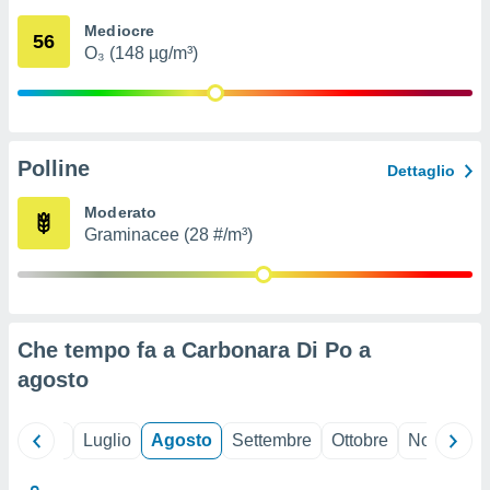
ioni
" o
Mediocre
tra
56
O₃ (148 µg/m³)
sui cookie
o sito
nostri
Polline
Dettaglio
mo il
te
Moderato
ento dei
Graminacee (28 #/m³)
re
ioni su
vo e/o
i,
Che tempo fa a Carbonara Di Po a
 dati
er la
agosto
 della
à, creare
r la
Giugno
Luglio
Agosto
Settembre
Ottobre
Novembre
à
izzata,