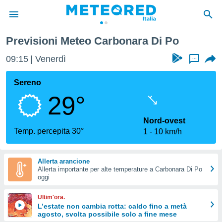
Previsioni Meteo Carbonara Di Po
tiva
rivacy
09:15
Venerdì
...
ti di
net
Sereno
net)
29°
i
 da
nisti per
Nord-ovest
 che le
Temp. percepita 30°
1
10 km/h
ioni
iano di
È
Allerta arancione
Allerta importante per alte temperature a Carbonara Di Po
 a
oggi
ito Web
do le
Ultim'ora.
opzioni:
L’estate non cambia rotta: caldo fino a metà
agosto, svolta possibile solo a fine mese
 i