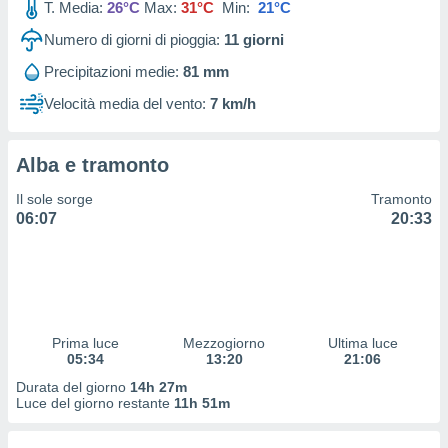
T. Media:
26°C
Max:
31°C
Min:
21°C
 profili
lezione
Numero di giorni di pioggia:
11
giorni
cità
izzata,
Precipitazioni medie:
81 mm
fili per
Velocità media del vento:
7 km/h
izzazione
nuti,
 profili
Alba e tramonto
lezione
Il sole sorge
Tramonto
uti
06:07
20:33
zzati,
 le
ni degli
 misurare
zioni dei
,
ere il
Prima luce
Mezzogiorno
Ultima luce
05:34
13:20
21:06
so
Durata del giorno
14h 27m
he o la
Luce del giorno restante
11h 51m
ione di
enienti
diverse,