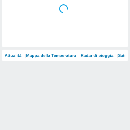
i nostri
artner
Attualità
Mappa della Temperatura
Radar di pioggia
Satelli