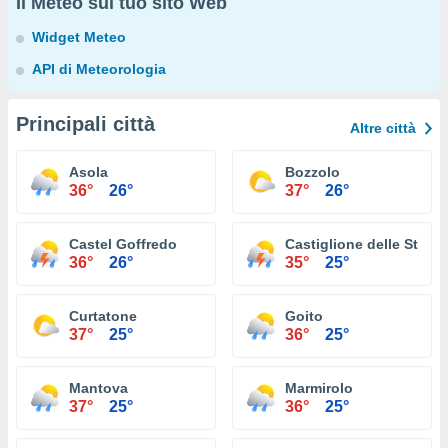
Il Meteo sul tuo sito Web
Widget Meteo
API di Meteorologia
Principali città
Altre città
Asola
Bozzolo
36°
26°
37°
26°
Castel Goffredo
Castiglione delle Stivie
36°
26°
35°
25°
Curtatone
Goito
37°
25°
36°
25°
Mantova
Marmirolo
37°
25°
36°
25°