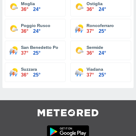
Moglia
Ostiglia
36°
24°
36°
24°
Poggio Rusco
Roncoferraro
36°
24°
37°
25°
San Benedetto Po
Sermide
37°
25°
36°
24°
Suzzara
Viadana
36°
25°
37°
25°