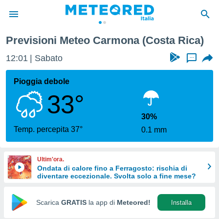
Previsioni Meteo Carmona (Costa Rica)
tiva
rivacy
12:01
Sabato
...
ti di
net
Pioggia debole
net)
33°
i
 da
nisti per
30%
 che le
Temp. percepita 37°
0.1 mm
ioni
iano di
È
Ultim'ora.
Ondata di calore fino a Ferragosto: rischia di
 a
diventare eccezionale. Svolta solo a fine mese?
ito Web
do le
opzioni:
Scarica
GRATIS
la app di
Meteored!
Installa
 i