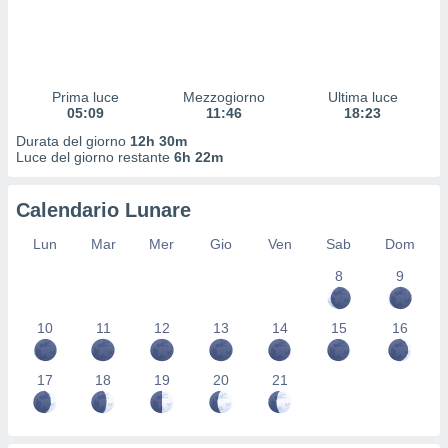
 profili
lezione
cità
izzata,
fili per
Prima luce
Mezzogiorno
Ultima luce
05:09
11:46
18:23
izzazione
Durata del giorno
12h 30m
nuti,
Luce del giorno restante
6h 22m
 profili
lezione
uti
Calendario Lunare
zzati,
 le
Lun
Mar
Mer
Gio
Ven
Sab
Dom
ni degli
 misurare
8
9
zioni dei
,
10
11
12
13
14
15
16
ere il
so
17
18
19
20
21
he o la
ione di
enienti
diverse,