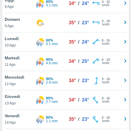
80%
a", è
9
-
32
34°
/
24°
4.1 mm
km/h
8 Ago
al sito
ettando
Domani
9
-
28
35°
/
23°
zione di
km/h
9 Ago
okie,
dei nostri
Lunedì
60%
8
-
26
che ci
35°
/
24°
0.1 mm
km/h
10 Ago
no di
 e
e il
Martedì
90%
8
-
29
34°
/
25°
amento
4.8 mm
km/h
11 Ago
 Web,
i
Mercoledì
90%
9
-
26
re un
34°
/
23°
2.9 mm
km/h
12 Ago
pecifico
arti la
Giovedi
à o
90%
8
-
30
34°
/
24°
2.7 mm
km/h
i
13 Ago
zzati
 di esso.
Venerdì
80%
8
-
30
sultare
35°
/
23°
1.1 mm
km/h
14 Ago
oni nella