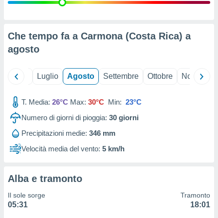
ioni
" o
tra
sui cookie
o sito
Che tempo fa a Carmona (Costa Rica) a
agosto
nostri
Giugno
Luglio
Agosto
Settembre
Ottobre
Novembre
mo il
te
ento dei
T. Media:
26°C
Max:
30°C
Min:
23°C
Numero di giorni di pioggia:
30
giorni
re
ioni su
Precipitazioni medie:
346 mm
vo e/o
Velocità media del vento:
5 km/h
i,
 dati
er la
 della
Alba e tramonto
à, creare
r la
Il sole sorge
Tramonto
à
05:31
18:01
izzata,