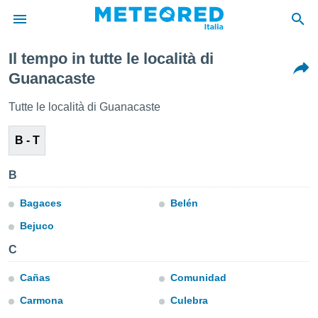
Il tempo in tutte le località di
tiva
Guanacaste
rivacy
ti di
Tutte le località di Guanacaste
net
net)
B - T
i
 da
nisti per
B
 che le
ioni
Bagaces
Belén
iano di
È
Bejuco
 a
C
ito Web
do le
Cañas
Comunidad
opzioni:
Carmona
Culebra
 i