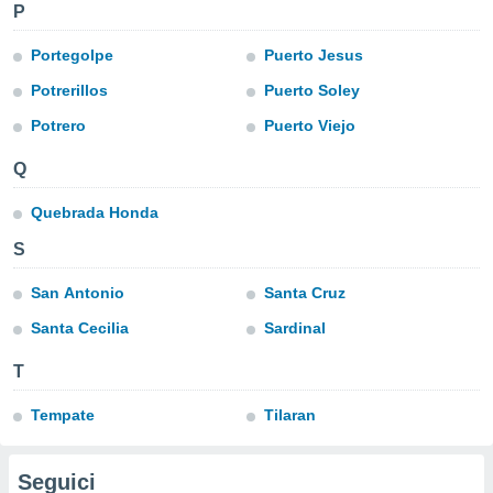
a", è
P
al sito
Portegolpe
Puerto Jesus
ettando
Potrerillos
Puerto Soley
zione di
okie,
Potrero
Puerto Viejo
dei nostri
che ci
Q
no di
 e
Quebrada Honda
e il
amento
S
 Web,
i
San Antonio
Santa Cruz
re un
pecifico
Santa Cecilia
Sardinal
arti la
à o
T
i
zzati
Tempate
Tilaran
 di esso.
sultare
Seguici
oni nella