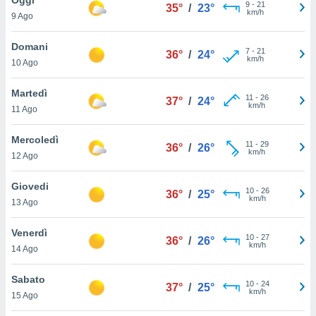
a", è
9
-
21
35°
/
23°
km/h
9 Ago
al sito
ettando
Domani
7
-
21
36°
/
24°
zione di
km/h
10 Ago
okie,
dei nostri
Martedì
11
-
26
che ci
37°
/
24°
km/h
11 Ago
no di
 e
e il
Mercoledì
11
-
29
36°
/
26°
amento
km/h
12 Ago
 Web,
i
Giovedi
10
-
26
re un
36°
/
25°
km/h
13 Ago
pecifico
arti la
Venerdì
à o
10
-
27
36°
/
26°
km/h
i
14 Ago
zzati
 di esso.
Sabato
10
-
24
sultare
37°
/
25°
km/h
15 Ago
oni nella