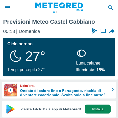
Previsioni Meteo Castel Gabbiano
tiva
rivacy
00:18
Domenica
...
ti di
net
Cielo sereno
net)
27°
i
 da
nisti per
Luna calante
 che le
Temp. percepita 27°
Illuminata:
15%
ioni
iano di
È
Ultim'ora.
Ondata di calore fino a Ferragosto: rischia di
 a
diventare eccezionale. Svolta solo a fine mese?
ito Web
do le
opzioni:
Scarica
GRATIS
la app di
Meteored!
Installa
 i