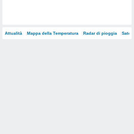
i nostri
artner
Attualità
Mappa della Temperatura
Radar di pioggia
Satelli