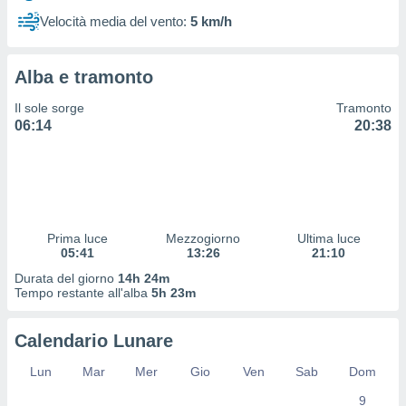
 profili
Velocità media del vento:
5 km/h
lezione
cità
izzata,
Alba e tramonto
fili per
Il sole sorge
Tramonto
izzazione
06:14
20:38
nuti,
 profili
lezione
uti
zzati,
 le
ni degli
Prima luce
Mezzogiorno
Ultima luce
 misurare
05:41
13:26
21:10
zioni dei
Durata del giorno
14h 24m
,
Tempo restante all'alba
5h 23m
ere il
so
Calendario Lunare
he o la
ione di
Lun
Mar
Mer
Gio
Ven
Sab
Dom
enienti
9
diverse,