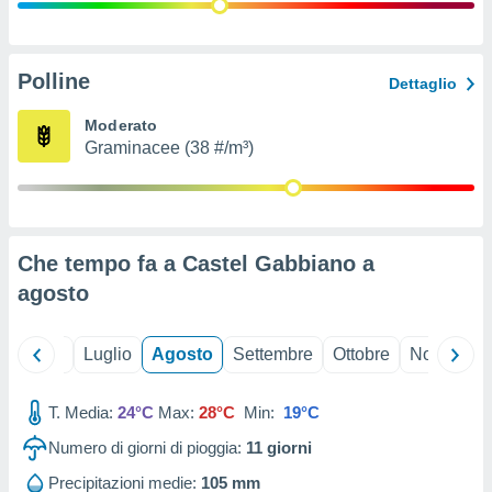
ioni
" o
tra
sui cookie
o sito
Polline
Dettaglio
Moderato
nostri
Graminacee (38 #/m³)
mo il
te
ento dei
Che tempo fa a Castel Gabbiano a
re
agosto
ioni su
vo e/o
i,
Giugno
Luglio
Agosto
Settembre
Ottobre
Novembre
 dati
er la
 della
T. Media:
24°C
Max:
28°C
Min:
19°C
à, creare
r la
Numero di giorni di pioggia:
11
giorni
à
izzata,
Precipitazioni medie:
105 mm