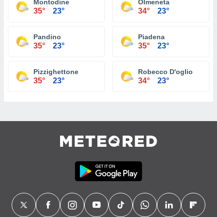
Montodine
Olmeneta
35°
23°
34°
23°
Pandino
Piadena
35°
23°
35°
23°
Pizzighettone
Robecco D'oglio
35°
23°
34°
23°