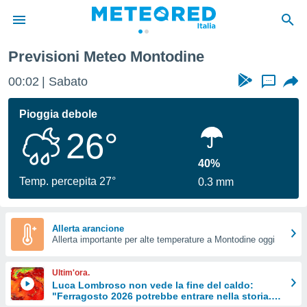
Previsioni Meteo Montodine
tiva
rivacy
00:02
Sabato
...
ti di
net
Pioggia debole
net)
26°
i
 da
nisti per
40%
 che le
Temp. percepita 27°
0.3 mm
ioni
iano di
È
Allerta arancione
 a
Allerta importante per alte temperature a Montodine oggi
ito Web
do le
Ultim'ora.
opzioni:
Luca Lombroso non vede la fine del caldo:
"Ferragosto 2026 potrebbe entrare nella storia.
 i