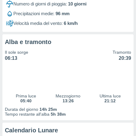
 profili
Numero di giorni di pioggia:
10
giorni
lezione
Precipitazioni medie:
96 mm
cità
izzata,
Velocità media del vento:
6 km/h
fili per
izzazione
Alba e tramonto
nuti,
 profili
Il sole sorge
Tramonto
lezione
06:13
20:39
uti
zzati,
 le
ni degli
 misurare
zioni dei
,
Prima luce
Mezzogiorno
Ultima luce
05:40
13:26
21:12
ere il
Durata del giorno
14h 25m
so
Tempo restante all'alba
5h 38m
he o la
ione di
Calendario Lunare
enienti
diverse,