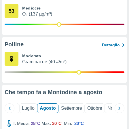
ioni
" o
Mediocre
tra
53
O₃ (137 µg/m³)
sui cookie
o sito
nostri
Polline
Dettaglio
mo il
te
Moderato
ento dei
Graminacee (40 #/m³)
re
ioni su
vo e/o
i,
Che tempo fa a Montodine a
agosto
 dati
er la
 della
Giugno
Luglio
Agosto
Settembre
Ottobre
Novembre
à, creare
r la
à
T. Media:
25°C
Max:
30°C
Min:
20°C
izzata,