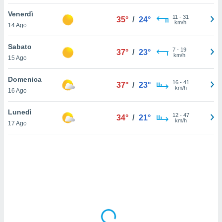
Venerdì
sui cookie
11
-
31
35°
/
24°
km/h
14 Ago
e il tuo
 in
Sabato
7
-
19
37°
/
23°
o
km/h
15 Ago
 il
Domenica
azioni
16
-
41
37°
/
23°
km/h
16 Ago
kie
re
le a piè
Lunedì
12
-
47
34°
/
21°
 del
km/h
17 Ago
to web.
ATIVA,
e
gie
i cookie
ccetti
zione dei