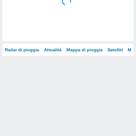
i nostri
artner
Radar di pioggia
Attualità
Mappa di pioggia
Satelliti
Mod