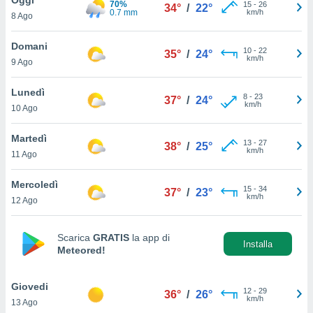
70%
a", è
15
-
26
34°
/
22°
0.7 mm
km/h
8 Ago
al sito
ettando
Domani
10
-
22
35°
/
24°
zione di
km/h
9 Ago
okie,
dei nostri
Lunedì
8
-
23
che ci
37°
/
24°
km/h
10 Ago
no di
 e
e il
Martedì
13
-
27
38°
/
25°
amento
km/h
11 Ago
 Web,
i
Mercoledì
15
-
34
re un
37°
/
23°
km/h
12 Ago
pecifico
arti la
à o
Scarica
GRATIS
la app di
i
Installa
Meteored!
zzati
 di esso.
sultare
Giovedi
12
-
29
36°
/
26°
km/h
13 Ago
oni nella