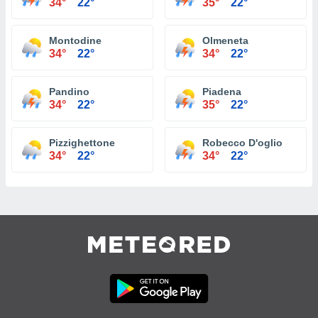
34°
22°
35°
22°
Montodine
Olmeneta
34°
22°
34°
22°
Pandino
Piadena
34°
22°
35°
22°
Pizzighettone
Robecco D'oglio
34°
22°
34°
22°