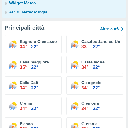
Widget Meteo
API di Meteorologia
Principali città
Altre città
Bagnolo Cremasco
Casalbuttano ed Uniti
34°
22°
33°
22°
Casalmaggiore
Castelleone
35°
22°
34°
22°
Cella Dati
Cicognolo
34°
22°
34°
22°
Crema
Cremona
34°
22°
34°
22°
Fiesco
Gussola