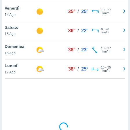
Venerdì
sui cookie
10
-
27
35°
/
25°
km/h
14 Ago
e il tuo
 in
Sabato
8
-
28
36°
/
22°
o
km/h
15 Ago
 il
Domenica
azioni
13
-
27
38°
/
23°
km/h
16 Ago
kie
re
le a piè
Lunedì
15
-
35
38°
/
25°
 del
km/h
17 Ago
to web.
ATIVA,
e
gie
i cookie
ccetti
zione dei