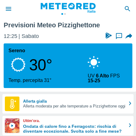
Previsioni Meteo Pizzighettone
tiva
rivacy
12:25
Sabato
...
ti di
net
Sereno
net)
30°
i
 da
nisti per
UV
6 Alto
FPS
 che le
Temp. percepita 31°
15-25
ioni
iano di
È
Allerta gialla
 a
Allerta moderata per alte temperature a Pizzighettone oggi
ito Web
do le
Ultim'ora.
opzioni:
Ondata di calore fino a Ferragosto: rischia di
diventare eccezionale. Svolta solo a fine mese?
 i