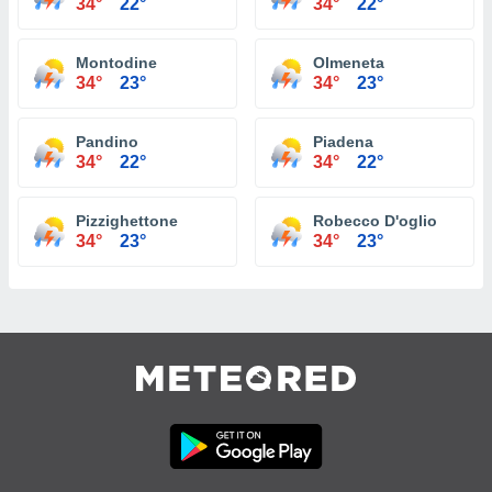
34°
22°
34°
22°
Montodine
Olmeneta
34°
23°
34°
23°
Pandino
Piadena
34°
22°
34°
22°
Pizzighettone
Robecco D'oglio
34°
23°
34°
23°