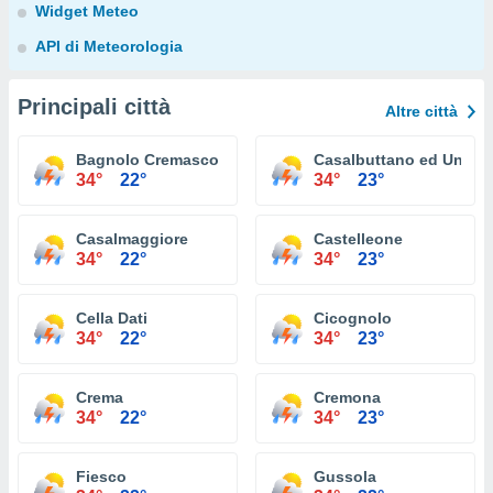
Widget Meteo
API di Meteorologia
Principali città
Altre città
Bagnolo Cremasco
Casalbuttano ed Uniti
34°
22°
34°
23°
Casalmaggiore
Castelleone
34°
22°
34°
23°
Cella Dati
Cicognolo
34°
22°
34°
23°
Crema
Cremona
34°
22°
34°
23°
Fiesco
Gussola