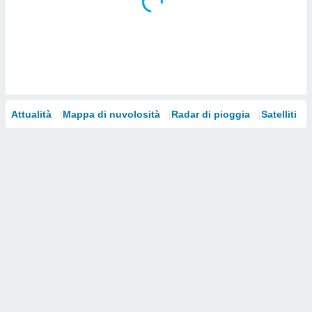
i nostri
artner
Attualità
Mappa di nuvolosità
Radar di pioggia
Satelliti