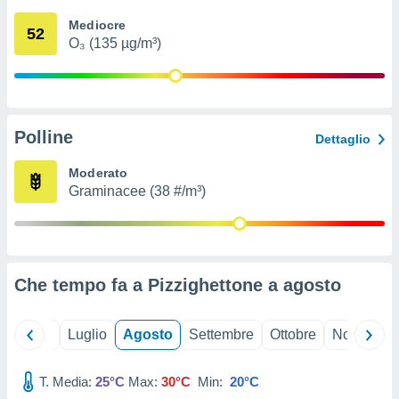
ioni
" o
Mediocre
tra
52
O₃ (135 µg/m³)
sui cookie
o sito
nostri
Polline
Dettaglio
mo il
te
Moderato
ento dei
Graminacee (38 #/m³)
re
ioni su
vo e/o
i,
Che tempo fa a Pizzighettone a
agosto
 dati
er la
 della
Giugno
Luglio
Agosto
Settembre
Ottobre
Novembre
à, creare
r la
à
T. Media:
25°C
Max:
30°C
Min:
20°C
izzata,