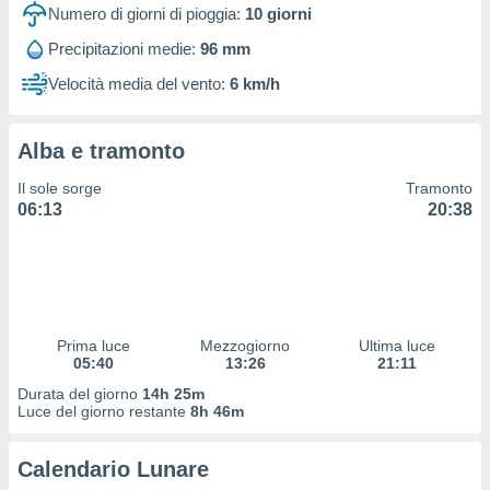
 profili
Numero di giorni di pioggia:
10
giorni
lezione
Precipitazioni medie:
96 mm
cità
izzata,
Velocità media del vento:
6 km/h
fili per
izzazione
Alba e tramonto
nuti,
 profili
Il sole sorge
Tramonto
lezione
06:13
20:38
uti
zzati,
 le
ni degli
 misurare
zioni dei
,
Prima luce
Mezzogiorno
Ultima luce
05:40
13:26
21:11
ere il
Durata del giorno
14h 25m
so
Luce del giorno restante
8h 46m
he o la
ione di
Calendario Lunare
enienti
diverse,