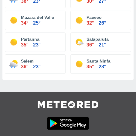
36°
23°
30°
27°
Mazara del Vallo
Paceco
34°
25°
32°
26°
Partanna
Salaparuta
35°
23°
36°
21°
Salemi
Santa Ninfa
36°
23°
35°
23°