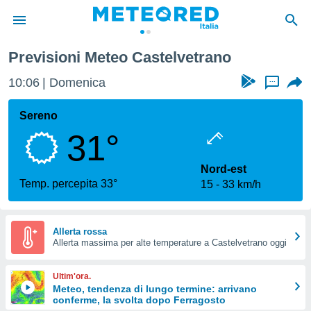
Previsioni Meteo Castelvetrano
tiva
rivacy
10:06
Domenica
...
ti di
net
Sereno
net)
31°
i
 da
nisti per
Nord-est
 che le
Temp. percepita 33°
15
33 km/h
ioni
iano di
È
Allerta rossa
 a
Allerta massima per alte temperature a Castelvetrano oggi
ito Web
do le
Ultim'ora.
opzioni:
Meteo, tendenza di lungo termine: arrivano
conferme, la svolta dopo Ferragosto
 i