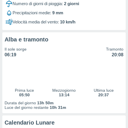
 profili
Numero di giorni di pioggia:
2
giorni
lezione
Precipitazioni medie:
9 mm
cità
izzata,
Velocità media del vento:
10 km/h
fili per
izzazione
Alba e tramonto
nuti,
 profili
Il sole sorge
Tramonto
lezione
06:19
20:08
uti
zzati,
 le
ni degli
 misurare
zioni dei
,
Prima luce
Mezzogiorno
Ultima luce
05:50
13:14
20:37
ere il
Durata del giorno
13h 50m
so
Luce del giorno restante
10h 31m
he o la
ione di
Calendario Lunare
enienti
diverse,