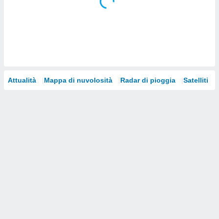
i nostri
artner
Attualità
Mappa di nuvolosità
Radar di pioggia
Satelliti