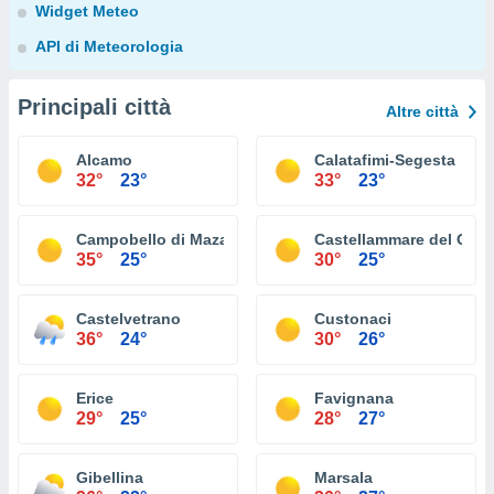
Widget Meteo
API di Meteorologia
Principali città
Altre città
Alcamo
Calatafimi-Segesta
32°
23°
33°
23°
Campobello di Mazara
Castellammare del Golf
35°
25°
30°
25°
Castelvetrano
Custonaci
36°
24°
30°
26°
Erice
Favignana
29°
25°
28°
27°
Gibellina
Marsala