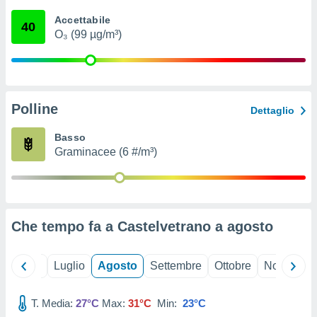
ioni
" o
Accettabile
tra
40
O₃ (99 µg/m³)
sui cookie
o sito
nostri
Polline
Dettaglio
mo il
te
Basso
ento dei
Graminacee (6 #/m³)
re
ioni su
vo e/o
i,
Che tempo fa a Castelvetrano a
agosto
 dati
er la
 della
Giugno
Luglio
Agosto
Settembre
Ottobre
Novembre
à, creare
r la
à
T. Media:
27°C
Max:
31°C
Min:
23°C
izzata,