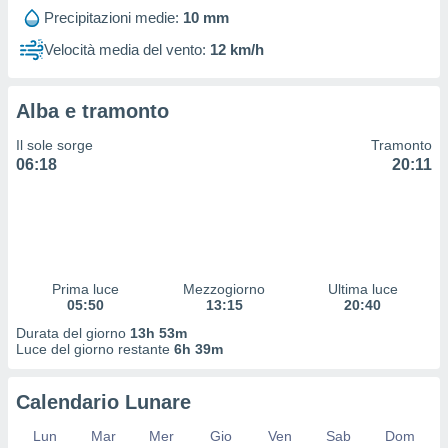
 profili
Precipitazioni medie:
10 mm
lezione
cità
Velocità media del vento:
12 km/h
izzata,
fili per
Alba e tramonto
izzazione
nuti,
Il sole sorge
Tramonto
 profili
06:18
20:11
lezione
uti
zzati,
 le
ni degli
 misurare
Prima luce
Mezzogiorno
Ultima luce
zioni dei
05:50
13:15
20:40
,
ere il
Durata del giorno
13h 53m
Luce del giorno restante
6h 39m
so
he o la
Calendario Lunare
ione di
enienti
Lun
Mar
Mer
Gio
Ven
Sab
Dom
diverse,