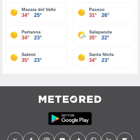
Mazara del Vallo
Paceco
34°
25°
31°
26°
Partanna
Salaparuta
34°
23°
35°
22°
Salemi
Santa Ninfa
35°
23°
34°
23°