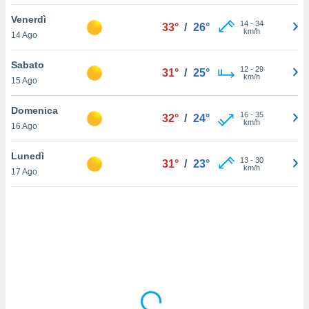
Venerdì
sui cookie
14
-
34
33°
/
26°
km/h
14 Ago
e il tuo
 in
Sabato
12
-
29
31°
/
25°
o
km/h
15 Ago
 il
Domenica
azioni
16
-
35
32°
/
24°
km/h
16 Ago
kie
re
le a piè
Lunedì
13
-
30
31°
/
23°
 del
km/h
17 Ago
to web.
ATIVA,
e
gie
i cookie
ccetti
zione dei