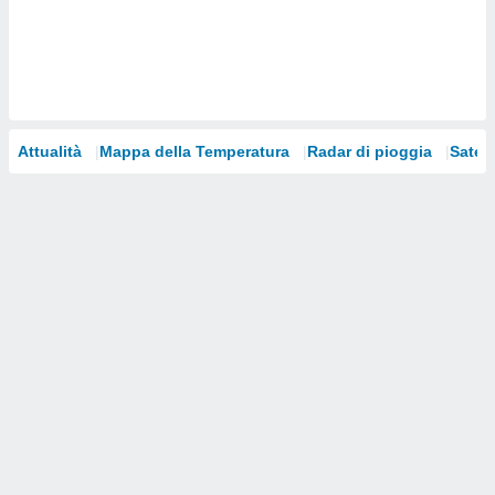
i nostri
artner
Attualità
Mappa della Temperatura
Radar di pioggia
Satelli