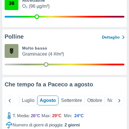
Accettabile
38
ioni
" o
O₃ (96 µg/m³)
tra
sui cookie
o sito
Polline
nostri
Dettaglio
mo il
Molto basso
te
Graminacee (4 #/m³)
ento dei
re
ioni su
vo e/o
Che tempo fa a Paceco a
agosto
i,
 dati
er la
Giugno
Luglio
Agosto
Settembre
Ottobre
Novembre
 della
à, creare
r la
T. Media:
26°C
Max:
29°C
Min:
24°C
à
Numero di giorni di pioggia:
2
giorni
izzata,