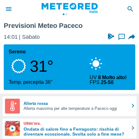
Previsioni Meteo Paceco
tiva
rivacy
14:01
Sabato
...
ti di
net
Sereno
net)
31°
i
 da
nisti per
UV
8 Molto alto!
 che le
Temp. percepita 36°
FPS
25-50
ioni
iano di
È
Allerta rossa
 a
Allerta massima per alte temperature a Paceco oggi
ito Web
do le
Ultim'ora.
opzioni:
Ondata di calore fino a Ferragosto: rischia di
diventare eccezionale. Svolta solo a fine mese?
 i