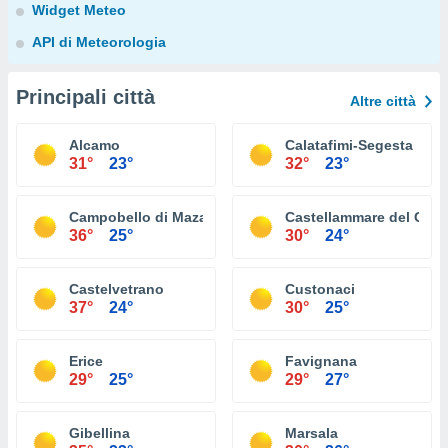
Widget Meteo
API di Meteorologia
Principali città
Altre città
Alcamo
Calatafimi-Segesta
31°
23°
32°
23°
Campobello di Mazara
Castellammare del Golf
36°
25°
30°
24°
Castelvetrano
Custonaci
37°
24°
30°
25°
Erice
Favignana
29°
25°
29°
27°
Gibellina
Marsala