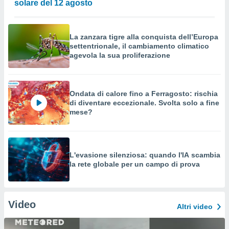
solare del 12 agosto
La zanzara tigre alla conquista dell’Europa
settentrionale, il cambiamento climatico
agevola la sua proliferazione
Ondata di calore fino a Ferragosto: rischia
di diventare eccezionale. Svolta solo a fine
mese?
L'evasione silenziosa: quando l'IA scambia
la rete globale per un campo di prova
Video
Altri video