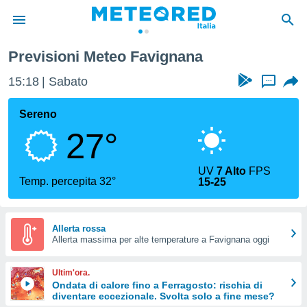
Previsioni Meteo Favignana
tiva
rivacy
15:18
Sabato
...
ti di
net
Sereno
net)
27°
i
 da
nisti per
UV
7 Alto
FPS
 che le
Temp. percepita 32°
15-25
ioni
iano di
È
Allerta rossa
 a
Allerta massima per alte temperature a Favignana oggi
ito Web
do le
Ultim'ora.
opzioni:
Ondata di calore fino a Ferragosto: rischia di
diventare eccezionale. Svolta solo a fine mese?
 i