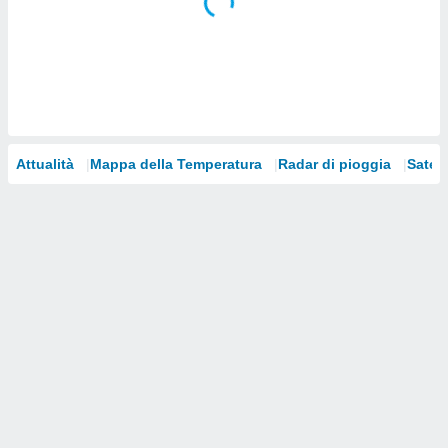
i nostri
artner
Attualità
Mappa della Temperatura
Radar di pioggia
Satelli