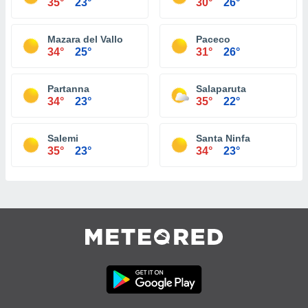
35°
23°
30°
26°
Mazara del Vallo
Paceco
34°
25°
31°
26°
Partanna
Salaparuta
34°
23°
35°
22°
Salemi
Santa Ninfa
35°
23°
34°
23°