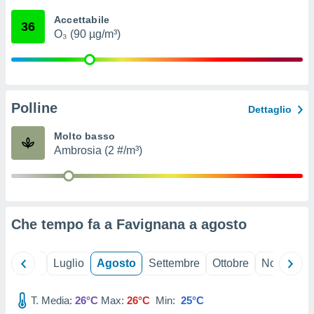
ioni
" o
Accettabile
tra
36
O₃ (90 µg/m³)
sui cookie
o sito
nostri
Polline
Dettaglio
mo il
te
Molto basso
ento dei
Ambrosia (2 #/m³)
re
ioni su
vo e/o
i,
Che tempo fa a Favignana a
agosto
 dati
er la
 della
Giugno
Luglio
Agosto
Settembre
Ottobre
Novembre
à, creare
r la
à
T. Media:
26°C
Max:
26°C
Min:
25°C
izzata,