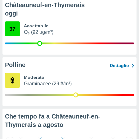
ioni
" o
Châteauneuf-en-Thymerais
tra
oggi
sui cookie
o sito
Accettabile
37
O₃ (92 µg/m³)
nostri
mo il
te
ento dei
Polline
Dettaglio
re
Moderato
ioni su
Graminacee (29 #/m³)
vo e/o
i,
 dati
er la
 della
Che tempo fa a Châteauneuf-en-
à, creare
Thymerais a
agosto
r la
à
izzata,