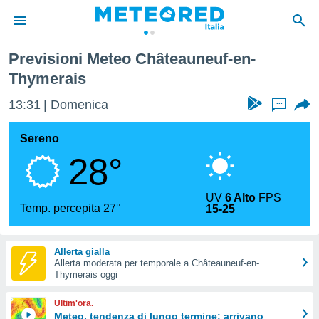
teauneuf-en-Thymerais
Previsioni Meteo Châteauneuf-en-
tiva
Thymerais
rivacy
ti di
13:31
Domenica
...
net
net)
Sereno
i
 da
28°
nisti per
 che le
ioni
UV
6 Alto
FPS
Temp. percepita 27°
iano di
15-25
È
 a
Allerta gialla
ito Web
Allerta moderata per temporale a Châteauneuf-en-
Thymerais oggi
do le
opzioni:
Ultim'ora.
Meteo, tendenza di lungo termine: arrivano
 i