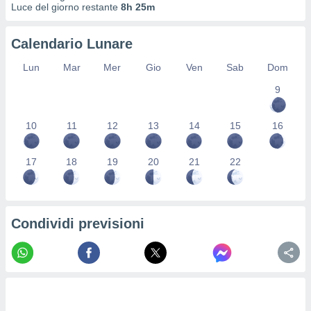
Luce del giorno restante
8h 25m
re e
e i
tilizzare
Calendario Lunare
ati per la
e dei
Lun
Mar
Mer
Gio
Ven
Sab
Dom
.
9
izzazione
10
11
12
13
14
15
16
azione
o la
17
18
19
20
21
22
e del
vo,
à e
i
zzati,
Condividi previsioni
one delle
ni dei
 e degli
 ricerche
ico,
di