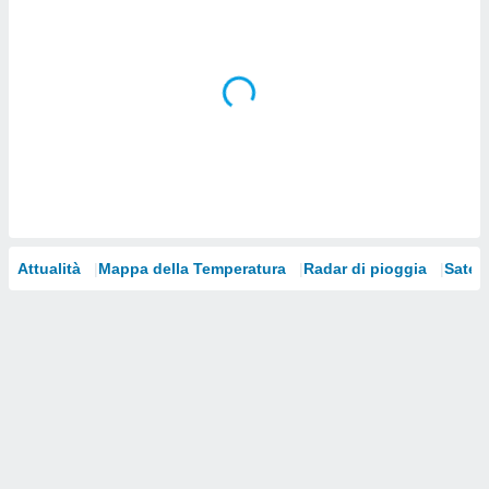
i nostri
artner
Attualità
Mappa della Temperatura
Radar di pioggia
Satelli