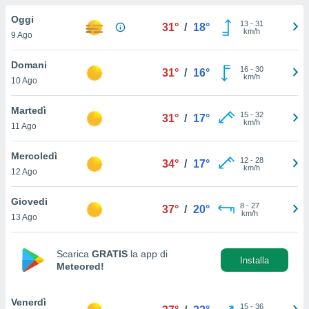
a", è
Oggi
13
-
31
31°
/
18°
al sito
km/h
9 Ago
ettando
zione di
Domani
16
-
30
okie,
31°
/
16°
km/h
10 Ago
dei nostri
che ci
no di
Martedì
15
-
32
31°
/
17°
 e
km/h
11 Ago
e il
amento
Mercoledì
12
-
28
 Web,
34°
/
17°
km/h
12 Ago
i
re un
Giovedi
pecifico
8
-
27
37°
/
20°
km/h
arti la
13 Ago
à o
i
zzati
Scarica
GRATIS
la app di
Installa
Meteored!
 di esso.
sultare
Venerdì
oni nella
15
-
36