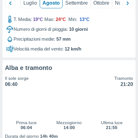
Giugno
Luglio
Agosto
Settembre
Ottobre
Novembre
 profili
lezione
cità
T. Media:
19°C
Max:
24°C
Min:
13°C
izzata,
fili per
Numero di giorni di pioggia:
10
giorni
izzazione
Precipitazioni medie:
57 mm
nuti,
Velocità media del vento:
12 km/h
 profili
lezione
uti
Alba e tramonto
zzati,
 le
Il sole sorge
Tramonto
ni degli
06:40
21:20
 misurare
zioni dei
,
ere il
so
he o la
Prima luce
Mezzogiorno
Ultima luce
ione di
06:04
14:00
21:55
enienti
Durata del giorno
14h 40m
diverse,