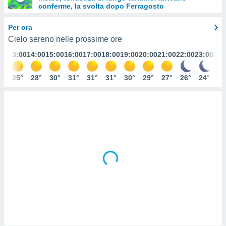
conferme, la svolta dopo Ferragosto
e
Per ora
amente
Cielo sereno nelle prossime ore
cità
:00
13:00
14:00
15:00
16:00
17:00
18:00
19:00
20:00
21:00
22:00
23:00
24:
izzata,
ACCETTA
ulle
E
2°
25°
28°
30°
31°
31°
31°
30°
29°
27°
26°
24°
23
ioni
CONTINUA
tramite
e simili,
IMPOSTAZIONI
nte di
e la
tività per
re a
ontenuti
ti
 di
senza
sto.
clic sul
 "Accetta