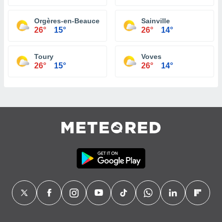
Orgères-en-Beauce
Sainville
26°
15°
26°
14°
Toury
Voves
26°
15°
26°
14°