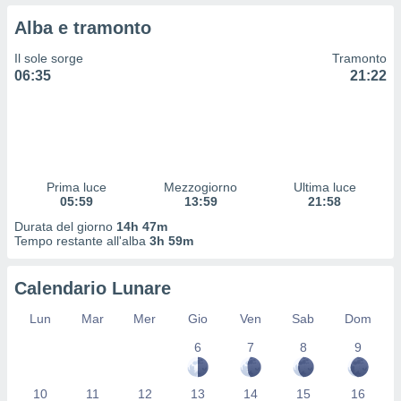
 profili
Alba e tramonto
lezione
cità
Il sole sorge
Tramonto
izzata,
06:35
21:22
fili per
izzazione
nuti,
 profili
lezione
uti
Prima luce
Mezzogiorno
Ultima luce
zzati,
05:59
13:59
21:58
 le
Durata del giorno
14h 47m
ni degli
Tempo restante all'alba
3h 59m
 misurare
zioni dei
,
Calendario Lunare
ere il
Lun
Mar
Mer
Gio
Ven
Sab
Dom
so
6
7
8
9
he o la
ione di
enienti
10
11
12
13
14
15
16
diverse,