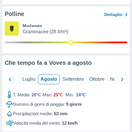
ioni
" o
tra
Polline
Dettaglio
sui cookie
o sito
Moderato
Graminacee (28 #/m³)
nostri
mo il
te
ento dei
Che tempo fa a Voves a
agosto
re
ioni su
Giugno
Luglio
Agosto
Settembre
Ottobre
Novembre
vo e/o
i,
T. Media:
20°C
Max:
25°C
Min:
14°C
 dati
er la
Numero di giorni di pioggia:
9
giorni
 della
à, creare
Precipitazioni medie:
53 mm
r la
Velocità media del vento:
12 km/h
à
izzata,