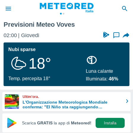
ves
Previsioni Meteo Voves
tiva
rivacy
02:00
Giovedi
...
ti di
net
Nubi sparse
net)
18°
i
 da
nisti per
Luna calante
 che le
Temp. percepita 18°
Illuminata:
46%
ioni
iano di
È
Ultim'ora.
L'Organizzazione Meteorologica Mondiale
 a
conferma: "El Niño sta raggiungendo
ito Web
un'intensità mai vista da diversi anni"
do le
opzioni:
Scarica
GRATIS
la app di
Meteored!
Installa
 i