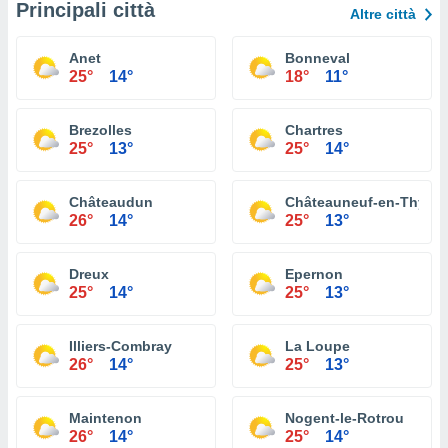
Principali città
Altre città
Anet
Bonneval
25°
14°
18°
11°
Brezolles
Chartres
25°
13°
25°
14°
Châteaudun
Châteauneuf-en-Thymer
26°
14°
25°
13°
Dreux
Epernon
25°
14°
25°
13°
Illiers-Combray
La Loupe
26°
14°
25°
13°
Maintenon
Nogent-le-Rotrou
26°
14°
25°
14°