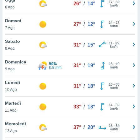
a", è
17
-
32
26°
/
14°
km/h
6 Ago
al sito
ettando
Domani
14
-
27
27°
/
12°
zione di
km/h
7 Ago
okie,
dei nostri
Sabato
11
-
25
che ci
31°
/
15°
km/h
8 Ago
no di
 e
e il
Domenica
50%
15
-
40
31°
/
19°
amento
0.8 mm
km/h
9 Ago
 Web,
i
Lunedì
16
-
35
re un
31°
/
18°
km/h
10 Ago
pecifico
arti la
Martedì
à o
14
-
32
33°
/
18°
km/h
i
11 Ago
zzati
 di esso.
Mercoledì
16
-
34
sultare
37°
/
20°
km/h
12 Ago
oni nella