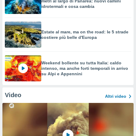
metri al largo di Panarea: nuovi camini
idrotermali e cosa cambia
Estate al mare, ma on the road: le 5 strade
costiere più belle d'Europa
Weekend bollente su tutta Italia: caldo
intenso, ma anche forti temporali in arrivo
su Alpi e Appennini
Video
Altri video