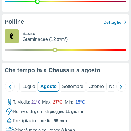
ioni
" o
tra
sui cookie
o sito
Polline
Dettaglio
Basso
nostri
Graminacee (12 #/m³)
mo il
te
ento dei
Che tempo fa a Chaussin a
agosto
re
ioni su
vo e/o
Giugno
Luglio
Agosto
Settembre
Ottobre
Novembre
i,
 dati
er la
T. Media:
21°C
Max:
27°C
Min:
15°C
 della
Numero di giorni di pioggia:
11
giorni
à, creare
r la
Precipitazioni medie:
68 mm
à
izzata,
Velocità media del vento:
8 km/h