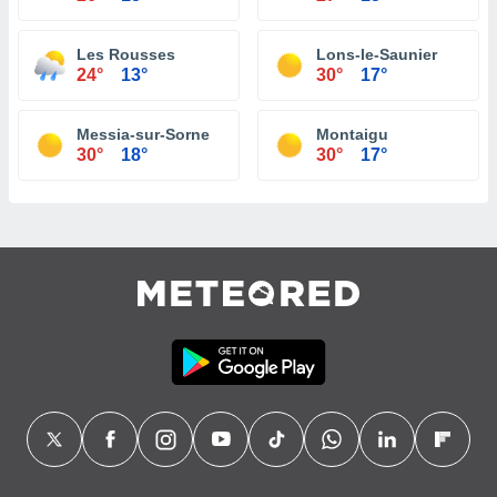
Les Rousses
Lons-le-Saunier
24°
13°
30°
17°
Messia-sur-Sorne
Montaigu
30°
18°
30°
17°