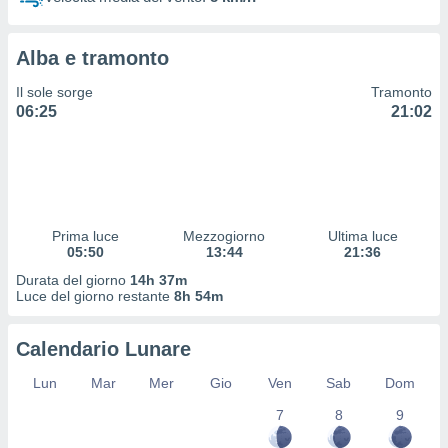
 profili
lezione
cità
Alba e tramonto
izzata,
fili per
Il sole sorge
Tramonto
06:25
21:02
izzazione
nuti,
 profili
lezione
uti
zzati,
Prima luce
Mezzogiorno
Ultima luce
 le
05:50
13:44
21:36
ni degli
 misurare
Durata del giorno
14h 37m
zioni dei
Luce del giorno restante
8h 54m
,
ere il
Calendario Lunare
so
Lun
Mar
Mer
Gio
Ven
Sab
Dom
he o la
ione di
7
8
9
enienti
diverse,