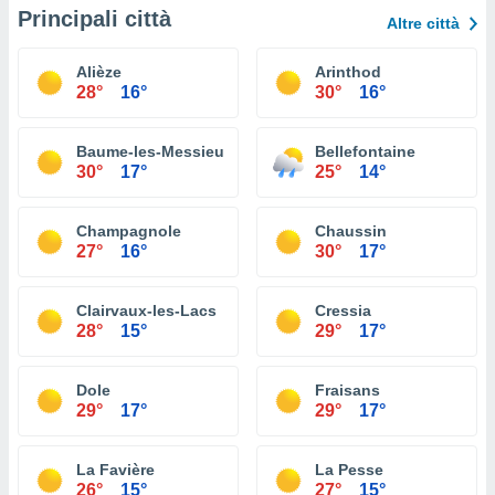
Principali città
Altre città
Alièze
Arinthod
28°
16°
30°
16°
Baume-les-Messieurs
Bellefontaine
30°
17°
25°
14°
Champagnole
Chaussin
27°
16°
30°
17°
Clairvaux-les-Lacs
Cressia
28°
15°
29°
17°
Dole
Fraisans
29°
17°
29°
17°
La Favière
La Pesse
26°
15°
27°
15°