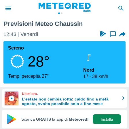
n
Previsioni Meteo Chaussin
tiva
rivacy
12:43
Venerdì
...
ti di
net
Sereno
net)
28°
i
 da
nisti per
Nord
 che le
Temp. percepita 27°
17
38 km/h
ioni
iano di
È
Ultim'ora.
L’estate non cambia rotta: caldo fino a metà
 a
agosto, svolta possibile solo a fine mese
ito Web
do le
opzioni:
Scarica
GRATIS
la app di
Meteored!
Installa
 i