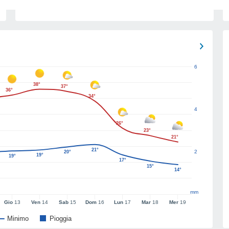
6
38°
37°
36°
34°
4
26°
23°
21°
21°
2
20°
19°
19°
17°
15°
14°
mm
Gio
13
Ven
14
Sab
15
Dom
16
Lun
17
Mar
18
Mer
19
Minimo
Pioggia