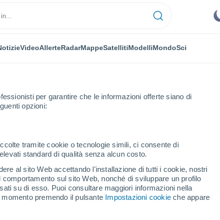
Notizie
Video
Allerte
Radar
Mappe
Satelliti
Modelli
Mondo
Sci
fessionisti per garantire che le informazioni offerte siano di
guenti opzioni:
Cressia
ccolte tramite cookie o tecnologie simili, ci consente di
n elevati standard di qualità senza alcun costo.
ia
re al sito Web accettando l'installazione di tutti i cookie, nostri
 il comportamento sul sito Web, nonché di sviluppare un profilo
...
asati su di esso. Puoi consultare maggiori informazioni nella
si momento premendo il pulsante
Impostazioni cookie
che appare
Per ora
Cielo sereno nelle prossime ore