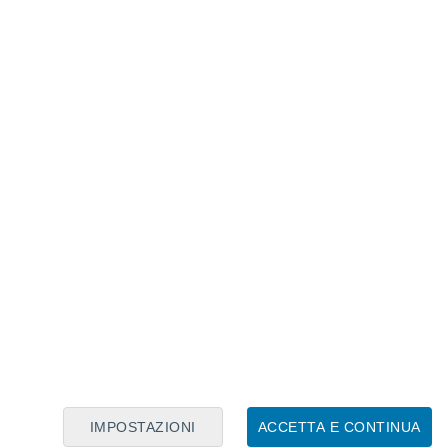
Calendario Lunare
Lun
Mar
Mer
Gio
Ven
Sab
Dom
7
8
9
10
11
12
13
14
15
16
17
18
19
20
IMPOSTAZIONI
ACCETTA E CONTINUA