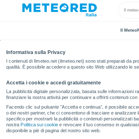
Il Meteo
Informativa sulla Privacy
I contenuti di Ilmeteo.net (ilmeteo.net) sono stati preparati da pro
qualità. È possibile accedere a questo sito Web utilizzando le se
Accetta i cookie e accedi gratuitamente
Home
Francia
Borgogna-Franca Contea
Jura
La pubblicità digitale personalizzata, basata sulle informazioni ra
finanziare la nostra attività per continuare a offrirti contenuti co
Previsioni Meteo Cress
Facendo clic sul pulsante "Accetta e continua", è possibile accede
o dei nostri partner, che ci consentono di tracciare e analizzare
03:50
Venerdì
specifico per mostrarti la pubblicità o contenuti personalizzati b
nostra
Politica sui cookie
e revocare il tuo consenso in qualsia
disponibile a piè di pagina del nostro sito web.
Cielo sereno