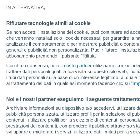
18°
IN ALTERNATIVA,
Rifiutare tecnologie simili ai cookie
Luna calan
Se non accetti l'installazione dei cookie, puoi continuare ad acc
Illuminata:
Temp. percepita 18°
che verranno installati solo i cookie necessari per garantire la n
analizzare il comportamento o per mostrare pubblicità o contenut
generali e pubblicità non personalizzata. Puoi rifiutare l'install
abbonamento premendo il pulsante "Rifiuta".
Ultim’ora
Caldo intenso sull’Italia, ma venerdì 7 agosto 
Con il tuo consenso, noi e i
nostri partner
utilizziamo cookie, iden
temporali minacciano il Nord
trattare dati personali quali la tua visita su questo sito web, indiri
i tuoi dati personali sulla base di un interesse legittimo, al quale
Il Meteo 1 - 7
Attualità
Mappa della Temperatura
R
al trattamento dei dati in qualsiasi momento facendo clic su "
Imp
Noi e i nostri partner eseguiamo il seguente trattamento
Domani
Domenica
Oggi
Archiviare informazioni su dispositivo e/o accedervi, utilizzare dati
pubblicità personalizzata, utilizzare profili per la selezione di pu
8 Ago
9 Ago
7 Ago
contenuti, utilizzare profili per la selezione di contenuti personal
prestazioni dei contenuti, comprendere il pubblico attraverso stat
sviluppare e migliorare i servizi, utilizzare dati limitati per la sel
60%