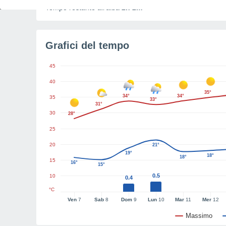
Tempo restante all'alba
2h 2m
Grafici del tempo
45
40
35°
34°
34°
35
33°
31°
30
28°
25
20
21°
19°
18°
18°
15
16°
15°
0.5
10
0.4
°C
Ven
7
Sab
8
Dom
9
Lun
10
Mar
11
Mer
12
Massimo