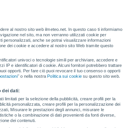
te
edere al nostro sito web ilmeteo.net. In questo caso ti informiamo
35%
avigazione nel sito, ma non verranno utilizzati cookie per
i personalizzati, anche se potrai visualizzare informazioni
azione dei cookie e accedere al nostro sito Web tramite questo
forti
tificatori univoci o tecnologie simili per archiviare, accedere e
zzi IP e identificatori di cookie. Alcuni fornitori potrebbero trattare
 puoi opporti. Per fare ciò puoi revocare il tuo consenso o opporti
adar di pioggia
Satelliti
Modelli
ostazioni
" o nella nostra
Politica sui cookie
su questo sito web.
 dei dati:
Lunedì
Martedì
Mercoledì
Giovedi
 limitati per la selezione della pubblicità, creare profili per la
bblicità personalizzata, creare profili per la personalizzazione dei
10 Ago
11 Ago
12 Ago
13 Ago
izzati, Misurare le prestazioni degli annunci, misurare le
istiche o la combinazione di dati provenienti da fonti diverse,
ezione dei contenuti.
50%