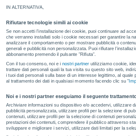
28°
IN ALTERNATIVA,
Rifiutare tecnologie simili ai cookie
Luna calan
Se non accetti l'installazione dei cookie, puoi continuare ad acc
Illuminata:
Temp. percepita 31°
che verranno installati solo i cookie necessari per garantire la n
analizzare il comportamento o per mostrare pubblicità o contenut
generali e pubblicità non personalizzata. Puoi rifiutare l'install
abbonamento premendo il pulsante "Rifiuta".
Ultim'ora.
Ondata di calore fino a Ferragosto: rischia di
Con il tuo consenso, noi e i
nostri partner
utilizziamo cookie, iden
diventare eccezionale. Svolta solo a fine mes
trattare dati personali quali la tua visita su questo sito web, indiri
i tuoi dati personali sulla base di un interesse legittimo, al quale
Il Meteo 1 - 7
Attualità
Mappa di nuvolosità
Radar 
al trattamento dei dati in qualsiasi momento facendo clic su "
Imp
Noi e i nostri partner eseguiamo il seguente trattamento
Domani
Lunedì
Oggi
Archiviare informazioni su dispositivo e/o accedervi, utilizzare dati
pubblicità personalizzata, utilizzare profili per la selezione di pu
9 Ago
10 Ago
8 Ago
contenuti, utilizzare profili per la selezione di contenuti personal
prestazioni dei contenuti, comprendere il pubblico attraverso stat
sviluppare e migliorare i servizi, utilizzare dati limitati per la sel
50%
50%
60%