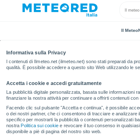
Il Meteo
Informativa sulla Privacy
I contenuti di Ilmeteo.net (ilmeteo.net) sono stati preparati da pro
qualità. È possibile accedere a questo sito Web utilizzando le se
Accetta i cookie e accedi gratuitamente
Home
Cina
Chengdu
La pubblicità digitale personalizzata, basata sulle informazioni ra
finanziare la nostra attività per continuare a offrirti contenuti co
Previsioni Meteo Chen
Facendo clic sul pulsante "Accetta e continua", è possibile accede
o dei nostri partner, che ci consentono di tracciare e analizzare
20:32
Sabato
specifico per mostrarti la pubblicità o contenuti personalizzati b
nostra
Politica sui cookie
e revocare il tuo consenso in qualsia
disponibile a piè di pagina del nostro sito web.
Nubi sparse