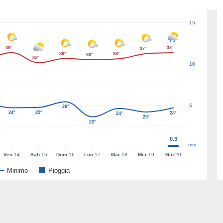
15
38°
38°
37°
36°
36°
36°
35°
10
5
26°
24°
25°
24°
24°
23°
22°
0.3
mm
Ven
14
Sab
15
Dom
16
Lun
17
Mar
18
Mer
19
Gio
20
Minimo
Pioggia