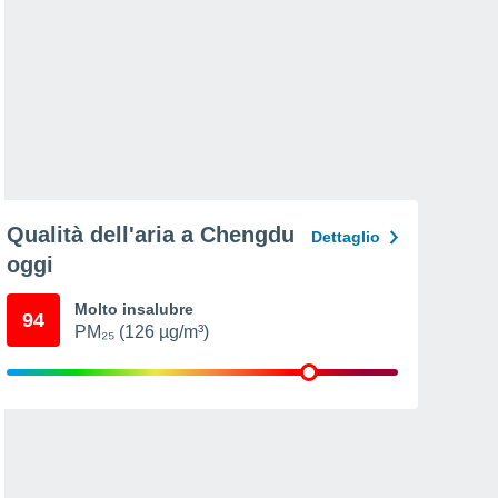
Qualità dell'aria a Chengdu
Dettaglio
oggi
Molto insalubre
94
PM₂₅ (126 µg/m³)