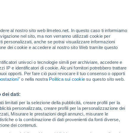
Uragano
Dolphin A 2075 km di distanza
te
edere al nostro sito web ilmeteo.net. In questo caso ti informiamo
27%
avigazione nel sito, ma non verranno utilizzati cookie per
i personalizzati, anche se potrai visualizzare informazioni
azione dei cookie e accedere al nostro sito Web tramite questo
tificatori univoci o tecnologie simili per archiviare, accedere e
e?
zzi IP e identificatori di cookie. Alcuni fornitori potrebbero trattare
 puoi opporti. Per fare ciò puoi revocare il tuo consenso o opporti
di pioggia
Satelliti
Modelli
ostazioni
" o nella nostra
Politica sui cookie
su questo sito web.
 dei dati:
Martedì
Mercoledì
Giovedi
Venerdì
 limitati per la selezione della pubblicità, creare profili per la
bblicità personalizzata, creare profili per la personalizzazione dei
11 Ago
12 Ago
13 Ago
14 Ago
izzati, Misurare le prestazioni degli annunci, misurare le
istiche o la combinazione di dati provenienti da fonti diverse,
ezione dei contenuti.
80%