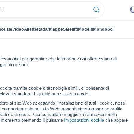
Notizie
Video
Allerte
Radar
Mappe
Satelliti
Modelli
Mondo
Sci
fessionisti per garantire che le informazioni offerte siano di
guenti opzioni:
ccolte tramite cookie o tecnologie simili, ci consente di
n elevati standard di qualità senza alcun costo.
gdu
re al sito Web accettando l'installazione di tutti i cookie, nostri
 il comportamento sul sito Web, nonché di sviluppare un profilo
...
asati su di esso. Puoi consultare maggiori informazioni nella
si momento premendo il pulsante
Impostazioni cookie
che appare
Per ora
Intervalli nuvolosi nelle prossime
ore