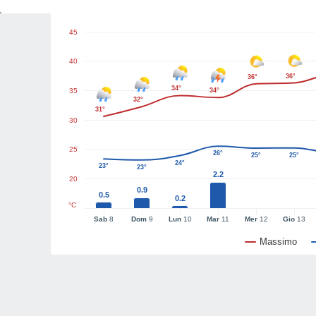
Grafici del tempo
45
40
36°
36°
34°
35
34°
32°
31°
30
25
26°
25°
25°
24°
23°
23°
2.2
20
0.9
0.5
0.2
°C
Sab
8
Dom
9
Lun
10
Mar
11
Mer
12
Gio
13
Massimo