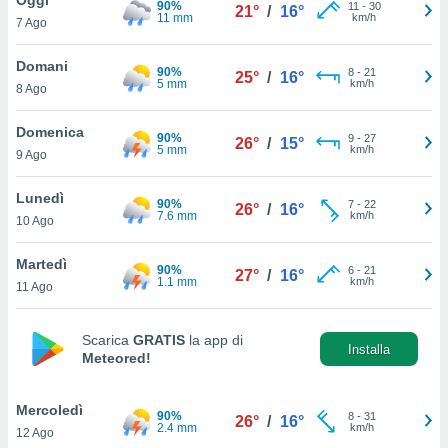
90%
a", è
11
-
30
21°
/
16°
11 mm
km/h
7 Ago
al sito
ettando
Domani
90%
8
-
21
25°
/
16°
zione di
5 mm
km/h
8 Ago
okie,
dei nostri
Domenica
90%
9
-
27
che ci
26°
/
15°
5 mm
km/h
9 Ago
no di
 e
e il
Lunedì
90%
7
-
22
26°
/
16°
amento
7.6 mm
km/h
10 Ago
 Web,
i
Martedì
90%
6
-
21
re un
27°
/
16°
1.1 mm
km/h
11 Ago
pecifico
arti la
à o
Scarica
GRATIS
la app di
i
Installa
Meteored!
zzati
 di esso.
sultare
Mercoledì
90%
8
-
31
26°
/
16°
2.4 mm
km/h
12 Ago
oni nella