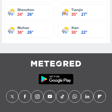
Shenzhen
Tianjin
34°
26°
35°
27°
Wuhan
Xian
36°
26°
30°
22°