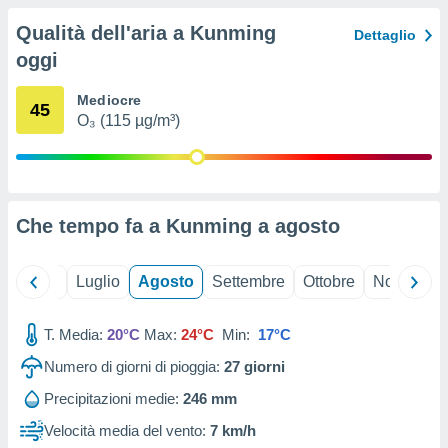
ioni
" o
Qualità dell'aria a Kunming
tra
Dettaglio
sui cookie
oggi
o sito
Mediocre
45
O₃ (115 µg/m³)
nostri
mo il
te
ento dei
Che tempo fa a Kunming a
agosto
re
ioni su
Giugno
Luglio
Agosto
Settembre
Ottobre
Novembre
vo e/o
i,
 dati
T. Media:
20°C
Max:
24°C
Min:
17°C
er la
 della
Numero di giorni di pioggia:
27
giorni
à, creare
Precipitazioni medie:
246 mm
r la
à
Velocità media del vento:
7 km/h
izzata,