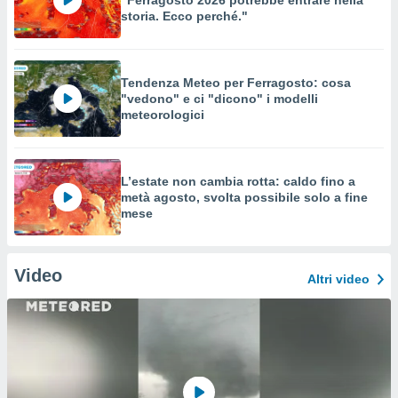
"Ferragosto 2026 potrebbe entrare nella
storia. Ecco perché."
Tendenza Meteo per Ferragosto: cosa
"vedono" e ci "dicono" i modelli
meteorologici
L’estate non cambia rotta: caldo fino a
metà agosto, svolta possibile solo a fine
mese
Video
Altri video