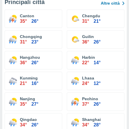
Principali città
Altre città
Canton
Chengdu
35°
26°
31°
21°
Chongqing
Guilin
31°
23°
36°
26°
Hangzhou
Harbin
36°
26°
22°
14°
Kunming
Lhasa
21°
16°
24°
12°
Nanjing
Pechino
35°
27°
37°
26°
Qingdao
Shanghai
34°
26°
34°
28°