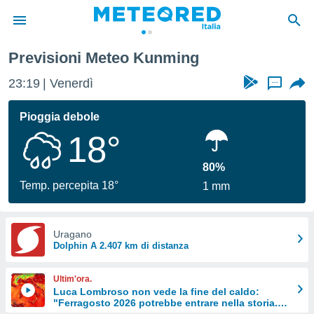
Previsioni Meteo Kunming
tiva
rivacy
23:19
Venerdì
...
ti di
net
Pioggia debole
net)
18°
i
 da
nisti per
80%
 che le
Temp. percepita 18°
1 mm
ioni
iano di
È
Uragano
 a
Dolphin A 2.407 km di distanza
ito Web
do le
Ultim'ora.
opzioni:
Luca Lombroso non vede la fine del caldo:
"Ferragosto 2026 potrebbe entrare nella storia.
 i