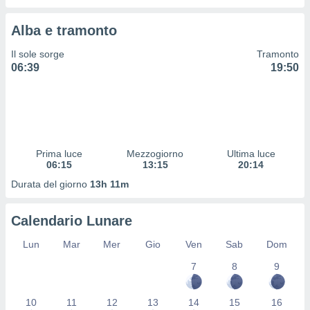
 profili
lezione
Alba e tramonto
cità
izzata,
Il sole sorge
Tramonto
fili per
06:39
19:50
izzazione
nuti,
 profili
lezione
uti
zzati,
Prima luce
Mezzogiorno
Ultima luce
 le
06:15
13:15
20:14
ni degli
Durata del giorno
13h 11m
 misurare
zioni dei
,
Calendario Lunare
ere il
Lun
Mar
Mer
Gio
Ven
Sab
Dom
so
7
8
9
he o la
ione di
enienti
10
11
12
13
14
15
16
diverse,