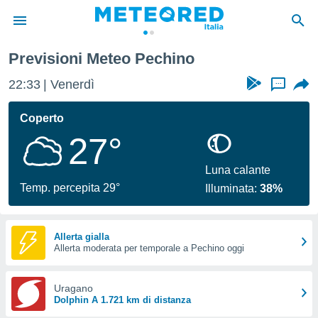
Previsioni Meteo Pechino
tiva
rivacy
22:33
Venerdì
...
ti di
net
Coperto
net)
27°
i
 da
nisti per
Luna calante
 che le
Temp. percepita 29°
Illuminata:
38%
ioni
iano di
È
Allerta gialla
 a
Allerta moderata per temporale a Pechino oggi
ito Web
do le
Uragano
opzioni:
Dolphin A 1.721 km di distanza
 i