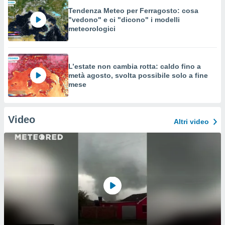
Tendenza Meteo per Ferragosto: cosa
"vedono" e ci "dicono" i modelli
meteorologici
L’estate non cambia rotta: caldo fino a
metà agosto, svolta possibile solo a fine
mese
Video
Altri video