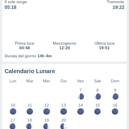
Il sole sorge
Tramonto
 profili
05:18
19:22
lezione
cità
izzata,
fili per
izzazione
nuti,
Prima luce
Mezzogiorno
Ultima luce
 profili
04:48
12:20
19:51
lezione
Durata del giorno
14h 4m
uti
zzati,
 le
Calendario Lunare
ni degli
 misurare
Lun
Mar
Mer
Gio
Ven
Sab
Dom
zioni dei
7
8
9
,
ere il
10
11
12
13
14
15
16
so
he o la
ione di
17
18
19
20
enienti
diverse,