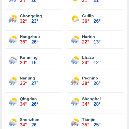
34°
26°
31°
21°
Chongqing
Guilin
32°
23°
36°
26°
Hangzhou
Harbin
36°
26°
22°
13°
Kunming
Lhasa
20°
16°
24°
12°
Nanjing
Pechino
35°
27°
38°
26°
Qingdao
Shanghai
34°
26°
34°
28°
Shenzhen
Tianjin
34°
26°
35°
25°