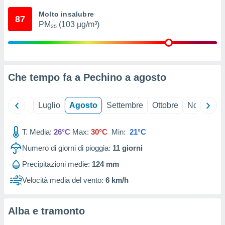
ioni
" o
Molto insalubre
tra
87
PM₂₅ (103 µg/m³)
sui cookie
o sito
nostri
Che tempo fa a Pechino a
agosto
mo il
te
ento dei
Giugno
Luglio
Agosto
Settembre
Ottobre
Novembre
re
T. Media:
26°C
Max:
30°C
Min:
21°C
ioni su
vo e/o
Numero di giorni di pioggia:
11
giorni
i,
 dati
Precipitazioni medie:
124 mm
er la
Velocità media del vento:
6 km/h
 della
à, creare
r la
Alba e tramonto
à
izzata,