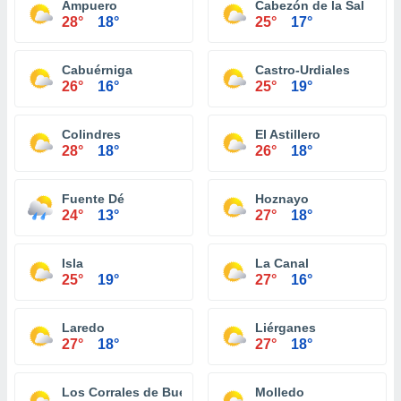
Ampuero
Cabezón de la Sal
28°
18°
25°
17°
Cabuérniga
Castro-Urdiales
26°
16°
25°
19°
Colindres
El Astillero
28°
18°
26°
18°
Fuente Dé
Hoznayo
24°
13°
27°
18°
Isla
La Canal
25°
19°
27°
16°
Laredo
Liérganes
27°
18°
27°
18°
Los Corrales de Buelna
Molledo