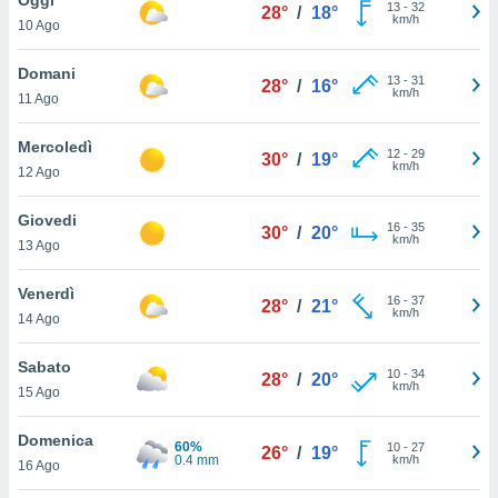
a", è
13
-
32
28°
/
18°
km/h
10 Ago
al sito
ettando
Domani
13
-
31
28°
/
16°
zione di
km/h
11 Ago
okie,
dei nostri
Mercoledì
12
-
29
che ci
30°
/
19°
km/h
12 Ago
no di
 e
e il
Giovedi
16
-
35
30°
/
20°
amento
km/h
13 Ago
 Web,
i
Venerdì
16
-
37
re un
28°
/
21°
km/h
14 Ago
pecifico
arti la
Sabato
à o
10
-
34
28°
/
20°
km/h
i
15 Ago
zzati
 di esso.
Domenica
60%
10
-
27
sultare
26°
/
19°
0.4 mm
km/h
16 Ago
oni nella