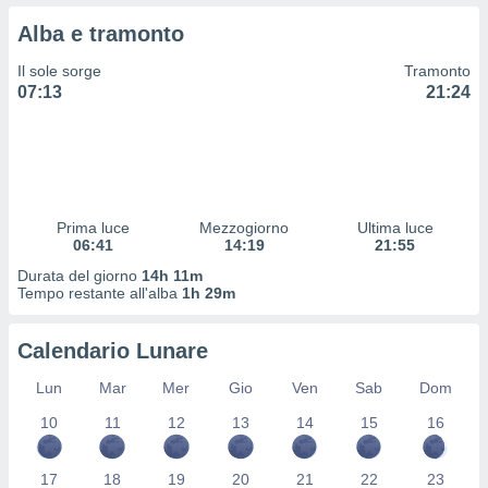
 profili
Alba e tramonto
lezione
cità
Il sole sorge
Tramonto
izzata,
07:13
21:24
fili per
izzazione
nuti,
 profili
lezione
uti
Prima luce
Mezzogiorno
Ultima luce
zzati,
06:41
14:19
21:55
 le
Durata del giorno
14h 11m
ni degli
Tempo restante all'alba
1h 29m
 misurare
zioni dei
,
Calendario Lunare
ere il
Lun
Mar
Mer
Gio
Ven
Sab
Dom
so
10
11
12
13
14
15
16
he o la
ione di
enienti
17
18
19
20
21
22
23
diverse,