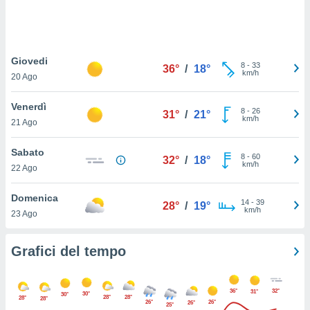
puoi
re ad
 al
ito web
Giovedi
et. In
8
-
33
36°
/
18°
km/h
aso ti
20 Ago
mo che
installati
Venerdì
8
-
26
31°
/
21°
okie
km/h
21 Ago
i per
 la
Sabato
one nel
8
-
60
32°
/
18°
km/h
 non
22 Ago
utilizzati
er
Domenica
14
-
39
28°
/
19°
e il
km/h
23 Ago
amento o
rare
à o
Grafici del tempo
i
zzati,
 potrai
36°
32°
31°
30°
30°
are
28°
28°
28°
28°
26°
26°
26°
25°