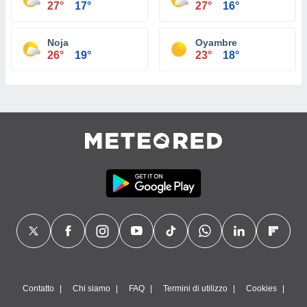
27°
17°
27°
16°
Noja
Oyambre
26°
19°
23°
18°
Contatto
Chi siamo
FAQ
Termini di utilizzo
Cookies