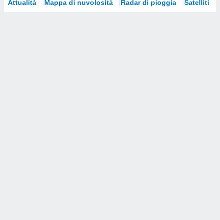
Attualità
Mappa di nuvolosità
Radar di pioggia
Satelliti
i nostri
artner