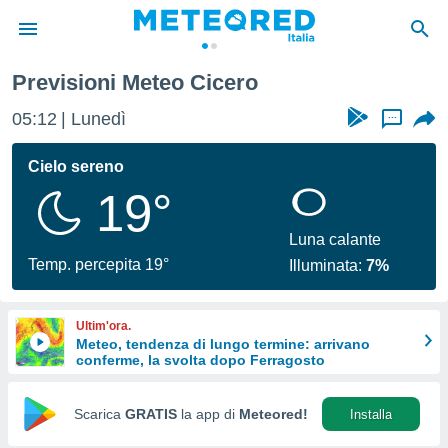
Previsioni Meteo Cicero
tiva
rivacy
05:12
Lunedì
...
ti di
net
Cielo sereno
net)
19°
i
 da
nisti per
Luna calante
 che le
Temp. percepita 19°
Illuminata:
7%
ioni
iano di
È
Ultim'ora.
Meteo, tendenza di lungo termine: arrivano
 a
conferme, la svolta dopo Ferragosto
ito Web
do le
opzioni:
Scarica
GRATIS
la app di
Meteored!
Installa
 i