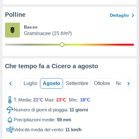
ioni
" o
tra
Polline
Dettaglio
sui cookie
o sito
Basso
Graminacee (15 #/m³)
nostri
mo il
te
ento dei
Che tempo fa a Cicero a
agosto
re
ioni su
Giugno
Luglio
Agosto
Settembre
Ottobre
Novembre
vo e/o
i,
T. Media:
21°C
Max:
23°C
Min:
18°C
 dati
er la
Numero di giorni di pioggia:
11
giorni
 della
à, creare
Precipitazioni medie:
59 mm
r la
Velocità media del vento:
11 km/h
à
izzata,