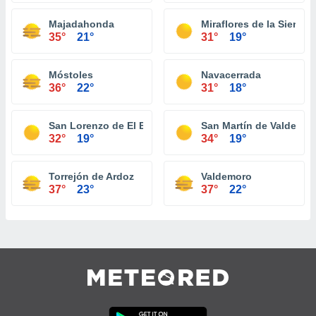
Majadahonda
Miraflores de la Sierra
35°
21°
31°
19°
Móstoles
Navacerrada
36°
22°
31°
18°
San Lorenzo de El Escorial
San Martín de Valdeigle
32°
19°
34°
19°
Torrejón de Ardoz
Valdemoro
37°
23°
37°
22°