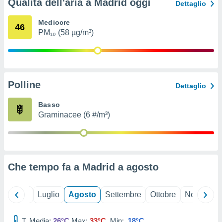
Qualità dell'aria a Madrid oggi
Dettaglio
ioni
" o
tra
Mediocre
sui cookie
46
PM₁₀ (58 µg/m³)
o sito
nostri
mo il
Polline
Dettaglio
te
ento dei
Basso
Graminacee (6 #/m³)
re
ioni su
vo e/o
i,
 dati
Che tempo fa a Madrid a
agosto
er la
 della
à, creare
Giugno
Luglio
Agosto
Settembre
Ottobre
Novembre
r la
à
izzata,
T. Media:
26°C
Max:
33°C
Min:
18°C