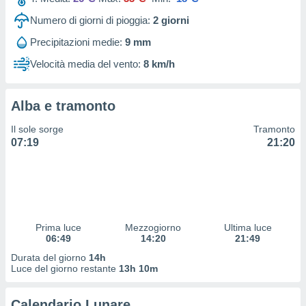
 profili
lezione
Numero di giorni di pioggia:
2
giorni
cità
Precipitazioni medie:
9 mm
izzata,
fili per
Velocità media del vento:
8 km/h
izzazione
nuti,
Alba e tramonto
 profili
lezione
Il sole sorge
Tramonto
uti
07:19
21:20
zzati,
 le
ni degli
 misurare
zioni dei
,
ere il
Prima luce
Mezzogiorno
Ultima luce
06:49
14:20
21:49
so
Durata del giorno
14h
he o la
Luce del giorno restante
13h 10m
ione di
enienti
Calendario Lunare
diverse,