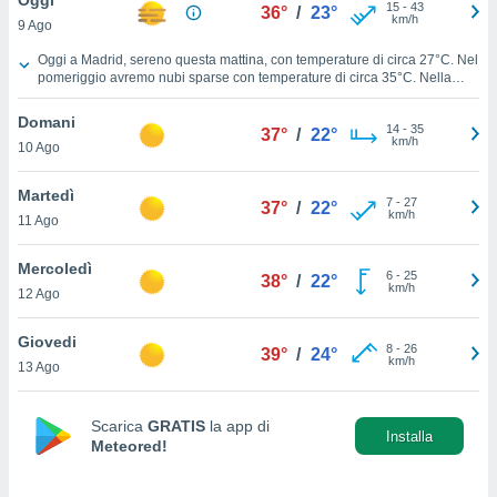
a", è
15
-
43
36°
/
23°
km/h
9 Ago
al sito
Previsioni Meteo Madrid oggi
Oggi a Madrid, sereno questa mattina, con temperature di circa
27°C
. Nel
ettando
pomeriggio avremo nubi sparse con temperature di circa
35°C
. Nella
zione di
notte cielo nubi sparse con temperature vicine ai
30°C
. Venti dal Sud-
okie,
ovest durante la giornata, con una velocità media di
15 km/h
.
Domani
14
-
35
37°
/
22°
dei nostri
km/h
10 Ago
che ci
no di
Martedì
 e
7
-
27
37°
/
22°
km/h
e il
11 Ago
amento
 Web,
Mercoledì
6
-
25
38°
/
22°
i
km/h
12 Ago
re un
pecifico
Giovedi
arti la
8
-
26
39°
/
24°
km/h
à o
13 Ago
i
zzati
Scarica
GRATIS
la app di
 di esso.
Installa
Meteored!
sultare
oni nella