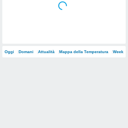
i nostri
artner
Oggi
Domani
Attualità
Mappa della Temperatura
Weeke