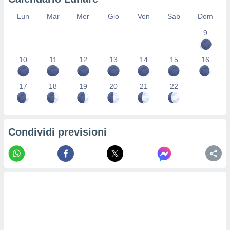
re e
Lun
Mar
Mer
Gio
Ven
Sab
Dom
e i
tilizzare
9
ati per la
e dei
.
10
11
12
13
14
15
16
izzazione
17
18
19
20
21
22
azione
o la
e del
Condividi previsioni
vo,
à e
i
zzati,
one delle
ni dei
 e degli
 ricerche
ico,
di