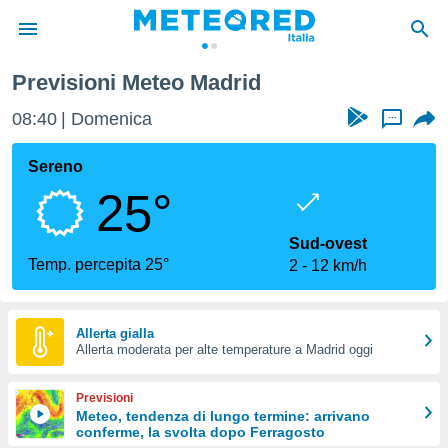
Previsioni Meteo Madrid
tiva
rivacy
08:40
Domenica
...
ti di
net
Sereno
net)
25°
i
 da
nisti per
Sud-ovest
 che le
Temp. percepita 25°
2
12 km/h
ioni
iano di
È
Allerta gialla
 a
Allerta moderata per alte temperature a Madrid oggi
ito Web
do le
Previsioni
opzioni:
Meteo, tendenza di lungo termine: arrivano
conferme, la svolta dopo Ferragosto
 i