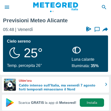
Alicante
Previsioni Meteo Alicante
tiva
rivacy
05:48
Venerdì
...
ti di
net
Cielo sereno
net)
25°
i
 da
nisti per
Luna calante
 che le
Temp. percepita 26°
Illuminata:
35%
ioni
iano di
È
Ultim’ora
Caldo intenso sull’Italia, ma venerdì 7 agosto
 a
forti temporali minacciano il Nord
ito Web
do le
opzioni:
Scarica
GRATIS
la app di
Meteored!
Installa
 i