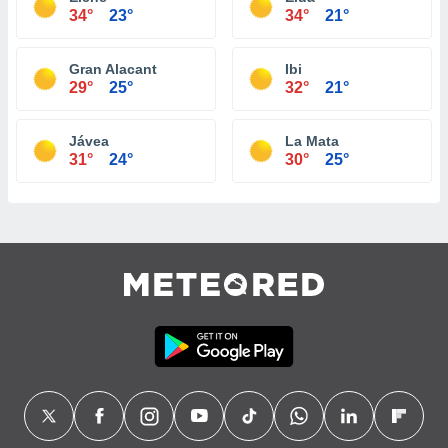
34°
23°
34°
21°
Gran Alacant
Ibi
29°
25°
32°
21°
Jávea
La Mata
31°
24°
30°
25°