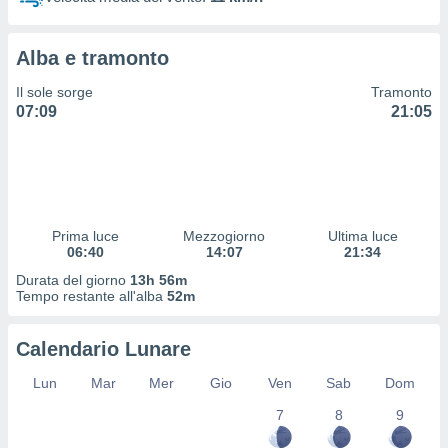
 profili
lezione
cità
Alba e tramonto
izzata,
fili per
Il sole sorge
Tramonto
07:09
21:05
izzazione
nuti,
 profili
lezione
uti
zzati,
Prima luce
Mezzogiorno
Ultima luce
 le
06:40
14:07
21:34
ni degli
 misurare
Durata del giorno
13h 56m
zioni dei
Tempo restante all'alba
52m
,
ere il
Calendario Lunare
so
Lun
Mar
Mer
Gio
Ven
Sab
Dom
he o la
ione di
7
8
9
enienti
diverse,