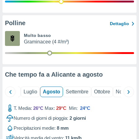
ioni
" o
tra
sui cookie
o sito
Polline
Dettaglio
Molto basso
nostri
Graminacee (4 #/m³)
mo il
te
ento dei
Che tempo fa a Alicante a
agosto
re
ioni su
vo e/o
Giugno
Luglio
Agosto
Settembre
Ottobre
Novembre
i,
 dati
er la
T. Media:
26°C
Max:
29°C
Min:
24°C
 della
Numero di giorni di pioggia:
2
giorni
à, creare
r la
Precipitazioni medie:
8 mm
à
izzata,
Velocità media del vento:
11 km/h