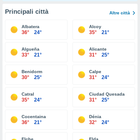
Principali città
Altre città
Albatera
Alcoy
36°
24°
35°
21°
Algueña
Alicante
33°
21°
31°
25°
Benidorm
Calpe
30°
25°
31°
24°
Catral
Ciudad Quesada
35°
24°
31°
25°
Cocentaina
Dénia
36°
21°
32°
24°
Elche
Elda