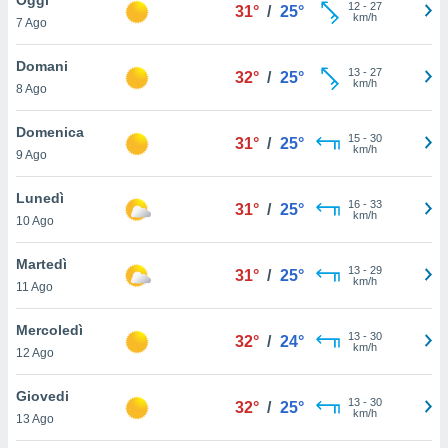
a", è
12
-
27
31°
/
25°
km/h
7 Ago
al sito
ettando
Domani
13
-
27
32°
/
25°
zione di
km/h
8 Ago
okie,
dei nostri
Domenica
15
-
30
che ci
31°
/
25°
km/h
9 Ago
no di
 e
e il
Lunedì
16
-
33
31°
/
25°
amento
km/h
10 Ago
 Web,
i
Martedì
13
-
29
re un
31°
/
25°
km/h
11 Ago
pecifico
arti la
Mercoledì
à o
13
-
30
32°
/
24°
km/h
i
12 Ago
zzati
 di esso.
Giovedi
13
-
30
sultare
32°
/
25°
km/h
13 Ago
oni nella