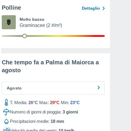
Polline
Dettaglio
Molto basso
Graminacee (2 #/m³)
Che tempo fa a Palma di Maiorca a
agosto
Agosto
T. Media:
26°C
Max:
29°C
Min:
23°C
Numero di giorni di pioggia:
3
giorni
Precipitazioni medie:
18 mm
Velocità media del vento:
10 km/h