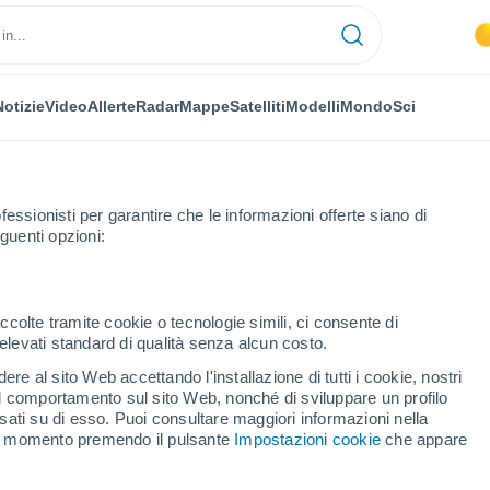
Notizie
Video
Allerte
Radar
Mappe
Satelliti
Modelli
Mondo
Sci
fessionisti per garantire che le informazioni offerte siano di
guenti opzioni:
ccolte tramite cookie o tecnologie simili, ci consente di
n elevati standard di qualità senza alcun costo.
 di Maiorca
re al sito Web accettando l'installazione di tutti i cookie, nostri
 il comportamento sul sito Web, nonché di sviluppare un profilo
...
asati su di esso. Puoi consultare maggiori informazioni nella
si momento premendo il pulsante
Impostazioni cookie
che appare
Per ora
Caldo umido afoso nelle
prossime ore