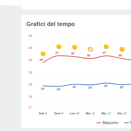
Luce del giorno restante
10h 21m
Grafici del tempo
45
40
37°
37°
36°
36°
36°
35
34°
30
25
26°
25°
25°
25°
24°
24°
20
°C
Sab
8
Dom
9
Lun
10
Mar
11
Mer
12
Gio
13
Massimo