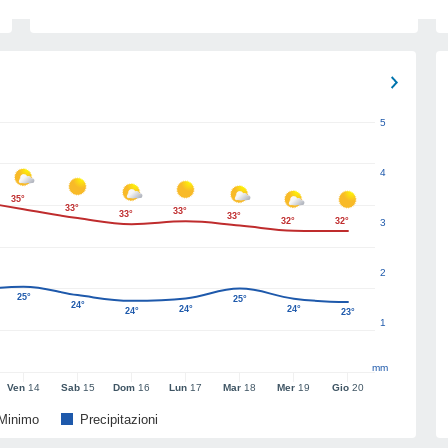
5
4
35°
33°
33°
33°
33°
32°
32°
3
2
25°
25°
24°
24°
24°
24°
23°
1
mm
Ven
14
Sab
15
Dom
16
Lun
17
Mar
18
Mer
19
Gio
20
Minimo
Precipitazioni