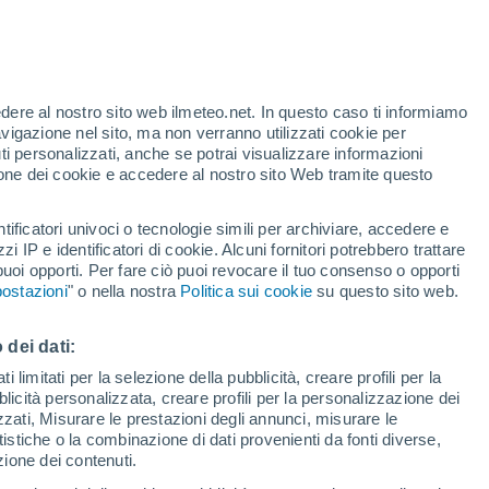
o
edere al nostro sito web ilmeteo.net. In questo caso ti informiamo
avigazione nel sito, ma non verranno utilizzati cookie per
i personalizzati, anche se potrai visualizzare informazioni
azione dei cookie e accedere al nostro sito Web tramite questo
tificatori univoci o tecnologie simili per archiviare, accedere e
e?
zzi IP e identificatori di cookie. Alcuni fornitori potrebbero trattare
 puoi opporti. Per fare ciò puoi revocare il tuo consenso o opporti
alità
Mappa della Temperatura
Radar di pioggia
Satelliti
Modell
ostazioni
" o nella nostra
Politica sui cookie
su questo sito web.
 dei dati:
Martedì
Mercoledì
Giovedi
Venerdì
 limitati per la selezione della pubblicità, creare profili per la
bblicità personalizzata, creare profili per la personalizzazione dei
11 Ago
12 Ago
13 Ago
14 Ago
izzati, Misurare le prestazioni degli annunci, misurare le
istiche o la combinazione di dati provenienti da fonti diverse,
ezione dei contenuti.