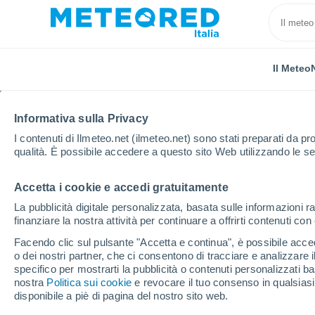
Il Meteo
Informativa sulla Privacy
I contenuti di Ilmeteo.net (ilmeteo.net) sono stati preparati da pro
qualità. È possibile accedere a questo sito Web utilizzando le se
Accetta i cookie e accedi gratuitamente
Home
Spagna
Isole Baleari
Palma di Maiorca
La pubblicità digitale personalizzata, basata sulle informazioni ra
finanziare la nostra attività per continuare a offrirti contenuti co
Previsioni Meteo Palma
Facendo clic sul pulsante "Accetta e continua", è possibile accede
o dei nostri partner, che ci consentono di tracciare e analizzare
11:02
Sabato
specifico per mostrarti la pubblicità o contenuti personalizzati b
nostra
Politica sui cookie
e revocare il tuo consenso in qualsia
disponibile a piè di pagina del nostro sito web.
Sereno