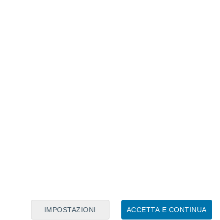
Calendario Lunare
Lun
Mar
Mer
Gio
Ven
Sab
Dom
8
9
10
11
12
13
14
15
16
17
18
19
20
21
IMPOSTAZIONI
ACCETTA E CONTINUA