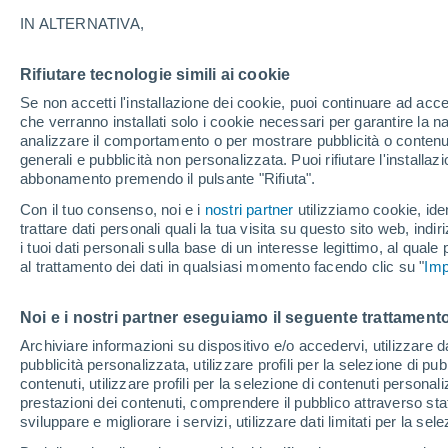
32°
IN ALTERNATIVA,
Rifiutare tecnologie simili ai cookie
UV
4 Medi
Se non accetti l'installazione dei cookie, puoi continuare ad acc
Temp. percepita 36°
FPS
6-10
che verranno installati solo i cookie necessari per garantire la n
analizzare il comportamento o per mostrare pubblicità o contenut
generali e pubblicità non personalizzata. Puoi rifiutare l'install
abbonamento premendo il pulsante "Rifiuta".
Ultim'ora.
Ondata di calore fino a Ferragosto: rischia di
Con il tuo consenso, noi e i
nostri partner
utilizziamo cookie, iden
diventare eccezionale. Svolta solo a fine mes
trattare dati personali quali la tua visita su questo sito web, indiri
i tuoi dati personali sulla base di un interesse legittimo, al quale
Il Meteo 1 - 7
Orario
Oggi
Weekend
Domani
Attu
al trattamento dei dati in qualsiasi momento facendo clic su "
Imp
Noi e i nostri partner eseguiamo il seguente trattamento
Domani
Lunedì
Oggi
Archiviare informazioni su dispositivo e/o accedervi, utilizzare dati
pubblicità personalizzata, utilizzare profili per la selezione di pu
9 Ago
10 Ago
8 Ago
contenuti, utilizzare profili per la selezione di contenuti personal
prestazioni dei contenuti, comprendere il pubblico attraverso stat
sviluppare e migliorare i servizi, utilizzare dati limitati per la sel