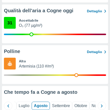
ioni
" o
tra
Qualità dell'aria a Cogne oggi
Dettaglio
sui cookie
o sito
Accettabile
31
O₃ (77 µg/m³)
nostri
mo il
te
ento dei
Polline
Dettaglio
re
Alto
ioni su
Artemisia (110 #/m³)
vo e/o
i,
 dati
er la
 della
Che tempo fa a Cogne a
agosto
à, creare
r la
à
Giugno
Luglio
Agosto
Settembre
Ottobre
Novembre
izzata,