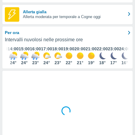
e
Allerta gialla
amente
Allerta moderata per temporale a Cogne oggi
cità
Per ora
izzata,
ACCETTA
Intervalli nuvolosi nelle prossime ore
ulle
E
ioni
3:00
14:00
15:00
16:00
17:00
18:00
19:00
20:00
21:00
22:00
23:00
24:00
CONTINUA
tramite
22°
24°
24°
23°
24°
23°
22°
21°
19°
18°
17°
16°
e simili,
IMPOSTAZIONI
nte di
e la
tività per
re a
ontenuti
ti
 di
senza
sto.
clic sul
 "Accetta