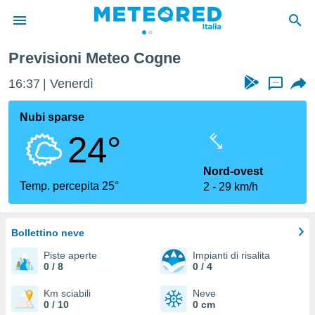
Previsioni Meteo Cogne
tiva
rivacy
16:37
Venerdì
...
ti di
net
Nubi sparse
net)
24°
i
 da
nisti per
Nord-ovest
 che le
Temp. percepita 25°
2
29 km/h
ioni
iano di
È
Bollettino neve
 a
Piste aperte
Impianti di risalita
ito Web
0 / 8
0 / 4
do le
opzioni:
Km sciabili
Neve
0 / 10
0 cm
 i