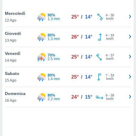
sui cookie
Mercoledì
90%
4
-
30
e il tuo
25°
/
14°
1.3 mm
km/h
12 Ago
 in
Giovedi
o
80%
4
-
33
26°
/
14°
1.3 mm
km/h
 il
13 Ago
azioni
Venerdì
70%
4
-
37
kie
25°
/
14°
2.5 mm
km/h
14 Ago
re
le a piè
Sabato
 del
80%
7
-
33
25°
/
14°
1.4 mm
km/h
to web.
15 Ago
Domenica
80%
6
-
39
24°
/
15°
ATIVA,
2.2 mm
km/h
16 Ago
e
gie
i cookie
ccetti
zione dei