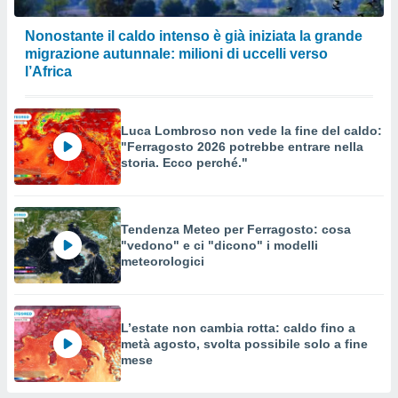
Nonostante il caldo intenso è già iniziata la grande
migrazione autunnale: milioni di uccelli verso
l’Africa
Luca Lombroso non vede la fine del caldo:
"Ferragosto 2026 potrebbe entrare nella
storia. Ecco perché."
Tendenza Meteo per Ferragosto: cosa
"vedono" e ci "dicono" i modelli
meteorologici
L’estate non cambia rotta: caldo fino a
metà agosto, svolta possibile solo a fine
mese