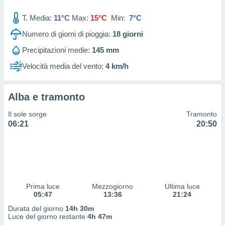
 profili
lezione
T. Media:
11°C
Max:
15°C
Min:
7°C
cità
izzata,
Numero di giorni di pioggia:
18
giorni
fili per
Precipitazioni medie:
145 mm
izzazione
Velocità media del vento:
4 km/h
nuti,
 profili
lezione
Alba e tramonto
uti
zzati,
Il sole sorge
Tramonto
 le
06:21
20:50
ni degli
 misurare
zioni dei
,
ere il
so
Prima luce
Mezzogiorno
Ultima luce
05:47
13:36
21:24
he o la
ione di
Durata del giorno
14h 30m
enienti
Luce del giorno restante
4h 47m
diverse,