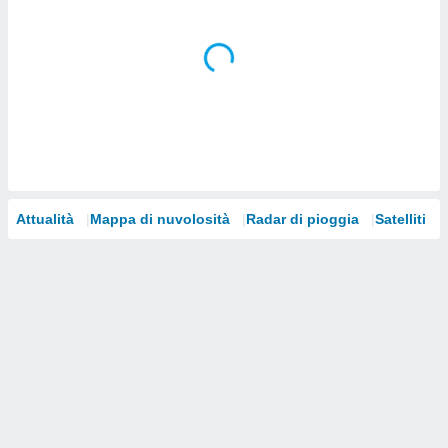
i nostri
artner
Attualità
Mappa di nuvolosità
Radar di pioggia
Satelliti