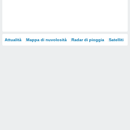
i nostri
artner
Attualità
Mappa di nuvolosità
Radar di pioggia
Satelliti