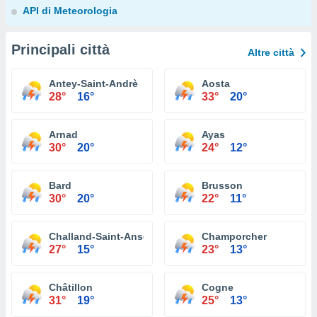
API di Meteorologia
Principali città
Altre città
Antey-Saint-Andrè
Aosta
28°
16°
33°
20°
Arnad
Ayas
30°
20°
24°
12°
Bard
Brusson
30°
20°
22°
11°
Challand-Saint-Anselme
Champorcher
27°
15°
23°
13°
Châtillon
Cogne
31°
19°
25°
13°