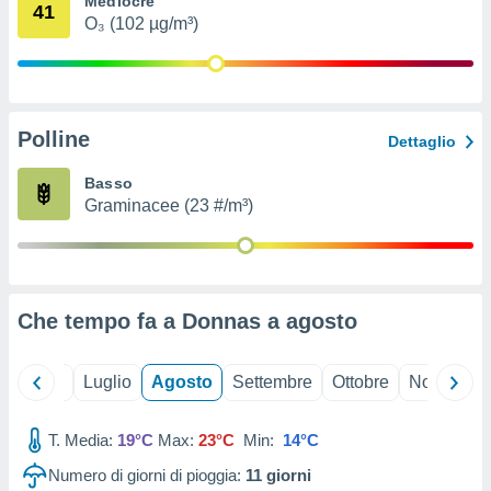
Mediocre
41
ioni
" o
O₃ (102 µg/m³)
tra
sui cookie
o sito
Polline
nostri
Dettaglio
mo il
Basso
te
Graminacee (23 #/m³)
ento dei
re
ioni su
vo e/o
Che tempo fa a Donnas a
agosto
i,
 dati
er la
Giugno
Luglio
Agosto
Settembre
Ottobre
Novembre
 della
à, creare
r la
T. Media:
19°C
Max:
23°C
Min:
14°C
à
Numero di giorni di pioggia:
11
giorni
izzata,