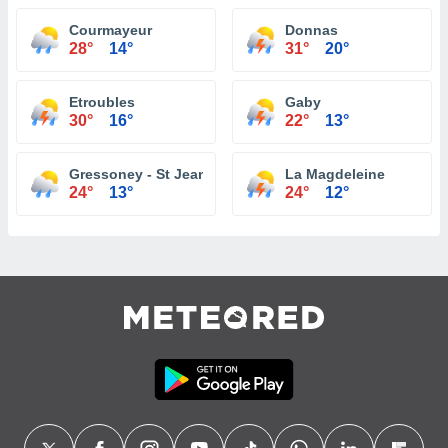
Courmayeur
Donnas
28°
14°
31°
20°
Etroubles
Gaby
30°
16°
22°
13°
Gressoney - St Jean
La Magdeleine
24°
13°
24°
12°