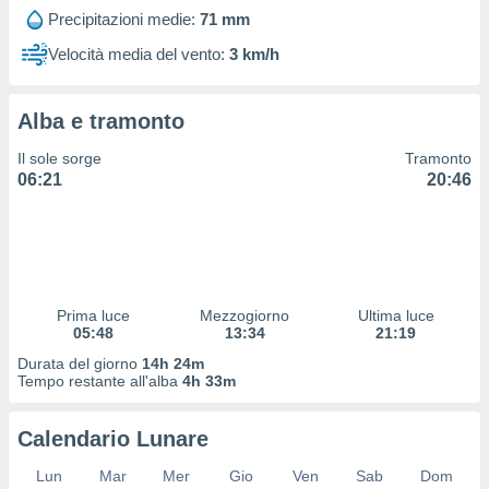
 profili
Precipitazioni medie:
71 mm
lezione
cità
Velocità media del vento:
3 km/h
izzata,
fili per
Alba e tramonto
izzazione
nuti,
Il sole sorge
Tramonto
 profili
06:21
20:46
lezione
uti
zzati,
 le
ni degli
 misurare
Prima luce
Mezzogiorno
Ultima luce
zioni dei
05:48
13:34
21:19
,
ere il
Durata del giorno
14h 24m
Tempo restante all'alba
4h 33m
so
he o la
Calendario Lunare
ione di
enienti
Lun
Mar
Mer
Gio
Ven
Sab
Dom
diverse,