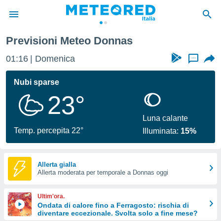
Previsioni Meteo Donnas
tiva
rivacy
01:16
Domenica
...
ti di
net
Nubi sparse
net)
23°
i
 da
nisti per
Luna calante
 che le
Temp. percepita 22°
Illuminata:
15%
ioni
iano di
È
Allerta gialla
 a
Allerta moderata per temporale a Donnas oggi
ito Web
do le
Ultim'ora.
opzioni:
Ondata di calore fino a Ferragosto: rischia di
diventare eccezionale. Svolta solo a fine mese?
 i