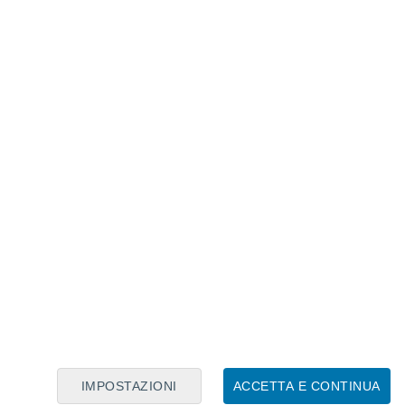
Calendario Lunare
Lun
Mar
Mer
Gio
Ven
Sab
Dom
9
10
11
12
13
14
15
16
17
18
19
20
21
22
IMPOSTAZIONI
ACCETTA E CONTINUA