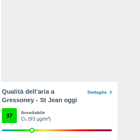
Qualità dell'aria a
Dettaglio
Gressoney - St Jean oggi
Accettabile
37
O₃ (93 µg/m³)