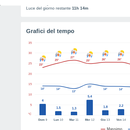
Durata del giorno
14h 25m
Luce del giorno restante
11h 14m
Grafici del tempo
35
30
27°
26°
26°
25°
25°
25
23°
20
15
15°
14°
14°
14°
14°
13°
10
5.4
4
5
2.2
1.8
1.5
1.3
°C
Dom
9
Lun
10
Mar
11
Mer
12
Gio
13
Ven
14
Massimo