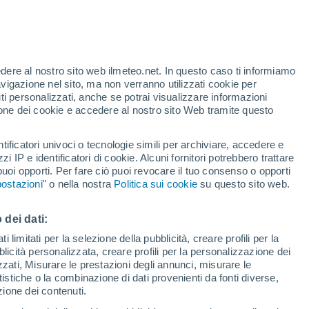
Bollettino neve
Impianti di
Piste aperte
risalita
o
0 / 11
0 / 5
edere al nostro sito web ilmeteo.net. In questo caso ti informiamo
avigazione nel sito, ma non verranno utilizzati cookie per
Km sciabili
Neve
i personalizzati, anche se potrai visualizzare informazioni
- / 11
0 cm
azione dei cookie e accedere al nostro sito Web tramite questo
Allerta gialla
tificatori univoci o tecnologie simili per archiviare, accedere e
Allerta moderata per temporale a
Gressoney - St Jean oggi
zzi IP e identificatori di cookie. Alcuni fornitori potrebbero trattare
 puoi opporti. Per fare ciò puoi revocare il tuo consenso o opporti
ostazioni
" o nella nostra
Politica sui cookie
su questo sito web.
pioggia
Satelliti
Modelli
 dei dati:
 limitati per la selezione della pubblicità, creare profili per la
ercoledì
Giovedi
Venerdì
Sabato
bblicità personalizzata, creare profili per la personalizzazione dei
12 Ago
13 Ago
14 Ago
15 Ago
izzati, Misurare le prestazioni degli annunci, misurare le
istiche o la combinazione di dati provenienti da fonti diverse,
ezione dei contenuti.