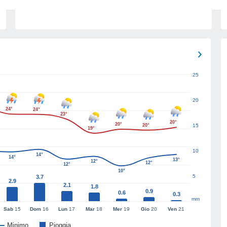
25
20
24°
24°
23°
20°
20°
20°
15
19°
10
14°
14°
13°
12°
12°
12°
10°
5
3.7
2.9
2.1
1.8
0.9
0.6
0.3
mm
Sab
15
Dom
16
Lun
17
Mar
18
Mer
19
Gio
20
Ven
21
Minimo
Pioggia