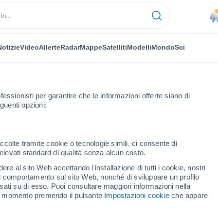
Notizie
Video
Allerte
Radar
Mappe
Satelliti
Modelli
Mondo
Sci
fessionisti per garantire che le informazioni offerte siano di
guenti opzioni:
ccolte tramite cookie o tecnologie simili, ci consente di
n elevati standard di qualità senza alcun costo.
oney - St Jean
re al sito Web accettando l'installazione di tutti i cookie, nostri
 il comportamento sul sito Web, nonché di sviluppare un profilo
...
asati su di esso. Puoi consultare maggiori informazioni nella
si momento premendo il pulsante
Impostazioni cookie
che appare
Per ora
Piogge deboli nelle prossime ore