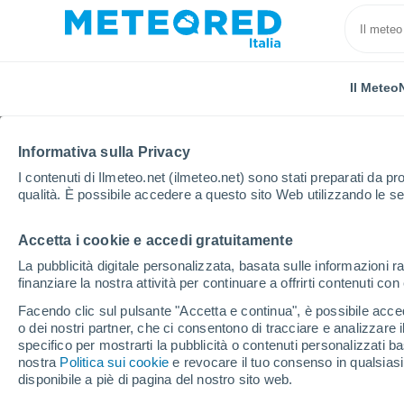
Il Meteo
Informativa sulla Privacy
I contenuti di Ilmeteo.net (ilmeteo.net) sono stati preparati da pro
qualità. È possibile accedere a questo sito Web utilizzando le se
Accetta i cookie e accedi gratuitamente
Home
Valle d'Aosta
Gressoney - St Jean
La pubblicità digitale personalizzata, basata sulle informazioni ra
finanziare la nostra attività per continuare a offrirti contenuti co
Previsioni Meteo Gress
Facendo clic sul pulsante "Accetta e continua", è possibile accede
o dei nostri partner, che ci consentono di tracciare e analizzare
10:05
Domenica
specifico per mostrarti la pubblicità o contenuti personalizzati b
nostra
Politica sui cookie
e revocare il tuo consenso in qualsia
disponibile a piè di pagina del nostro sito web.
Parzialmente nuvoloso