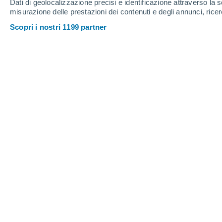
Dati di geolocalizzazione precisi e identificazione attraverso la s
80%
80%
90%
1.5 mm
1.3 mm
misurazione delle prestazioni dei contenuti e degli annunci, ricer
4 mm
25°
/
14°
27°
/
13°
23°
/
14°
Scopri i nostri 1199 partner
6
-
28
km/h
8
-
32
km/h
8
7
-
29
km/h
Meteo Gressoney - St Jean oggi
, 9 a
Parzialmente n
20°
10:00
T. Percepita
20°
Pioggia debole
30%
22°
11:00
0.1 mm
T. Percepita
22°
Pioggia debole
40%
22°
12:00
0.3 mm
T. Percepita
22°
Pioggia debole
40%
22°
13:00
0.1 mm
T. Percepita
24°