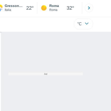
Gressoney - St Jean
Roma
Milano
22°
32°
Italia
Roma
Milano
°C