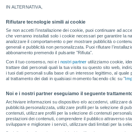
20°
IN ALTERNATIVA,
Rifiutare tecnologie simili ai cookie
UV
3 Medi
Se non accetti l'installazione dei cookie, puoi continuare ad acc
Temp. percepita 20°
FPS
6-10
che verranno installati solo i cookie necessari per garantire la n
analizzare il comportamento o per mostrare pubblicità o contenut
generali e pubblicità non personalizzata. Puoi rifiutare l'install
abbonamento premendo il pulsante "Rifiuta".
Ultim'ora.
Meteo, tendenza di lungo termine: arrivano
Con il tuo consenso, noi e i
nostri partner
utilizziamo cookie, iden
conferme, la svolta dopo Ferragosto
trattare dati personali quali la tua visita su questo sito web, indiri
i tuoi dati personali sulla base di un interesse legittimo, al quale
al trattamento dei dati in qualsiasi momento facendo clic su "
Imp
Il Meteo 1 - 7
Attualità
Mappa di pioggia
Radar di 
Noi e i nostri partner eseguiamo il seguente trattamento
Archiviare informazioni su dispositivo e/o accedervi, utilizzare dati
Domani
Martedì
M
Oggi
pubblicità personalizzata, utilizzare profili per la selezione di pu
10 Ago
11 Ago
9 Ago
contenuti, utilizzare profili per la selezione di contenuti personal
prestazioni dei contenuti, comprendere il pubblico attraverso stat
sviluppare e migliorare i servizi, utilizzare dati limitati per la sel