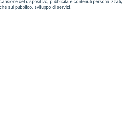
cansione del dispositivo, pubblicità e contenuti personalizzati,
90%
90%
90%
90%
5.4 mm
1.8 mm
2.2 mm
2.9 mm
che sul pubblico, sviluppo di servizi.
25°
/
15°
26°
/
14°
26°
/
14°
24°
/
14°
-
33
km/h
7
-
32
km/h
6
-
29
km/h
6
-
27
km/h
gosto
uvoloso
Sud-ovest
3 Medio
4
-
17 km/h
FPS:
6-10
Sud
5 Medio
5
-
21 km/h
FPS:
6-10
Sud
6 Alto
6
-
24 km/h
FPS:
15-25
Sud
7 Alto
7
-
29 km/h
FPS:
15-25