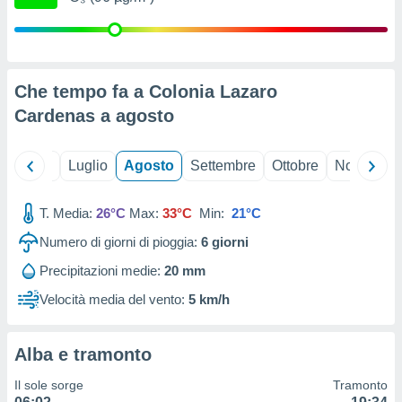
ioni
" o
tra
sui cookie
o sito
Che tempo fa a Colonia Lazaro
Cardenas a
agosto
nostri
mo il
te
Giugno
Luglio
Agosto
Settembre
Ottobre
Novembre
ento dei
T. Media:
26°C
Max:
33°C
Min:
21°C
re
ioni su
Numero di giorni di pioggia:
6
giorni
vo e/o
Precipitazioni medie:
20 mm
i,
 dati
Velocità media del vento:
5 km/h
er la
 della
à, creare
Alba e tramonto
r la
à
Il sole sorge
Tramonto
izzata,