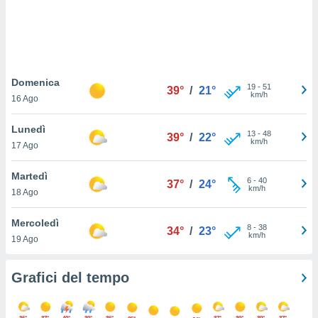
puoi
re ad
 al
ito web
et. In
aso ti
Domenica
19
-
51
39°
/
21°
mo che
km/h
16 Ago
installati
okie
Lunedì
i per
13
-
48
39°
/
22°
km/h
 la
17 Ago
one nel
 non
Martedì
6
-
40
37°
/
24°
utilizzati
km/h
18 Ago
er
e il
Mercoledì
amento o
8
-
38
34°
/
23°
km/h
rare
19 Ago
à o
i
Grafici del tempo
zzati,
 potrai
are