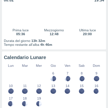
06:02
19:34
 profili
lezione
cità
izzata,
fili per
izzazione
Prima luce
Mezzogiorno
Ultima luce
05:36
12:48
20:00
nuti,
 profili
Durata del giorno
13h 32m
lezione
Tempo restante all'alba
4h 46m
uti
zzati,
Calendario Lunare
 le
ni degli
Lun
Mar
Mer
Gio
Ven
Sab
Dom
 misurare
zioni dei
6
7
8
9
,
ere il
10
11
12
13
14
15
16
so
he o la
17
18
19
ione di
enienti
diverse,