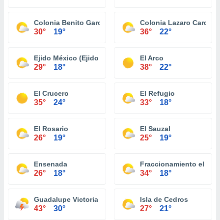
Colonia Benito García (El Zorrillo)
Colonia Lazaro Carden
30°
19°
36°
22°
Ejido México (Ejido Punta Colonet)
El Arco
29°
18°
38°
22°
El Crucero
El Refugio
35°
24°
33°
18°
El Rosario
El Sauzal
26°
19°
25°
19°
Ensenada
Fraccionamiento el Niñ
26°
18°
34°
18°
Guadalupe Victoria (Km. 43)
Isla de Cedros
43°
30°
27°
21°