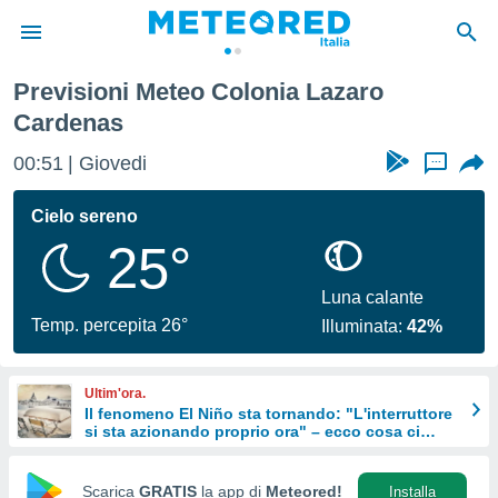
Previsioni Meteo Colonia Lazaro
tiva
Cardenas
rivacy
ti di
00:51
Giovedi
...
net
net)
Cielo sereno
i
 da
25°
nisti per
 che le
Luna calante
ioni
Temp. percepita 26°
iano di
Illuminata:
42%
È
 a
Ultim'ora.
ito Web
Il fenomeno El Niño sta tornando: "L'interruttore
do le
si sta azionando proprio ora" – ecco cosa ci
aspetta in inverno
opzioni:
Scarica
GRATIS
la app di
Meteored!
Installa
 i