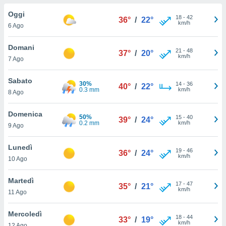
a", è
Oggi
18
-
42
36°
/
22°
al sito
km/h
6 Ago
ettando
zione di
Domani
21
-
48
okie,
37°
/
20°
km/h
7 Ago
dei nostri
che ci
no di
Sabato
30%
14
-
36
40°
/
22°
 e
0.3 mm
km/h
8 Ago
e il
amento
Domenica
50%
15
-
40
 Web,
39°
/
24°
0.2 mm
km/h
9 Ago
i
re un
Lunedì
pecifico
19
-
46
36°
/
24°
km/h
arti la
10 Ago
à o
i
Martedì
17
-
47
zzati
35°
/
21°
km/h
11 Ago
 di esso.
sultare
Mercoledì
18
-
44
33°
/
19°
km/h
oni nella
12 Ago