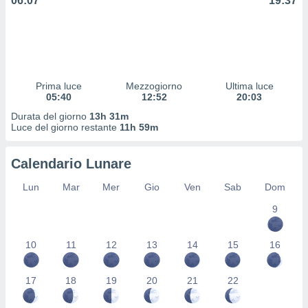
06:07
19:37
 profili
lezione
cità
izzata,
fili per
izzazione
Prima luce
Mezzogiorno
Ultima luce
05:40
12:52
20:03
nuti,
 profili
Durata del giorno
13h 31m
lezione
Luce del giorno restante
11h 59m
uti
zzati,
Calendario Lunare
 le
ni degli
Lun
Mar
Mer
Gio
Ven
Sab
Dom
 misurare
zioni dei
9
,
ere il
10
11
12
13
14
15
16
so
he o la
17
18
19
20
21
22
ione di
enienti
diverse,