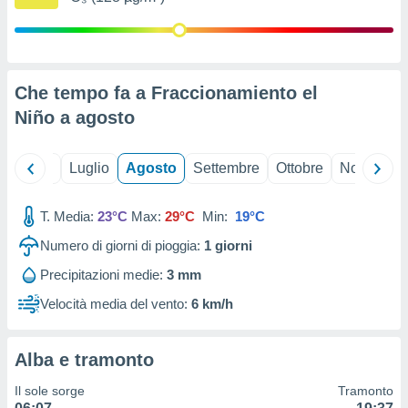
ioni
" o
tra
sui cookie
o sito
Che tempo fa a Fraccionamiento el
Niño a
agosto
nostri
mo il
te
Giugno
Luglio
Agosto
Settembre
Ottobre
Novembre
ento dei
T. Media:
23°C
Max:
29°C
Min:
19°C
re
ioni su
Numero di giorni di pioggia:
1
giorni
vo e/o
Precipitazioni medie:
3 mm
i,
 dati
Velocità media del vento:
6 km/h
er la
 della
à, creare
Alba e tramonto
r la
à
Il sole sorge
Tramonto
izzata,