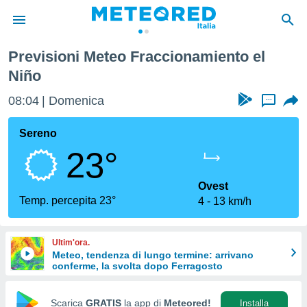
Previsioni Meteo Fraccionamiento el
tiva
Niño
rivacy
ti di
08:04
Domenica
...
net
net)
Sereno
i
 da
23°
nisti per
 che le
Ovest
ioni
Temp. percepita 23°
iano di
4
13 km/h
È
 a
Ultim'ora.
ito Web
Meteo, tendenza di lungo termine: arrivano
do le
conferme, la svolta dopo Ferragosto
opzioni:
Scarica
GRATIS
la app di
Meteored!
Installa
 i