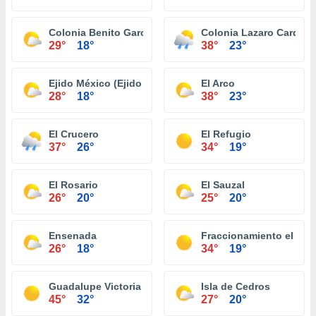
Colonia Benito García (El Zorrillo)
Colonia Lazaro Carden
29°
18°
38°
23°
Ejido México (Ejido Punta Colonet)
El Arco
28°
18°
38°
23°
El Crucero
El Refugio
37°
26°
34°
19°
El Rosario
El Sauzal
26°
20°
25°
20°
Ensenada
Fraccionamiento el Niñ
26°
18°
34°
19°
Guadalupe Victoria (Km. 43)
Isla de Cedros
45°
32°
27°
20°