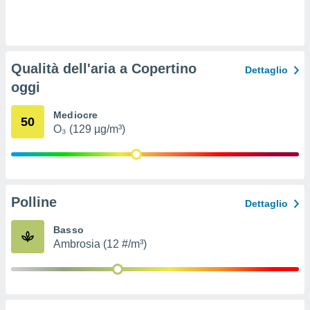
ioni
e
à non
izzata.
utare
Qualità dell'aria a Copertino
zione dei
Dettaglio
oggi
 al
ito Web
Mediocre
questo
50
O₃ (129 µg/m³)
ento
 il
o
Polline
Dettaglio
, noi e i
rtner
Basso
mo
Ambrosia (12 #/m³)
tori
o
e simili
viare,