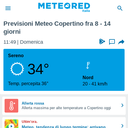
Previsioni Meteo Copertino fra 8 - 14
tiva
giorni
rivacy
ti di
11:49
Domenica
...
net
net)
Sereno
i
 da
34°
nisti per
 che le
Nord
ioni
Temp. percepita 36°
iano di
20
41 km/h
È
 a
Allerta rossa
ito Web
Allerta massima per alte temperature a Copertino oggi
do le
opzioni:
Ultim'ora.
Meteo, tendenza di lungo termine: arrivano
 i