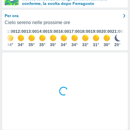
conferme, la svolta dopo Ferragosto
e
Per ora
amente
Cielo sereno nelle prossime ore
cità
:00
11:00
12:00
13:00
14:00
15:00
16:00
17:00
18:00
19:00
20:00
21:00
22:
izzata,
ACCETTA
ulle
E
3°
34°
34°
35°
35°
35°
34°
34°
33°
31°
30°
29°
28
ioni
CONTINUA
tramite
e simili,
IMPOSTAZIONI
nte di
e la
tività per
re a
ontenuti
ti
 di
senza
sto.
clic sul
 "Accetta