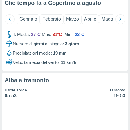
 e
Che tempo fa a Copertino a
agosto
ati
 quali la
a su
Gennaio
Febbraio
Marzo
Aprile
Maggio
Giu
ito web,
IP e
tori di
T. Media:
27°C
Max:
31°C
Min:
23°C
Alcuni
Numero di giorni di pioggia:
3
giorni
ro
Precipitazioni medie:
19 mm
 tuoi dati
 sulla
Velocità media del vento:
11 km/h
un
e
, al quale
Alba e tramonto
rti. Per
puoi
Il sole sorge
Tramonto
il tuo
05:53
19:53
o o
l
nto dei
ualsiasi
 facendo