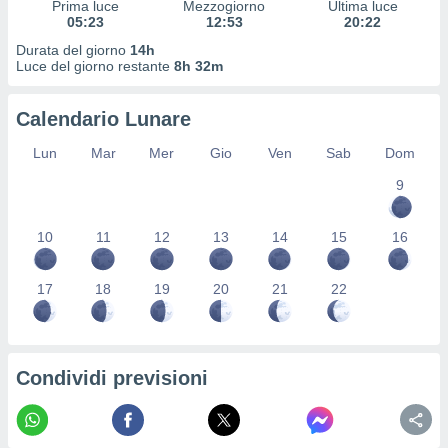
Prima luce
Mezzogiorno
Ultima luce
ioni
" o
05:23
12:53
20:22
tra
sui cookie
Durata del giorno
14h
Luce del giorno restante
8h 32m
o sito
Calendario Lunare
nostri
Lun
Mar
Mer
Gio
Ven
Sab
Dom
mo il
te
9
ento dei
10
11
12
13
14
15
16
re
ioni su
vo e/o
17
18
19
20
21
22
i,
 dati
er la
 della
Condividi previsioni
à, creare
r la
à
izzata,