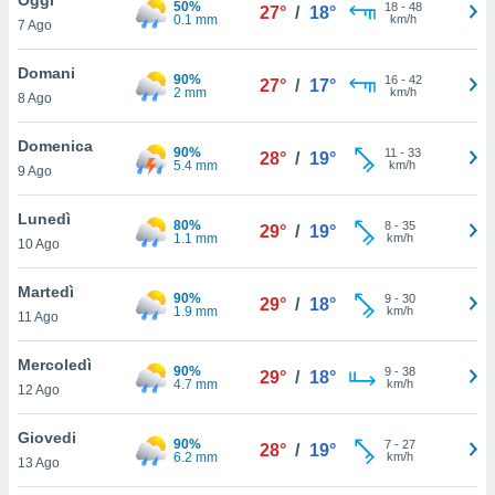
50%
a", è
18
-
48
27°
/
18°
0.1 mm
km/h
7 Ago
al sito
ettando
Domani
90%
16
-
42
27°
/
17°
zione di
2 mm
km/h
8 Ago
okie,
dei nostri
Domenica
90%
11
-
33
che ci
28°
/
19°
5.4 mm
km/h
9 Ago
no di
 e
e il
Lunedì
80%
8
-
35
29°
/
19°
amento
1.1 mm
km/h
10 Ago
 Web,
i
Martedì
90%
9
-
30
re un
29°
/
18°
1.9 mm
km/h
11 Ago
pecifico
arti la
Mercoledì
à o
90%
9
-
38
29°
/
18°
4.7 mm
km/h
i
12 Ago
zzati
 di esso.
Giovedi
90%
7
-
27
sultare
28°
/
19°
6.2 mm
km/h
13 Ago
oni nella