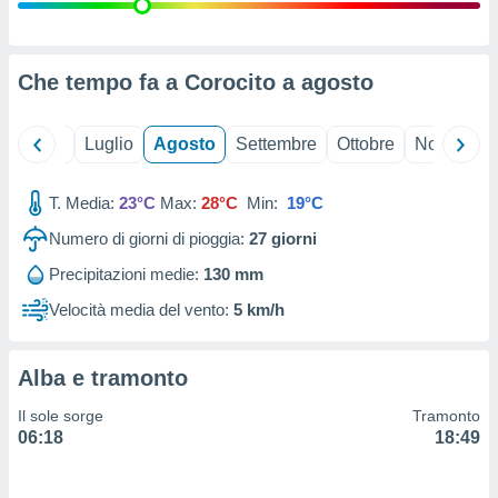
ioni
" o
tra
sui cookie
o sito
Che tempo fa a Corocito a
agosto
nostri
Giugno
Luglio
Agosto
Settembre
Ottobre
Novembre
mo il
T. Media:
23°C
Max:
28°C
Min:
19°C
te
ento dei
Numero di giorni di pioggia:
27
giorni
Precipitazioni medie:
130 mm
re
ioni su
Velocità media del vento:
5 km/h
vo e/o
i,
 dati
Alba e tramonto
er la
 della
Il sole sorge
Tramonto
à, creare
06:18
18:49
r la
à
izzata,