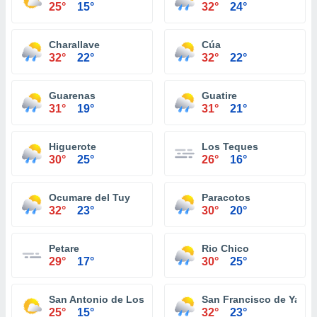
25°
15°
32°
24°
Charallave
Cúa
32°
22°
32°
22°
Guarenas
Guatire
31°
19°
31°
21°
Higuerote
Los Teques
30°
25°
26°
16°
Ocumare del Tuy
Paracotos
32°
23°
30°
20°
Petare
Rio Chico
29°
17°
30°
25°
San Antonio de Los Altos
San Francisco de Yare
25°
15°
32°
23°