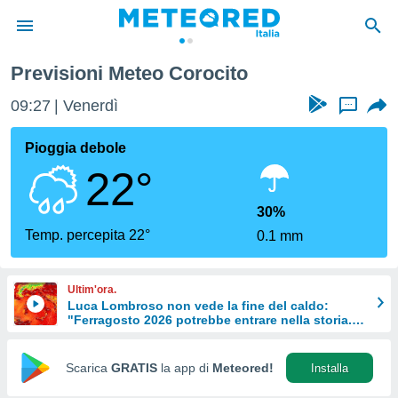
Previsioni Meteo Corocito
tiva
rivacy
09:27
Venerdì
...
ti di
net
Pioggia debole
net)
22°
i
 da
nisti per
30%
 che le
Temp. percepita 22°
0.1 mm
ioni
iano di
È
Ultim'ora.
Luca Lombroso non vede la fine del caldo:
 a
"Ferragosto 2026 potrebbe entrare nella storia.
ito Web
Ecco perché."
do le
opzioni:
Scarica
GRATIS
la app di
Meteored!
Installa
 i