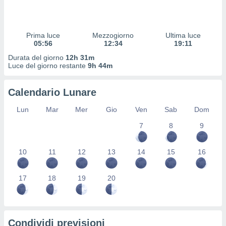
 profili
lezione
cità
izzata,
Prima luce
Mezzogiorno
Ultima luce
fili per
05:56
12:34
19:11
Durata del giorno
12h 31m
izzazione
Luce del giorno restante
9h 44m
nuti,
 profili
Calendario Lunare
lezione
uti
Lun
Mar
Mer
Gio
Ven
Sab
Dom
zzati,
 le
7
8
9
ni degli
 misurare
zioni dei
10
11
12
13
14
15
16
,
ere il
17
18
19
20
so
he o la
ione di
enienti
Condividi previsioni
diverse,