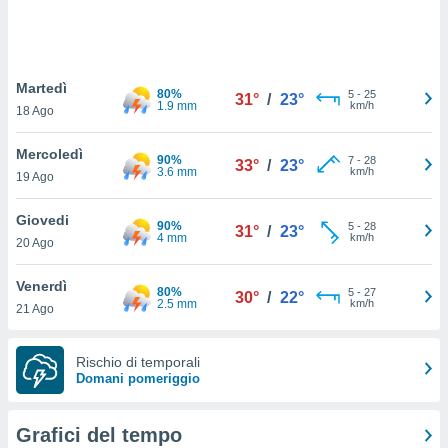
puoi
re ad
 al
ito web
Martedì
et. In
80%
5
-
25
31°
/
23°
1.9 mm
km/h
aso ti
18 Ago
mo che
installati
Mercoledì
90%
7
-
28
33°
/
23°
okie
3.6 mm
km/h
19 Ago
i per
 la
Giovedi
one nel
90%
5
-
28
31°
/
23°
4 mm
km/h
 non
20 Ago
utilizzati
er
Venerdì
80%
5
-
27
30°
/
22°
e il
2.5 mm
km/h
21 Ago
amento o
rare
à o
Rischio di temporali
i
Domani pomeriggio
zzati,
 potrai
are
Grafici del tempo