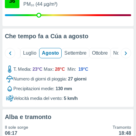
36
ioni
" o
PM₁₀ (44 µg/m³)
tra
sui cookie
o sito
Che tempo fa a Cúa a
agosto
nostri
mo il
Giugno
Luglio
Agosto
Settembre
Ottobre
Novembre
te
ento dei
T. Media:
23°C
Max:
28°C
Min:
19°C
re
Numero di giorni di pioggia:
27
giorni
ioni su
vo e/o
Precipitazioni medie:
130 mm
i,
Velocità media del vento:
5 km/h
 dati
er la
 della
à, creare
Alba e tramonto
r la
Il sole sorge
Tramonto
à
06:17
18:48
izzata,