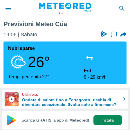
Previsioni Meteo Cúa
tiva
rivacy
19:06
Sabato
...
ti di
net
Nubi sparse
net)
26°
i
 da
nisti per
Est
 che le
Temp. percepita 27°
9
29 km/h
ioni
iano di
È
Ultim'ora.
Ondata di calore fino a Ferragosto: rischia di
 a
diventare eccezionale. Svolta solo a fine mese?
ito Web
do le
opzioni:
Scarica
GRATIS
la app di
Meteored!
Installa
 i