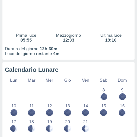
 profili
lezione
cità
izzata,
fili per
Prima luce
Mezzogiorno
Ultima luce
izzazione
05:55
12:33
19:10
nuti,
Durata del giorno
12h 30m
 profili
Luce del giorno restante
4m
lezione
uti
zzati,
Calendario Lunare
 le
ni degli
Lun
Mar
Mer
Gio
Ven
Sab
Dom
 misurare
8
9
zioni dei
,
ere il
10
11
12
13
14
15
16
so
he o la
17
18
19
20
21
ione di
enienti
diverse,