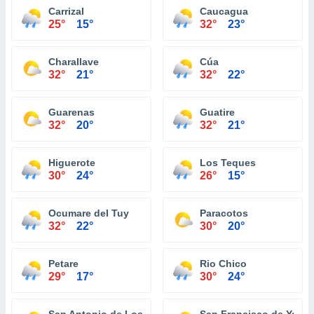
Carrizal
Caucagua
25°
15°
32°
23°
Charallave
Cúa
32°
21°
32°
22°
Guarenas
Guatire
32°
20°
32°
21°
Higuerote
Los Teques
30°
24°
26°
15°
Ocumare del Tuy
Paracotos
32°
22°
30°
20°
Petare
Rio Chico
29°
17°
30°
24°