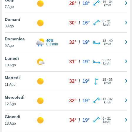
a", è
16
-
34
28°
/
18°
km/h
7 Ago
al sito
ettando
Domani
8
-
21
30°
/
16°
zione di
km/h
8 Ago
okie,
dei nostri
Domenica
40%
18
-
40
che ci
32°
/
19°
0.3 mm
km/h
9 Ago
no di
 e
e il
Lunedì
9
-
27
31°
/
19°
amento
km/h
10 Ago
 Web,
i
Martedì
15
-
33
re un
32°
/
19°
km/h
11 Ago
pecifico
arti la
Mercoledì
à o
13
-
32
32°
/
19°
km/h
i
12 Ago
zzati
 di esso.
Giovedi
6
-
21
sultare
34°
/
19°
km/h
13 Ago
oni nella