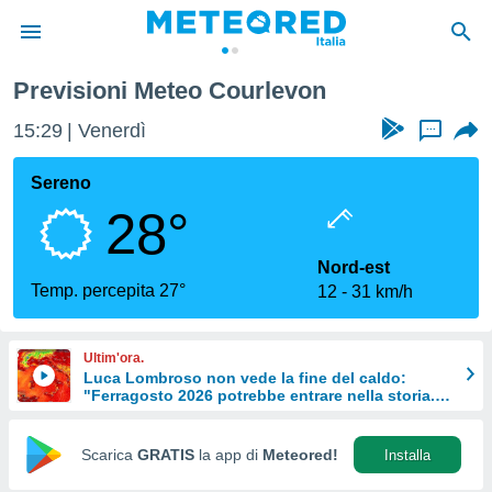
Previsioni Meteo Courlevon
tiva
rivacy
15:29
Venerdì
...
ti di
net
Sereno
net)
28°
i
 da
nisti per
Nord-est
 che le
Temp. percepita 27°
12
31 km/h
ioni
iano di
È
Ultim'ora.
Luca Lombroso non vede la fine del caldo:
 a
"Ferragosto 2026 potrebbe entrare nella storia.
ito Web
Ecco perché."
do le
opzioni:
Scarica
GRATIS
la app di
Meteored!
Installa
 i