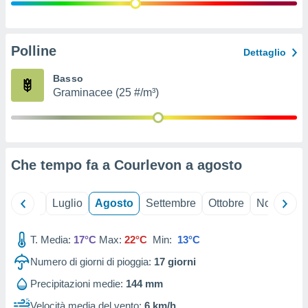
ioni
" o
tra
sui cookie
o sito
Polline
Dettaglio
Basso
nostri
Graminacee (25 #/m³)
mo il
te
ento dei
Che tempo fa a Courlevon a
agosto
re
ioni su
vo e/o
Giugno
Luglio
Agosto
Settembre
Ottobre
Novembre
i,
 dati
er la
T. Media:
17°C
Max:
22°C
Min:
13°C
 della
Numero di giorni di pioggia:
17
giorni
à, creare
r la
Precipitazioni medie:
144 mm
à
izzata,
Velocità media del vento:
6 km/h