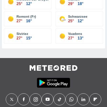
25°
12°
29°
18°
Romont (Fr)
Schwarzsee
27°
16°
25°
12°
Siviriez
Vuadens
27°
15°
27°
13°