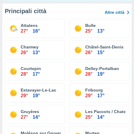
Principali città
Altre città
Attalens
Bulle
27°
16°
25°
13°
Charmey
Châtel-Saint-Denis
26°
13°
26°
15°
Courtepin
Delley-Portalban
28°
17°
28°
19°
Estavayer-Le-Lac
Fribourg
29°
19°
29°
17°
Gruyères
Les Paccots / Chatel St
27°
14°
25°
14°
Moléson sur Gruyeres
Murten