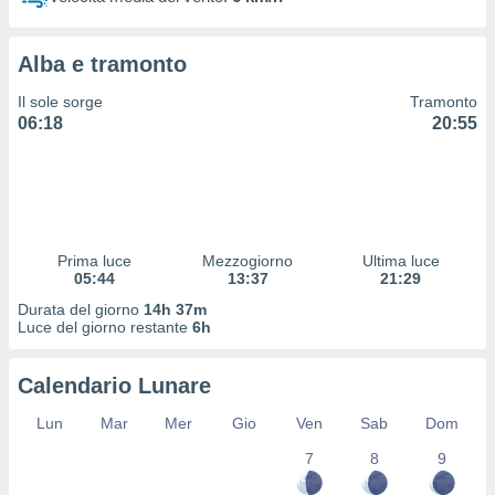
 profili
lezione
cità
Alba e tramonto
izzata,
fili per
Il sole sorge
Tramonto
06:18
20:55
izzazione
nuti,
 profili
lezione
uti
zzati,
Prima luce
Mezzogiorno
Ultima luce
 le
05:44
13:37
21:29
ni degli
 misurare
Durata del giorno
14h 37m
zioni dei
Luce del giorno restante
6h
,
ere il
Calendario Lunare
so
Lun
Mar
Mer
Gio
Ven
Sab
Dom
he o la
ione di
7
8
9
enienti
diverse,