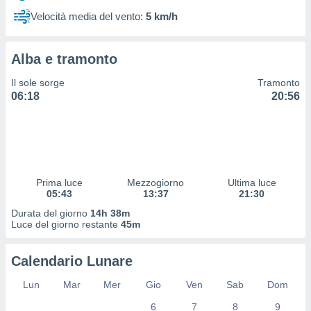
 profili
Velocità media del vento:
5 km/h
lezione
cità
izzata,
Alba e tramonto
fili per
Il sole sorge
Tramonto
izzazione
06:18
20:56
nuti,
 profili
lezione
uti
zzati,
 le
ni degli
Prima luce
Mezzogiorno
Ultima luce
 misurare
05:43
13:37
21:30
zioni dei
Durata del giorno
14h 38m
,
Luce del giorno restante
45m
ere il
so
Calendario Lunare
he o la
ione di
Lun
Mar
Mer
Gio
Ven
Sab
Dom
enienti
6
7
8
9
diverse,