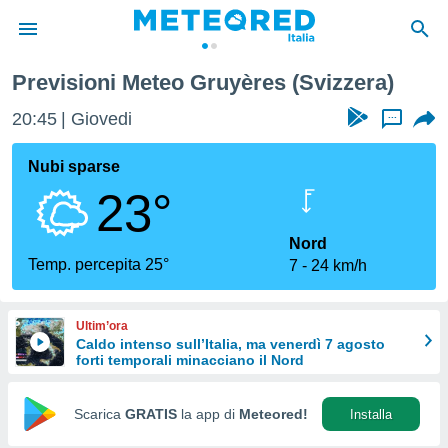
Previsioni Meteo Gruyères (Svizzera)
tiva
rivacy
20:45
Giovedi
...
ti di
net
Nubi sparse
net)
23°
i
 da
nisti per
Nord
 che le
Temp. percepita 25°
7
24 km/h
ioni
iano di
È
Ultim’ora
Caldo intenso sull’Italia, ma venerdì 7 agosto
 a
forti temporali minacciano il Nord
ito Web
do le
opzioni:
Scarica
GRATIS
la app di
Meteored!
Installa
 i