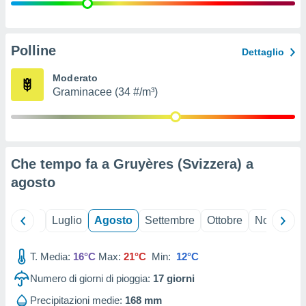
ioni
" o
tra
sui cookie
o sito
Polline
Dettaglio
Moderato
nostri
Graminacee (34 #/m³)
mo il
te
ento dei
Che tempo fa a Gruyères (Svizzera) a
re
agosto
ioni su
vo e/o
i,
Giugno
Luglio
Agosto
Settembre
Ottobre
Novembre
 dati
er la
 della
T. Media:
16°C
Max:
21°C
Min:
12°C
à, creare
r la
Numero di giorni di pioggia:
17
giorni
à
izzata,
Precipitazioni medie:
168 mm