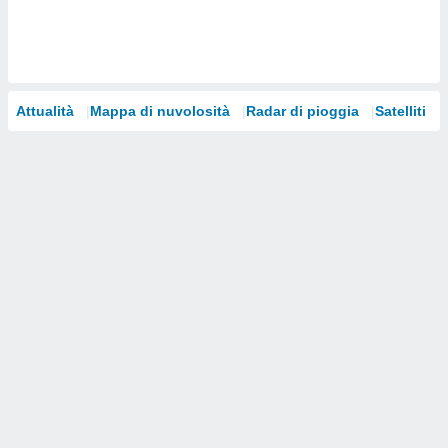
i nostri
artner
Attualità
Mappa di nuvolosità
Radar di pioggia
Satelliti