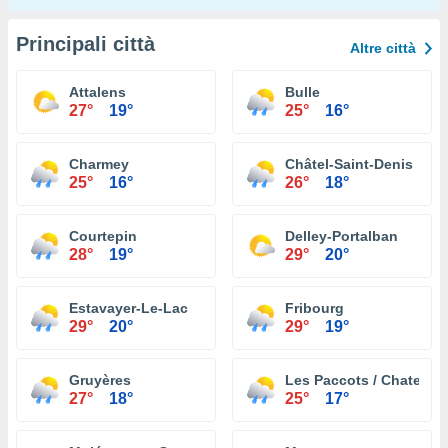
Principali città
Altre città
Attalens
Bulle
27°
19°
25°
16°
Charmey
Châtel-Saint-Denis
25°
16°
26°
18°
Courtepin
Delley-Portalban
28°
19°
29°
20°
Estavayer-Le-Lac
Fribourg
29°
20°
29°
19°
Gruyères
Les Paccots / Chatel St
27°
18°
25°
17°