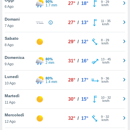
90%
a", è
9
-
29
27°
/
18°
1.7 mm
km/h
6 Ago
al sito
ettando
Domani
11
-
35
27°
/
13°
zione di
km/h
7 Ago
okie,
dei nostri
Sabato
8
-
29
che ci
29°
/
12°
km/h
8 Ago
no di
 e
e il
Domenica
80%
13
-
45
31°
/
16°
amento
2 mm
km/h
9 Ago
 Web,
i
Lunedì
80%
9
-
36
re un
28°
/
17°
1.4 mm
km/h
10 Ago
pecifico
arti la
Martedì
à o
10
-
32
30°
/
15°
km/h
i
11 Ago
zzati
 di esso.
Mercoledì
9
-
32
sultare
32°
/
17°
km/h
12 Ago
oni nella