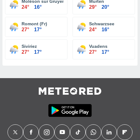
Moléson sur Gruyeres
Murten
24°
16°
29°
20°
Romont (Fr)
Schwarzsee
27°
17°
24°
16°
Siviriez
Vuadens
27°
17°
27°
17°