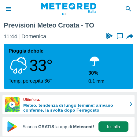
Previsioni Meteo Croata - TO
tiva
rivacy
11:44
Domenica
...
ti di
net
Pioggia debole
net)
33°
i
 da
nisti per
30%
 che le
Temp. percepita 36°
0.1 mm
ioni
iano di
È
Ultim'ora.
Meteo, tendenza di lungo termine: arrivano
 a
conferme, la svolta dopo Ferragosto
ito Web
do le
opzioni:
Scarica
GRATIS
la app di
Meteored!
Installa
 i