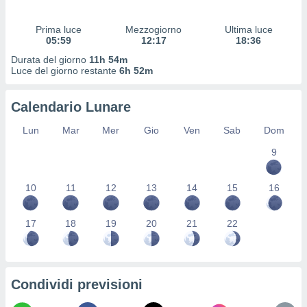
 profili
lezione
Prima luce
Mezzogiorno
Ultima luce
cità
05:59
12:17
18:36
izzata,
fili per
Durata del giorno
11h 54m
Luce del giorno restante
6h 52m
izzazione
nuti,
Calendario Lunare
 profili
lezione
Lun
Mar
Mer
Gio
Ven
Sab
Dom
uti
zzati,
9
 le
ni degli
10
11
12
13
14
15
16
 misurare
zioni dei
,
17
18
19
20
21
22
ere il
so
he o la
ione di
Condividi previsioni
enienti
diverse,