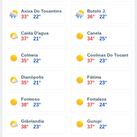
Axixa Do Tocantins
Butolo J.
33°
22°
36°
22°
Caida D'agua
Canela
37°
21°
34°
25°
Colmeia
Coolinas Do Tocantins
35°
22°
37°
23°
Dianópolis
Fátima
35°
21°
37°
23°
Formoso
Fortaleza
38°
23°
37°
24°
Grãolandia
Gurupi
38°
23°
37°
22°