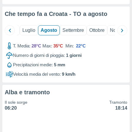
ioni
" o
tra
Che tempo fa a Croata - TO a
agosto
sui cookie
o sito
Giugno
Luglio
Agosto
Settembre
Ottobre
Novembre
nostri
T. Media:
28°C
Max:
35°C
Min:
22°C
mo il
te
Numero di giorni di pioggia:
1
giorni
ento dei
Precipitazioni medie:
5 mm
re
Velocità media del vento:
9 km/h
ioni su
vo e/o
i,
Alba e tramonto
 dati
er la
Il sole sorge
Tramonto
 della
06:20
18:14
à, creare
r la
à
izzata,