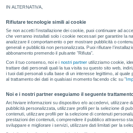
22°
IN ALTERNATIVA,
Rifiutare tecnologie simili ai cookie
Sud
Se non accetti l'installazione dei cookie, puoi continuare ad acc
Temp. percepita 22°
7
-
20 km/
che verranno installati solo i cookie necessari per garantire la n
analizzare il comportamento o per mostrare pubblicità o contenut
generali e pubblicità non personalizzata. Puoi rifiutare l'install
abbonamento premendo il pulsante "Rifiuta".
Ultim'ora.
Luca Lombroso non vede la fine del caldo:
Con il tuo consenso, noi e i
nostri partner
utilizziamo cookie, iden
"Ferragosto 2026 potrebbe entrare nella storia
trattare dati personali quali la tua visita su questo sito web, indiri
Ecco perché."
i tuoi dati personali sulla base di un interesse legittimo, al quale
Il Meteo 1 - 7
Attualità
Mappa di nuvolosità
Radar 
al trattamento dei dati in qualsiasi momento facendo clic su "
Imp
Noi e i nostri partner eseguiamo il seguente trattamento
Domani
Domenica
Oggi
Archiviare informazioni su dispositivo e/o accedervi, utilizzare dati
pubblicità personalizzata, utilizzare profili per la selezione di pu
8 Ago
9 Ago
7 Ago
contenuti, utilizzare profili per la selezione di contenuti personal
prestazioni dei contenuti, comprendere il pubblico attraverso stat
sviluppare e migliorare i servizi, utilizzare dati limitati per la sel
30%
90%