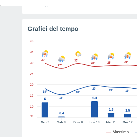
Luce del giorno restante
13h 3m
Grafici del tempo
40
35
30°
30°
29°
30
29°
28°
27°
25
20
20°
19°
19°
18°
18°
15
6.4
15°
6
10
1.8
1.5
0.4
°C
Ven
7
Sab
8
Dom
9
Lun
10
Mar
11
Mer
12
Massimo