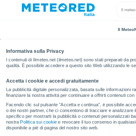
Il Meteo
Informativa sulla Privacy
I contenuti di Ilmeteo.net (ilmeteo.net) sono stati preparati da pro
qualità. È possibile accedere a questo sito Web utilizzando le se
Accetta i cookie e accedi gratuitamente
Home
Stati Uniti
Stato del Minnesota
Dakota
La pubblicità digitale personalizzata, basata sulle informazioni ra
finanziare la nostra attività per continuare a offrirti contenuti co
Previsioni Meteo Dakot
Facendo clic sul pulsante "Accetta e continua", è possibile accede
o dei nostri partner, che ci consentono di tracciare e analizzare
07:49
Venerdì
specifico per mostrarti la pubblicità o contenuti personalizzati b
nostra
Politica sui cookie
e revocare il tuo consenso in qualsia
disponibile a piè di pagina del nostro sito web.
Sereno