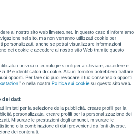
edere al nostro sito web ilmeteo.net. In questo caso ti informiamo
h
avigazione nel sito, ma non verranno utilizzati cookie per
i personalizzati, anche se potrai visualizzare informazioni
azione dei cookie e accedere al nostro sito Web tramite questo
tificatori univoci o tecnologie simili per archiviare, accedere e
.
zzi IP e identificatori di cookie. Alcuni fornitori potrebbero trattare
 puoi opporti. Per fare ciò puoi revocare il tuo consenso o opporti
di pioggia
Satelliti
Modelli
ostazioni
" o nella nostra
Politica sui cookie
su questo sito web.
 dei dati:
Lunedì
Martedì
Mercoledì
Giovedi
 limitati per la selezione della pubblicità, creare profili per la
bblicità personalizzata, creare profili per la personalizzazione dei
10 Ago
11 Ago
12 Ago
13 Ago
izzati, Misurare le prestazioni degli annunci, misurare le
istiche o la combinazione di dati provenienti da fonti diverse,
ezione dei contenuti.
70%
50%
60%