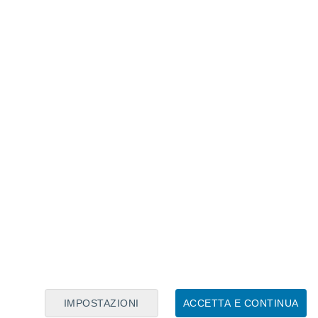
Calendario Lunare
Lun
Mar
Mer
Gio
Ven
Sab
Dom
7
8
9
10
11
12
13
14
15
16
17
18
19
20
IMPOSTAZIONI
ACCETTA E CONTINUA