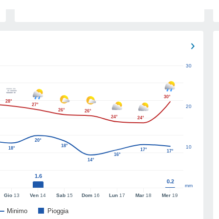
30
30°
28°
27°
20
26°
26°
24°
24°
20°
18°
10
18°
17°
17°
16°
14°
1.6
0.2
mm
Gio
13
Ven
14
Sab
15
Dom
16
Lun
17
Mar
18
Mer
19
Minimo
Pioggia