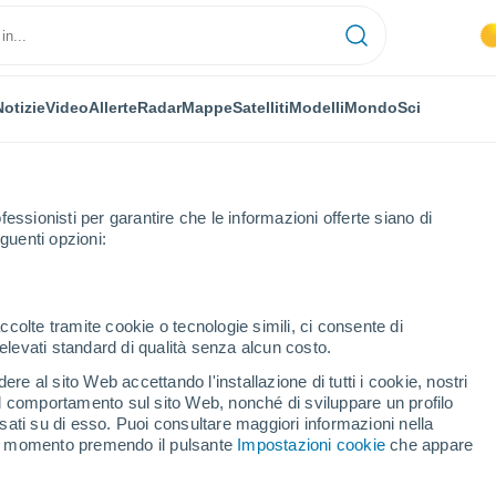
Notizie
Video
Allerte
Radar
Mappe
Satelliti
Modelli
Mondo
Sci
fessionisti per garantire che le informazioni offerte siano di
guenti opzioni:
ccolte tramite cookie o tecnologie simili, ci consente di
n elevati standard di qualità senza alcun costo.
a - MN
re al sito Web accettando l'installazione di tutti i cookie, nostri
 il comportamento sul sito Web, nonché di sviluppare un profilo
...
asati su di esso. Puoi consultare maggiori informazioni nella
si momento premendo il pulsante
Impostazioni cookie
che appare
Per ora
Cielo nuvoloso nelle prossime
ore