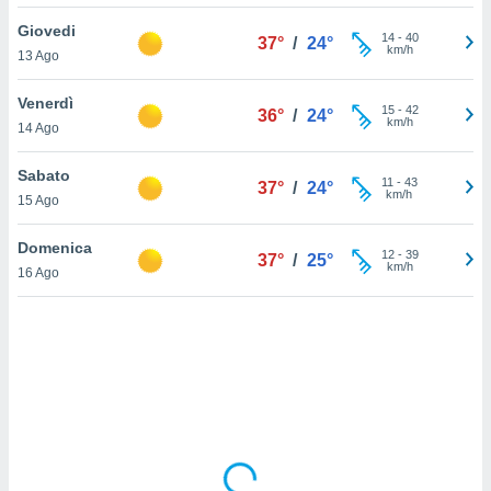
Giovedi
sui cookie
14
-
40
37°
/
24°
km/h
13 Ago
e il tuo
 in
Venerdì
15
-
42
36°
/
24°
o
km/h
14 Ago
 il
Sabato
azioni
11
-
43
37°
/
24°
km/h
15 Ago
kie
re
le a piè
Domenica
12
-
39
37°
/
25°
 del
km/h
16 Ago
to web.
ATIVA,
e
gie
i cookie
ccetti
zione dei