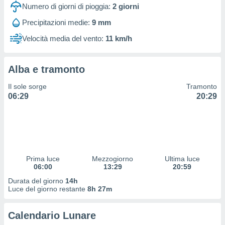
 profili
Numero di giorni di pioggia:
2
giorni
lezione
Precipitazioni medie:
9 mm
cità
izzata,
Velocità media del vento:
11 km/h
fili per
izzazione
Alba e tramonto
nuti,
 profili
Il sole sorge
Tramonto
lezione
06:29
20:29
uti
zzati,
 le
ni degli
 misurare
zioni dei
,
Prima luce
Mezzogiorno
Ultima luce
06:00
13:29
20:59
ere il
Durata del giorno
14h
so
Luce del giorno restante
8h 27m
he o la
ione di
Calendario Lunare
enienti
diverse,