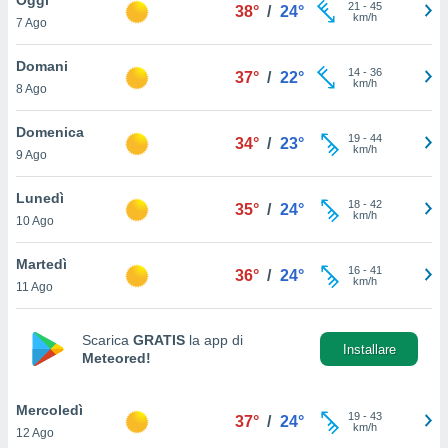
a", è
21
-
45
38°
/
24°
km/h
7 Ago
al sito
ettando
Domani
14
-
36
37°
/
22°
zione di
km/h
8 Ago
okie,
dei nostri
Domenica
19
-
44
che ci
34°
/
23°
km/h
9 Ago
no di
 e
e il
Lunedì
18
-
42
35°
/
24°
amento
km/h
10 Ago
 Web,
i
Martedì
16
-
41
re un
36°
/
24°
km/h
11 Ago
pecifico
arti la
à o
Scarica
GRATIS
la app di
i
Installare
Meteored!
zzati
 di esso.
sultare
Mercoledì
19
-
43
37°
/
24°
km/h
12 Ago
oni nella