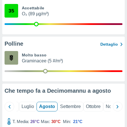
ioni
" o
Accettabile
tra
35
O₃ (89 µg/m³)
sui cookie
o sito
nostri
Polline
Dettaglio
mo il
te
Molto basso
ento dei
Graminacee (5 #/m³)
re
ioni su
vo e/o
i,
Che tempo fa a Decimomannu a
agosto
 dati
er la
 della
Giugno
Luglio
Agosto
Settembre
Ottobre
Novembre
à, creare
r la
à
T. Media:
26°C
Max:
30°C
Min:
21°C
izzata,