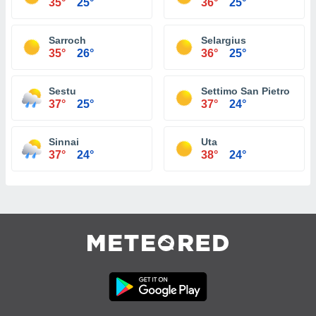
35°
25°
36°
25°
Sarroch
Selargius
35°
26°
36°
25°
Sestu
Settimo San Pietro
37°
25°
37°
24°
Sinnai
Uta
37°
24°
38°
24°