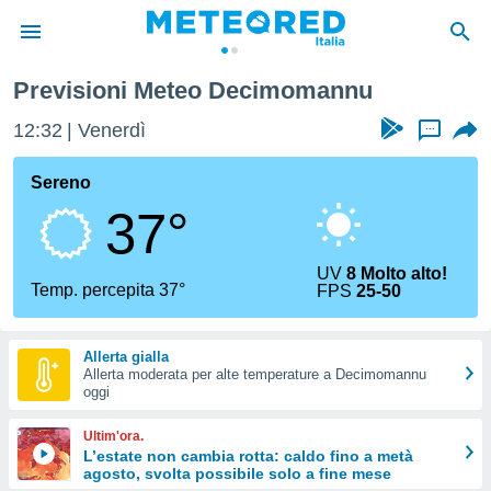
Previsioni Meteo Decimomannu
tiva
rivacy
12:32
Venerdì
...
ti di
net
Sereno
net)
37°
i
 da
nisti per
UV
8 Molto alto!
 che le
Temp. percepita 37°
FPS
25-50
ioni
iano di
È
Allerta gialla
Allerta moderata per alte temperature a Decimomannu
 a
oggi
ito Web
do le
Ultim'ora.
opzioni:
L’estate non cambia rotta: caldo fino a metà
agosto, svolta possibile solo a fine mese
 i