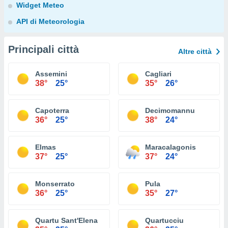
Widget Meteo
API di Meteorologia
Principali città
Altre città
Assemini
Cagliari
38°
25°
35°
26°
Capoterra
Decimomannu
36°
25°
38°
24°
Elmas
Maracalagonis
37°
25°
37°
24°
Monserrato
Pula
36°
25°
35°
27°
Quartu Sant'Elena
Quartucciu