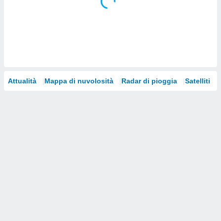
i nostri
artner
Attualità
Mappa di nuvolosità
Radar di pioggia
Satelliti