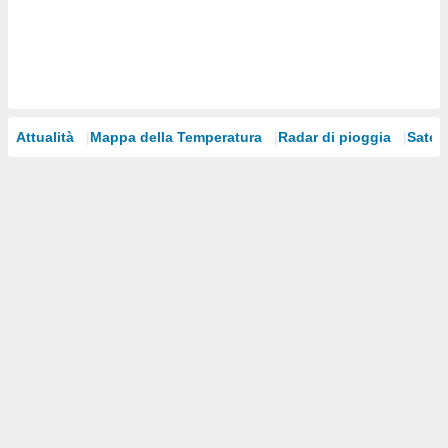
i nostri
artner
Attualità
Mappa della Temperatura
Radar di pioggia
Satelli