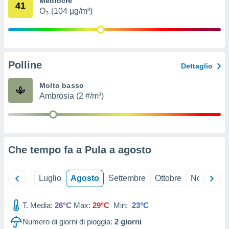
Mediocre
41
ioni
" o
O₃ (104 µg/m³)
tra
sui cookie
o sito
Polline
nostri
Dettaglio
mo il
Molto basso
te
Ambrosia (2 #/m³)
ento dei
re
ioni su
vo e/o
Che tempo fa a Pula a
agosto
i,
 dati
er la
Giugno
Luglio
Agosto
Settembre
Ottobre
Novembre
 della
à, creare
r la
T. Media:
26°C
Max:
29°C
Min:
23°C
à
Numero di giorni di pioggia:
2
giorni
izzata,