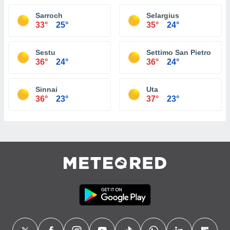
Sarroch
Selargius
33°
25°
35°
24°
Sestu
Settimo San Pietro
36°
24°
36°
24°
Sinnai
Uta
36°
23°
37°
23°