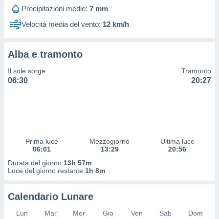
 profili
Precipitazioni medie:
7 mm
lezione
cità
Velocità media del vento:
12 km/h
izzata,
fili per
Alba e tramonto
izzazione
nuti,
Il sole sorge
Tramonto
 profili
06:30
20:27
lezione
uti
zzati,
 le
ni degli
 misurare
Prima luce
Mezzogiorno
Ultima luce
zioni dei
06:01
13:29
20:56
,
ere il
Durata del giorno
13h 57m
Luce del giorno restante
1h 8m
so
he o la
Calendario Lunare
ione di
enienti
Lun
Mar
Mer
Gio
Ven
Sab
Dom
diverse,