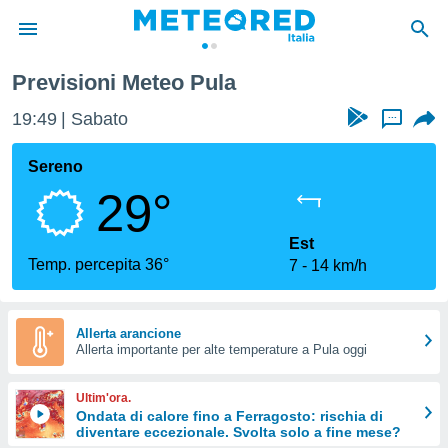
Previsioni Meteo Pula
tiva
rivacy
19:49
Sabato
...
ti di
net
Sereno
net)
29°
i
 da
nisti per
Est
 che le
Temp. percepita 36°
7
14 km/h
ioni
iano di
È
Allerta arancione
 a
Allerta importante per alte temperature a Pula oggi
ito Web
do le
Ultim'ora.
opzioni:
Ondata di calore fino a Ferragosto: rischia di
diventare eccezionale. Svolta solo a fine mese?
 i