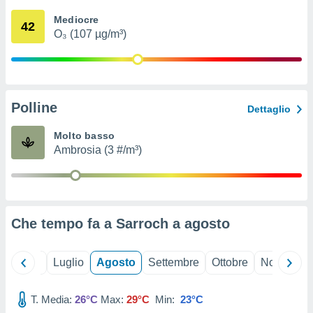
ioni
" o
Mediocre
tra
42
O₃ (107 µg/m³)
sui cookie
o sito
nostri
Polline
Dettaglio
mo il
te
Molto basso
ento dei
Ambrosia (3 #/m³)
re
ioni su
vo e/o
i,
Che tempo fa a Sarroch a
agosto
 dati
er la
 della
Giugno
Luglio
Agosto
Settembre
Ottobre
Novembre
à, creare
r la
à
T. Media:
26°C
Max:
29°C
Min:
23°C
izzata,