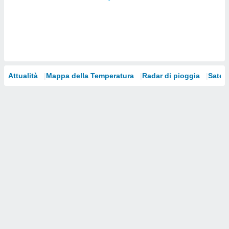
i nostri
artner
Attualità
Mappa della Temperatura
Radar di pioggia
Satelli