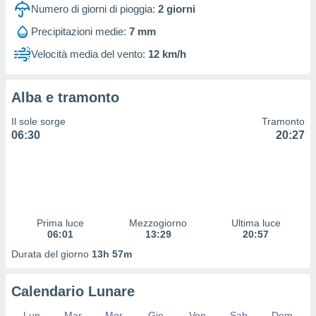
 profili
Numero di giorni di pioggia:
2
giorni
lezione
Precipitazioni medie:
7 mm
cità
izzata,
Velocità media del vento:
12 km/h
fili per
izzazione
Alba e tramonto
nuti,
 profili
Il sole sorge
Tramonto
lezione
06:30
20:27
uti
zzati,
 le
ni degli
 misurare
zioni dei
,
Prima luce
Mezzogiorno
Ultima luce
06:01
13:29
20:57
ere il
Durata del giorno
13h 57m
so
he o la
ione di
Calendario Lunare
enienti
diverse,
Lun
Mar
Mer
Gio
Ven
Sab
Dom