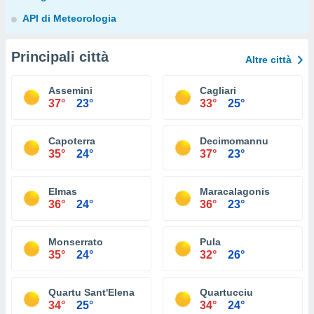
API di Meteorologia
Principali città
Altre città
Assemini
Cagliari
37°
23°
33°
25°
Capoterra
Decimomannu
35°
24°
37°
23°
Elmas
Maracalagonis
36°
24°
36°
23°
Monserrato
Pula
35°
24°
32°
26°
Quartu Sant'Elena
Quartucciu
34°
25°
34°
24°