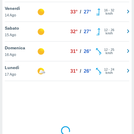
Venerdì
sui cookie
16
-
32
33°
/
27°
km/h
14 Ago
e il tuo
 in
Sabato
12
-
26
32°
/
27°
o
km/h
15 Ago
 il
Domenica
azioni
12
-
25
31°
/
26°
km/h
16 Ago
kie
re
le a piè
Lunedì
12
-
24
31°
/
26°
 del
km/h
17 Ago
to web.
ATIVA,
e
gie
i cookie
ccetti
zione dei