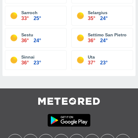
Sarroch
Selargius
33°
25°
35°
24°
Sestu
Settimo San Pietro
36°
24°
36°
24°
Sinnai
Uta
36°
23°
37°
23°