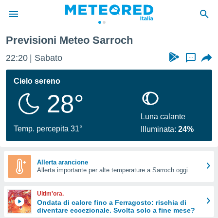
Previsioni Meteo Sarroch
tiva
rivacy
22:20
Sabato
...
ti di
net
Cielo sereno
net)
28°
i
 da
nisti per
Luna calante
 che le
Temp. percepita 31°
Illuminata:
24%
ioni
iano di
È
Allerta arancione
 a
Allerta importante per alte temperature a Sarroch oggi
ito Web
do le
Ultim'ora.
opzioni:
Ondata di calore fino a Ferragosto: rischia di
diventare eccezionale. Svolta solo a fine mese?
 i