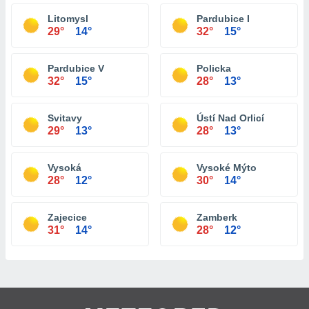
Litomysl
Pardubice I
29°
14°
32°
15°
Pardubice V
Policka
32°
15°
28°
13°
Svitavy
Ústí Nad Orlicí
29°
13°
28°
13°
Vysoká
Vysoké Mýto
28°
12°
30°
14°
Zajecice
Zamberk
31°
14°
28°
12°