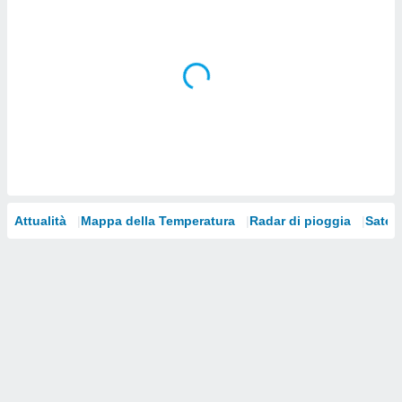
i nostri
artner
Attualità
Mappa della Temperatura
Radar di pioggia
Satelli