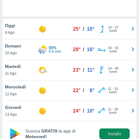
a", è
al sito
ettando
Oggi
zione di
10
-
27
25°
/
10°
km/h
okie,
9 Ago
dei nostri
che ci
Domani
50%
16
-
41
29°
/
16°
no di
0.6 mm
km/h
10 Ago
 e
e il
Martedì
amento
14
-
40
23°
/
11°
km/h
 Web,
11 Ago
i
re un
Mercoledì
11
-
31
22°
/
8°
pecifico
km/h
12 Ago
arti la
à o
Giovedi
i
11
-
30
24°
/
10°
km/h
zzati
13 Ago
 di esso.
sultare
Scarica
GRATIS
la app di
Installa
Meteored!
oni nella