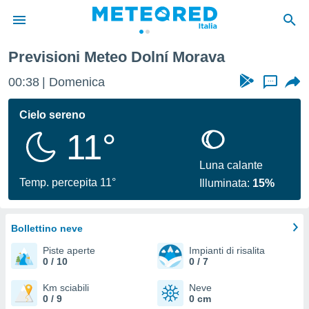
Previsioni Meteo Dolní Morava
tiva
rivacy
00:38
Domenica
...
ti di
net
Cielo sereno
net)
11°
i
 da
nisti per
Luna calante
 che le
Temp. percepita 11°
Illuminata:
15%
ioni
iano di
È
Bollettino neve
 a
Piste aperte
Impianti di risalita
ito Web
0 / 10
0 / 7
do le
opzioni:
Km sciabili
Neve
0 / 9
0 cm
 i