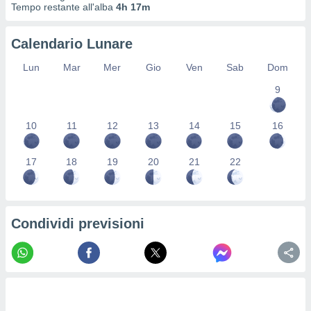
Tempo restante all'alba
4h 17m
re e
e i
tilizzare
Calendario Lunare
ati per la
e dei
Lun
Mar
Mer
Gio
Ven
Sab
Dom
.
9
izzazione
10
11
12
13
14
15
16
azione
o la
17
18
19
20
21
22
e del
vo,
à e
i
zzati,
Condividi previsioni
one delle
ni dei
 e degli
 ricerche
ico,
di