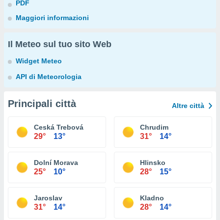
PDF
Maggiori informazioni
Il Meteo sul tuo sito Web
Widget Meteo
API di Meteorologia
Principali città
Altre città
Ceská Trebová
Chrudim
29°
13°
31°
14°
Dolní Morava
Hlinsko
25°
10°
28°
15°
Jaroslav
Kladno
31°
14°
28°
14°