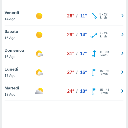
sui cookie
Venerdì
5
-
22
e il tuo
26°
/
11°
km/h
14 Ago
 in
Sabato
o
7
-
24
29°
/
14°
km/h
 il
15 Ago
azioni
Domenica
11
-
33
kie
31°
/
17°
km/h
16 Ago
re
le a piè
Lunedì
 del
15
-
36
27°
/
16°
km/h
to web.
17 Ago
Martedì
15
-
41
24°
/
10°
ATIVA,
km/h
18 Ago
e
gie
i cookie
ccetti
zione dei