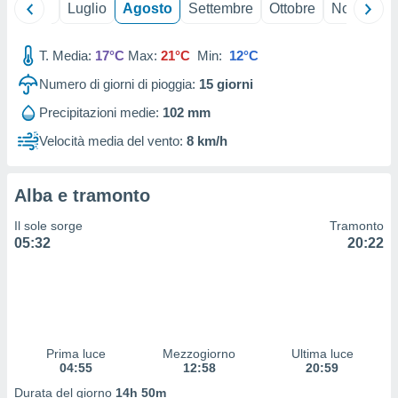
Giugno
Luglio
Agosto
Settembre
Ottobre
Novembre
 profili
lezione
cità
T. Media:
17°C
Max:
21°C
Min:
12°C
izzata,
fili per
Numero di giorni di pioggia:
15
giorni
izzazione
Precipitazioni medie:
102 mm
nuti,
Velocità media del vento:
8 km/h
 profili
lezione
uti
Alba e tramonto
zzati,
 le
Il sole sorge
Tramonto
ni degli
05:32
20:22
 misurare
zioni dei
,
ere il
so
he o la
Prima luce
Mezzogiorno
Ultima luce
ione di
04:55
12:58
20:59
enienti
Durata del giorno
14h 50m
diverse,