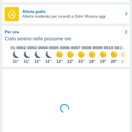
e
Allerta gialla
amente
Allerta moderata per incendi a Dolní Morava oggi
cità
Per ora
izzata,
ACCETTA
Cielo sereno nelle prossime ore
ulle
E
ioni
01:00
02:00
03:00
04:00
05:00
06:00
07:00
08:00
09:00
10:00
11:00
CONTINUA
tramite
11°
11°
11°
11°
12°
12°
15°
18°
19°
20°
21°
e simili,
IMPOSTAZIONI
nte di
e la
tività per
re a
ontenuti
ti
 di
senza
sto.
clic sul
 "Accetta