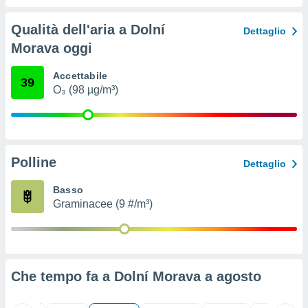
ioni
" o
tra
Qualità dell'aria a Dolní
Dettaglio
sui cookie
Morava oggi
o sito
Accettabile
39
nostri
O₃ (98 µg/m³)
mo il
te
ento dei
Polline
Dettaglio
re
ioni su
Basso
vo e/o
Graminacee (9 #/m³)
i,
 dati
er la
 della
à, creare
Che tempo fa a Dolní Morava a
agosto
r la
à
izzata,