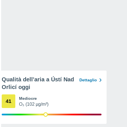
Qualità dell'aria a Ústí Nad
Dettaglio
Orlicí oggi
Mediocre
41
O₃ (102 µg/m³)