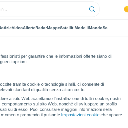
Notizie
Video
Allerte
Radar
Mappe
Satelliti
Modelli
Mondo
Sci
fessionisti per garantire che le informazioni offerte siano di
guenti opzioni:
icí
ccolte tramite cookie o tecnologie simili, ci consente di
n elevati standard di qualità senza alcun costo.
ad Orlicí
re al sito Web accettando l'installazione di tutti i cookie, nostri
 il comportamento sul sito Web, nonché di sviluppare un profilo
...
asati su di esso. Puoi consultare maggiori informazioni nella
si momento premendo il pulsante
Impostazioni cookie
che appare
Per ora
Intervalli nuvolosi nelle prossime
ore