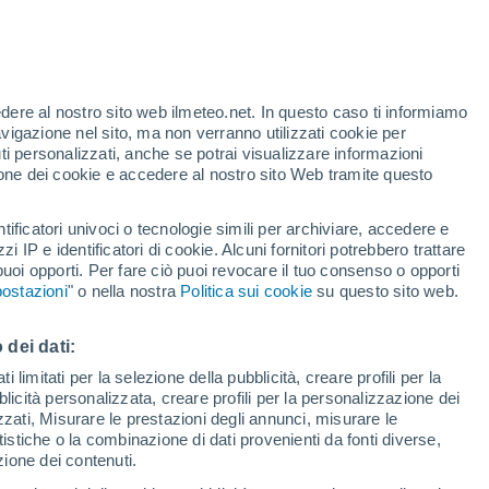
Allerta gialla
Allerta moderata per incendi a Ústí
Nad Orlicí oggi
edere al nostro sito web ilmeteo.net. In questo caso ti informiamo
avigazione nel sito, ma non verranno utilizzati cookie per
i personalizzati, anche se potrai visualizzare informazioni
azione dei cookie e accedere al nostro sito Web tramite questo
tificatori univoci o tecnologie simili per archiviare, accedere e
zzi IP e identificatori di cookie. Alcuni fornitori potrebbero trattare
 puoi opporti. Per fare ciò puoi revocare il tuo consenso o opporti
di pioggia
Satelliti
Modelli
ostazioni
" o nella nostra
Politica sui cookie
su questo sito web.
 dei dati:
ercoledì
Giovedi
Venerdì
Sabato
 limitati per la selezione della pubblicità, creare profili per la
bblicità personalizzata, creare profili per la personalizzazione dei
12 Ago
13 Ago
14 Ago
15 Ago
izzati, Misurare le prestazioni degli annunci, misurare le
istiche o la combinazione di dati provenienti da fonti diverse,
ezione dei contenuti.