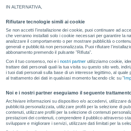
25°
IN ALTERNATIVA,
Rifiutare tecnologie simili ai cookie
UV
6 Alto
Se non accetti l'installazione dei cookie, puoi continuare ad acc
Temp. percepita 26°
FPS
15-25
che verranno installati solo i cookie necessari per garantire la n
analizzare il comportamento o per mostrare pubblicità o contenut
generali e pubblicità non personalizzata. Puoi rifiutare l'install
abbonamento premendo il pulsante "Rifiuta".
Ultim'ora.
Meteo, tendenza di lungo termine: arrivano
Con il tuo consenso, noi e i
nostri partner
utilizziamo cookie, iden
conferme, la svolta dopo Ferragosto
trattare dati personali quali la tua visita su questo sito web, indiri
i tuoi dati personali sulla base di un interesse legittimo, al quale
Il Meteo 1 - 7
Attualità
Mappa di nuvolosità
Radar 
al trattamento dei dati in qualsiasi momento facendo clic su "
Imp
Noi e i nostri partner eseguiamo il seguente trattamento
Domani
Martedì
M
Oggi
Archiviare informazioni su dispositivo e/o accedervi, utilizzare dati
pubblicità personalizzata, utilizzare profili per la selezione di pu
10 Ago
11 Ago
9 Ago
contenuti, utilizzare profili per la selezione di contenuti personal
prestazioni dei contenuti, comprendere il pubblico attraverso stat
sviluppare e migliorare i servizi, utilizzare dati limitati per la sel
30%