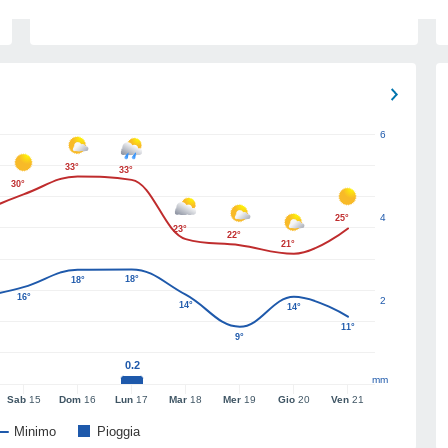
6
33°
33°
30°
4
25°
23°
22°
21°
18°
18°
16°
2
14°
14°
11°
9°
0.2
mm
Sab
15
Dom
16
Lun
17
Mar
18
Mer
19
Gio
20
Ven
21
Minimo
Pioggia