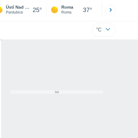
Ústí Nad Orlicí
Roma
Milano
25°
37°
Pardubice
Roma
Milano
°C