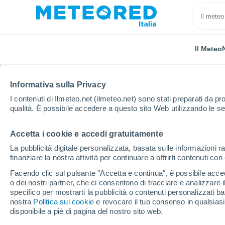
Il Meteo
Informativa sulla Privacy
I contenuti di Ilmeteo.net (ilmeteo.net) sono stati preparati da pro
qualità. È possibile accedere a questo sito Web utilizzando le se
Accetta i cookie e accedi gratuitamente
Home
Repubblica Ceca
Pardubice
Ústí Nad Orl
La pubblicità digitale personalizzata, basata sulle informazioni ra
finanziare la nostra attività per continuare a offrirti contenuti co
Previsioni Meteo Ústí N
Facendo clic sul pulsante "Accetta e continua", è possibile accede
o dei nostri partner, che ci consentono di tracciare e analizzare
11:57
Domenica
specifico per mostrarti la pubblicità o contenuti personalizzati b
nostra
Politica sui cookie
e revocare il tuo consenso in qualsia
disponibile a piè di pagina del nostro sito web.
Sereno