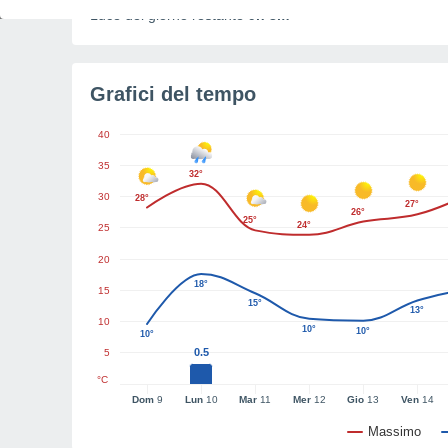
Luce del giorno restante
9h 3m
Grafici del tempo
40
35
32°
30
28°
27°
26°
25°
24°
25
20
18°
15
15°
13°
10
10°
10°
10°
0.5
5
°C
Dom
9
Lun
10
Mar
11
Mer
12
Gio
13
Ven
14
Massimo