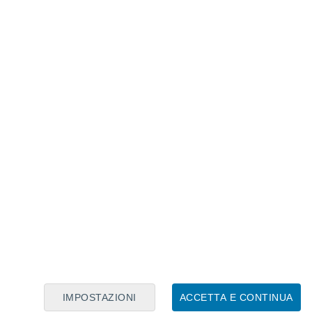
Calendario Lunare
Lun
Mar
Mer
Gio
Ven
Sab
Dom
9
10
11
12
13
14
15
16
17
18
19
20
21
22
IMPOSTAZIONI
ACCETTA E CONTINUA