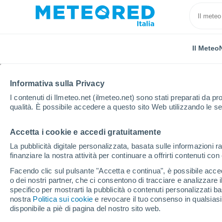
Il Meteo
Informativa sulla Privacy
I contenuti di Ilmeteo.net (ilmeteo.net) sono stati preparati da pro
qualità. È possibile accedere a questo sito Web utilizzando le se
Accetta i cookie e accedi gratuitamente
Home
Sud Sardegna
Domus De Maria
La pubblicità digitale personalizzata, basata sulle informazioni ra
finanziare la nostra attività per continuare a offrirti contenuti co
Previsioni Meteo Domu
Facendo clic sul pulsante "Accetta e continua", è possibile accede
o dei nostri partner, che ci consentono di tracciare e analizzare
06:08
Venerdì
specifico per mostrarti la pubblicità o contenuti personalizzati b
nostra
Politica sui cookie
e revocare il tuo consenso in qualsia
disponibile a piè di pagina del nostro sito web.
Sereno