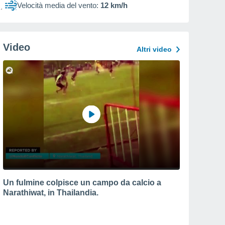
Velocità media del vento:
12 km/h
Video
Altri video
Un fulmine colpisce un campo da calcio a
Narathiwat, in Thailandia.