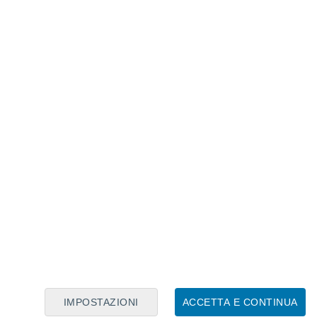
Calendario Lunare
Lun
Mar
Mer
Gio
Ven
Sab
Dom
7
8
9
10
11
12
13
14
15
16
17
18
19
20
IMPOSTAZIONI
ACCETTA E CONTINUA