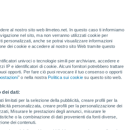
t
edere al nostro sito web ilmeteo.net. In questo caso ti informiamo
avigazione nel sito, ma non verranno utilizzati cookie per
i personalizzati, anche se potrai visualizzare informazioni
azione dei cookie e accedere al nostro sito Web tramite questo
forti
tificatori univoci o tecnologie simili per archiviare, accedere e
zzi IP e identificatori di cookie. Alcuni fornitori potrebbero trattare
 puoi opporti. Per fare ciò puoi revocare il tuo consenso o opporti
adar di pioggia
Satelliti
Modelli
ostazioni
" o nella nostra
Politica sui cookie
su questo sito web.
 dei dati:
Lunedì
Martedì
Mercoledì
Giovedi
 limitati per la selezione della pubblicità, creare profili per la
bblicità personalizzata, creare profili per la personalizzazione dei
10 Ago
11 Ago
12 Ago
13 Ago
izzati, Misurare le prestazioni degli annunci, misurare le
istiche o la combinazione di dati provenienti da fonti diverse,
ezione dei contenuti.