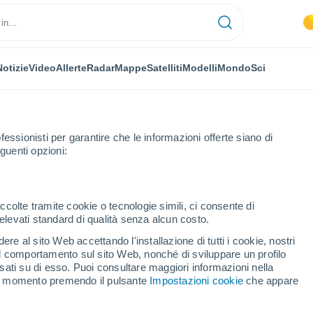
Notizie
Video
Allerte
Radar
Mappe
Satelliti
Modelli
Mondo
Sci
fessionisti per garantire che le informazioni offerte siano di
guenti opzioni:
ccolte tramite cookie o tecnologie simili, ci consente di
n elevati standard di qualità senza alcun costo.
s De Maria
re al sito Web accettando l'installazione di tutti i cookie, nostri
 il comportamento sul sito Web, nonché di sviluppare un profilo
...
asati su di esso. Puoi consultare maggiori informazioni nella
si momento premendo il pulsante
Impostazioni cookie
che appare
Per ora
Caldo umido afoso nelle
prossime ore