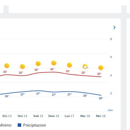
8
6
34°
33°
33°
33°
32°
32°
32°
4
2
27°
27°
27°
27°
26°
26°
26°
mm
Gio
13
Ven
14
Sab
15
Dom
16
Lun
17
Mar
18
Mer
19
Minimo
Precipitazioni