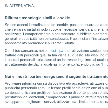
26°
IN ALTERNATIVA,
Rifiutare tecnologie simili ai cookie
Nord-oves
Se non accetti l'installazione dei cookie, puoi continuare ad acc
Temp. percepita 28°
4
-
8 km/h
che verranno installati solo i cookie necessari per garantire la n
analizzare il comportamento o per mostrare pubblicità o contenut
generali e pubblicità non personalizzata. Puoi rifiutare l'install
abbonamento premendo il pulsante "Rifiuta".
Ultim’ora
Caldo intenso sull’Italia, ma venerdì 7 agosto 
Con il tuo consenso, noi e i
nostri partner
utilizziamo cookie, iden
temporali minacciano il Nord
trattare dati personali quali la tua visita su questo sito web, indiri
i tuoi dati personali sulla base di un interesse legittimo, al quale
Il Meteo 1 - 7
Attualità
Mappa della Temperatura
R
al trattamento dei dati in qualsiasi momento facendo clic su "
Imp
Noi e i nostri partner eseguiamo il seguente trattamento
Domani
Domenica
Oggi
Archiviare informazioni su dispositivo e/o accedervi, utilizzare dati
pubblicità personalizzata, utilizzare profili per la selezione di pu
8 Ago
9 Ago
7 Ago
contenuti, utilizzare profili per la selezione di contenuti personal
prestazioni dei contenuti, comprendere il pubblico attraverso stat
sviluppare e migliorare i servizi, utilizzare dati limitati per la sel