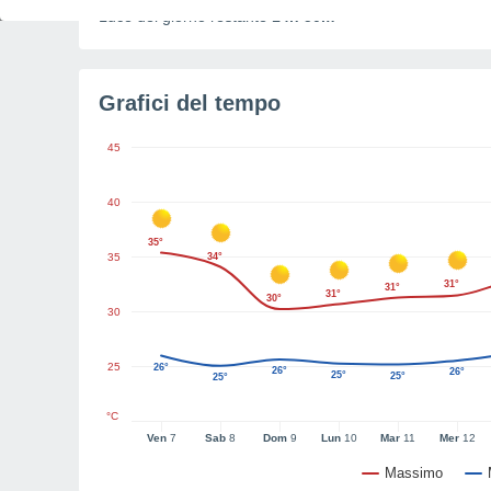
Luce del giorno restante
14h 50m
Grafici del tempo
45
40
35°
35
34°
31°
31°
31°
30°
30
25
26°
26°
26°
25°
25°
25°
°C
Ven
7
Sab
8
Dom
9
Lun
10
Mar
11
Mer
12
Massimo